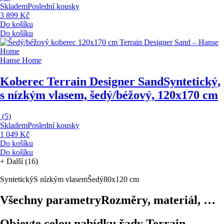
Skladem
Poslední kousky
3 899 Kč
Do košíku
Do košíku
Hanse Home
Koberec Terrain Designer Sand
Syntetický,
s nízkým vlasem, šedý/béžový, 120x170 cm
(
5
)
Skladem
Poslední kousky
1 049 Kč
Do košíku
Do košíku
+
Další (16)
Syntetický
S nízkým vlasem
Šedý
80x120 cm
Všechny parametry
Rozměry, materiál, …
Objevte celou nabídku řady Terrain