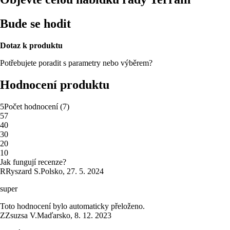
Bude se hodit
Dotaz k produktu
Potřebujete poradit s parametry nebo výběrem?
Hodnocení produktu
5
Počet hodnocení
(
7
)
5
7
4
0
3
0
2
0
1
0
Jak fungují recenze?
R
Ryszard S.
Polsko
,
27. 5. 2024
super
Toto hodnocení bylo automaticky přeloženo.
Z
Zsuzsa V.
Maďarsko
,
8. 12. 2023