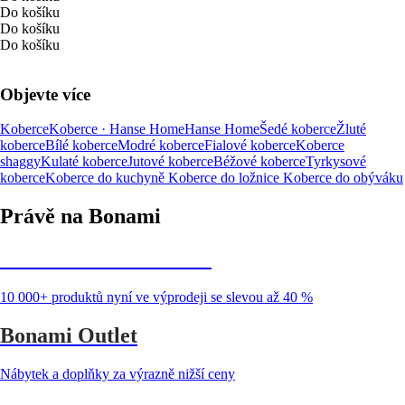
Do košíku
Do košíku
Do košíku
Objevte více
Koberce
Koberce · Hanse Home
Hanse Home
Šedé koberce
Žluté
koberce
Bílé koberce
Modré koberce
Fialové koberce
Koberce
shaggy
Kulaté koberce
Jutové koberce
Béžové koberce
Tyrkysové
koberce
Koberce do kuchyně
Koberce do ložnice
Koberce do obýváku
Právě na Bonami
Summer Sale až -40 %
10 000+ produktů nyní ve výprodeji se slevou až 40 %
Bonami Outlet
Nábytek a doplňky za výrazně nižší ceny