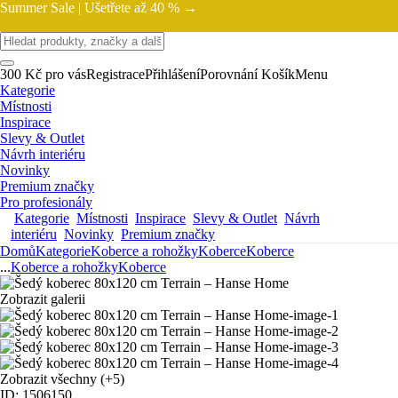
Summer Sale |
Ušetřete až 40 % →
300 Kč pro vás
Registrace
Přihlášení
Porovnání
Košík
Menu
Kategorie
Místnosti
Inspirace
Slevy & Outlet
Návrh interiéru
Novinky
Premium značky
Pro profesionály
Kategorie
Místnosti
Inspirace
Slevy & Outlet
Návrh
interiéru
Novinky
Premium značky
Domů
Kategorie
Koberce a rohožky
Koberce
Koberce
...
Koberce a rohožky
Koberce
Zobrazit galerii
Zobrazit všechny
(+5)
ID: 1506150