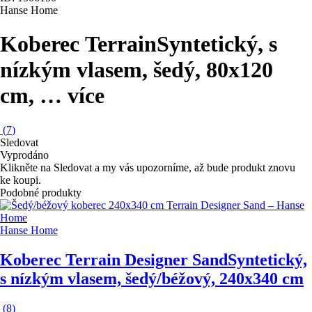
Hanse Home
Koberec Terrain
Syntetický, s
nízkým vlasem, šedý, 80x120
cm
, …
více
(
7
)
Sledovat
Vyprodáno
Klikněte na Sledovat a my vás upozorníme, až bude produkt znovu
ke koupi.
Podobné produkty
Hanse Home
Koberec Terrain Designer Sand
Syntetický,
s nízkým vlasem, šedý/béžový, 240x340 cm
(
8
)