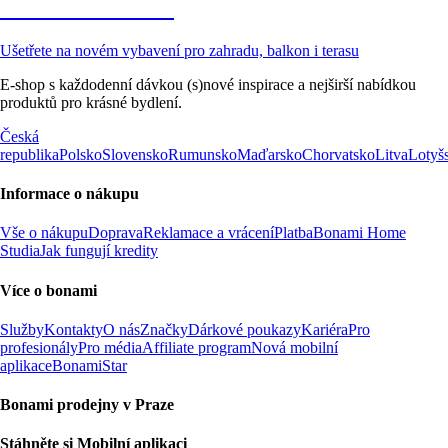
Zahrada ve slevě
Ušetřete na novém vybavení pro zahradu, balkon i terasu
E-shop s každodenní dávkou (s)nové inspirace a nejširší nabídkou
produktů pro krásné bydlení.
Česká
republika
Polsko
Slovensko
Rumunsko
Maďarsko
Chorvatsko
Litva
Lotyš
Informace o nákupu
Vše o nákupu
Doprava
Reklamace a vrácení
Platba
Bonami Home
Studia
Jak fungují kredity
Více o bonami
Služby
Kontakty
O nás
Značky
Dárkové poukazy
Kariéra
Pro
profesionály
Pro média
Affiliate program
Nová mobilní
aplikace
BonamiStar
Bonami prodejny v Praze
Stáhněte si Mobilní aplikaci