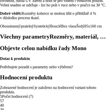
životnost, odolá UV záření a hodí se pro vnitřní i venkovní použití.
Velmi snadno se udržuje - lze ho prát v ruce nebo v pračce na 30 °C.
Dobré vědět:
Rozměry koberce se mohou lišit o přibližně 4 %
v důsledku procesu tkaní.
Oboustranný/pratelný
Syntetický
Bouclé
Bez vlasu
Šedý
85x160 cm
Všechny parametry
Rozměry, materiál, …
Objevte celou nabídku řady Mono
Dotaz k produktu
Potřebujete poradit s parametry nebo výběrem?
Hodnocení produktu
Zobrazené hodnocení je založeno na hodnocení variant tohoto
produktu.
5
Počet hodnocení
(
7
)
5
7
4
0
3
0