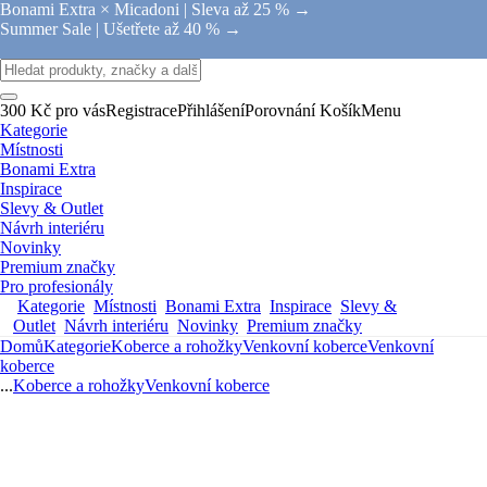
Bonami Extra × Micadoni |
Sleva až 25 % →
Summer Sale |
Ušetřete až 40 % →
300 Kč pro vás
Registrace
Přihlášení
Porovnání
Košík
Menu
Kategorie
Místnosti
Bonami Extra
Inspirace
Slevy & Outlet
Návrh interiéru
Novinky
Premium značky
Pro profesionály
Kategorie
Místnosti
Bonami Extra
Inspirace
Slevy &
Outlet
Návrh interiéru
Novinky
Premium značky
Domů
Kategorie
Koberce a rohožky
Venkovní koberce
Venkovní
koberce
...
Koberce a rohožky
Venkovní koberce