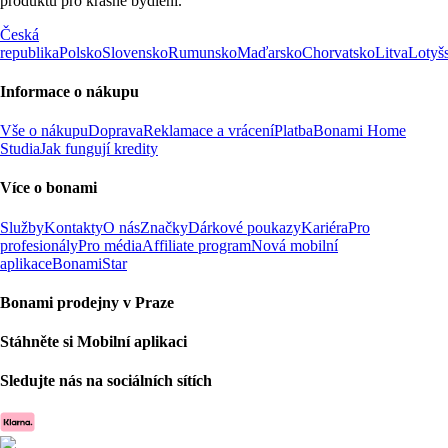
produktů pro krásné bydlení.
Česká
republika
Polsko
Slovensko
Rumunsko
Maďarsko
Chorvatsko
Litva
Lotyš
Informace o nákupu
Vše o nákupu
Doprava
Reklamace a vrácení
Platba
Bonami Home
Studia
Jak fungují kredity
Více o bonami
Služby
Kontakty
O nás
Značky
Dárkové poukazy
Kariéra
Pro
profesionály
Pro média
Affiliate program
Nová mobilní
aplikace
BonamiStar
Bonami prodejny v Praze
Stáhněte si Mobilní aplikaci
Sledujte nás na sociálních sítích