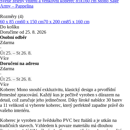
Světle zelený vnitřní a venkovní koberec 85x160 cm Mono Sage
Army – Pappelina
Rozměry (4)
60 x 85 cm
60 x 150 cm
70 x 200 cm
85 x 160 cm
Do košíku
Doručíme od 25. 8. 2026
Osobní odběr
Zdarma
·
Út 25. – St 26. 8.
Více
Doručení na adresu
Zdarma
·
Út 25. – St 26. 8.
Více
Koberec Mono snoubí exkluzivitu, klasický design a prvotřídní
řemeslné zpracování. Každý kus je pečlivě vyroben s důrazem na
detail, což zaručuje jeho jedinečnost. Díky široké nabídce 30 barev
a 11 velikostí si vyberete koberec, který perfektně zapadne právě do
vašeho interiéru.
Koberec je vyroben ze švédského PVC bez ftalátů a je utkán na
tradičních stavech. Vzhledem k povaze materiálu má dlouhou