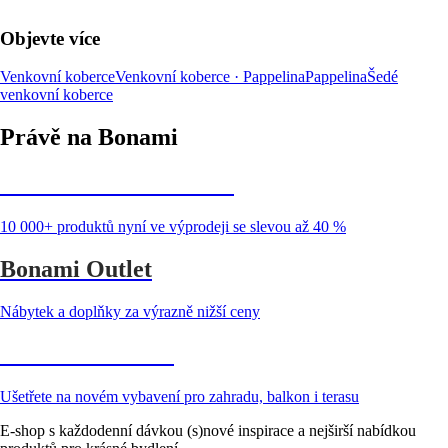
Objevte více
Venkovní koberce
Venkovní koberce · Pappelina
Pappelina
Šedé
venkovní koberce
Právě na Bonami
Summer Sale až -40 %
10 000+ produktů nyní ve výprodeji se slevou až 40 %
Bonami Outlet
Nábytek a doplňky za výrazně nižší ceny
Zahrada ve slevě
Ušetřete na novém vybavení pro zahradu, balkon i terasu
E-shop s každodenní dávkou (s)nové inspirace a nejširší nabídkou