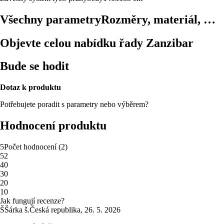
Všechny parametry
Rozměry, materiál, …
Objevte celou nabídku řady Zanzibar
Bude se hodit
Dotaz k produktu
Potřebujete poradit s parametry nebo výběrem?
Hodnocení produktu
5
Počet hodnocení
(
2
)
5
2
4
0
3
0
2
0
1
0
Jak fungují recenze?
Š
Šárka š.
Česká republika
,
26. 5. 2026