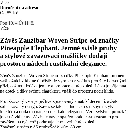
Více
Doručení na adresu
Od 85 Kč
·
Pon 10. – Út 11. 8.
Více
Závěs Zanzibar Woven Stripe od značky
Pineapple Elephant. Jemné svislé pruhy
a stylové zavazovací mašličky dodají
prostoru nádech rustikální elegance.
Závěs Zanzibar Woven Stripe od značky Pineapple Elephant promění
vaši ložnici v klidné útočiště. Je vyroben z voálu s proužky barvenými
přízí, což mu dodává jemný a propracovaný vzhled. Látka je příjemná
na dotek a díky svému charakteru vnáší do prostoru pocit klidu.
Proužkovaný vzor je pečlivě zpracovaný a nabízí decentní, avšak
sofistikovaný design. Závěs se tak snadno sladí s různými styly
interiéru a dodá mu nádech rustikální elegance. Vzor svislých proužků
je jasně viditelný. Závěs je navíc opatřen praktickým vázáním pro
zavěšení na tyč, což podtrhuje jeho uvolněný vzhled.
Závěsný systém tyč
S pruhy
Šedý
140x183 cm