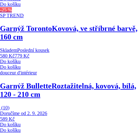
Do košíku
-25 %
SP TREND
Garnýž Toronto
Kovová, ve stříbrné barvě,
160 cm
Skladem
Poslední kousek
580 Kč
779 Kč
Do košíku
Do košíku
douceur d'intérieur
Garnýž Bullette
Roztažitelná, kovová, bílá,
120 - 210 cm
(
10
)
Doručíme od 2. 9. 2026
589 Kč
Do košíku
Do košíku