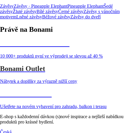
Závěsy
Závěsy · Pineapple Elephant
Pineapple Elephant
Šedé
závěsy
Žluté závěsy
Bílé závěsy
Černé závěsy
Závěsy s vánočním
motivem
Lněné závěsy
Béžové závěsy
Závěsy do dveří
Právě na Bonami
Summer Sale až -40 %
10 000+ produktů nyní ve výprodeji se slevou až 40 %
Bonami Outlet
Nábytek a doplňky za výrazně nižší ceny
Zahrada ve slevě
Ušetřete na novém vybavení pro zahradu, balkon i terasu
E-shop s každodenní dávkou (s)nové inspirace a nejširší nabídkou
produktů pro krásné bydlení.
Česká