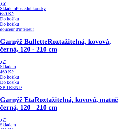
(
6
)
Skladem
Poslední kousky
689 Kč
Do košíku
Do košíku
douceur d'intérieur
Garnýž Bullette
Roztažitelná, kovová,
černá, 120 - 210 cm
(
7
)
Skladem
469 Kč
Do košíku
Do košíku
SP TREND
Garnýž Eta
Roztažitelná, kovová, matně
černá, 120 - 210 cm
(
7
)
Skladem