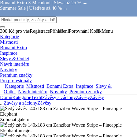
Bonami Extra × Micadoni |
Sleva až 25 % →
Summer Sale |
Ušetřete až 40 % →
300 Kč pro vás
Registrace
Přihlášení
Porovnání
Košík
Menu
Kategorie
Místnosti
Bonami Extra
Inspirace
Slevy & Outlet
Návrh interiéru
Novinky
Premium značky
Pro profesionály
Kategorie
Místnosti
Bonami Extra
Inspirace
Slevy &
Outlet
Návrh interiéru
Novinky
Premium značky
Domů
Kategorie
Textil
Závěsy a záclony
Závěsy
Závěsy
...
Závěsy a záclony
Závěsy
Zobrazit galerii