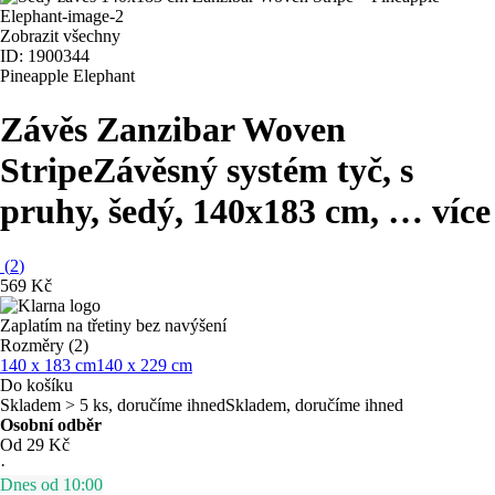
Zobrazit všechny
ID: 1900344
Pineapple Elephant
Závěs Zanzibar Woven
Stripe
Závěsný systém tyč, s
pruhy, šedý, 140x183 cm
, …
více
(
2
)
569 Kč
Zaplatím na třetiny bez navýšení
Rozměry (2)
140 x 183 cm
140 x 229 cm
Do košíku
Skladem > 5 ks, doručíme ihned
Skladem, doručíme ihned
Osobní odběr
Od 29 Kč
·
Dnes od 10:00