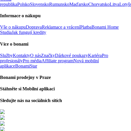
republika
Polsko
Slovensko
Rumunsko
Maďarsko
Chorvatsko
Litva
Lotyš
Informace o nákupu
Vše o nákupu
Doprava
Reklamace a vrácení
Platba
Bonami Home
Studia
Jak fungují kredity
Více o bonami
Služby
Kontakty
O nás
Značky
Dárkové poukazy
Kariéra
Pro
profesionály
Pro média
Affiliate program
Nová mobilní
aplikace
BonamiStar
Bonami prodejny v Praze
Stáhněte si Mobilní aplikaci
Sledujte nás na sociálních sítích