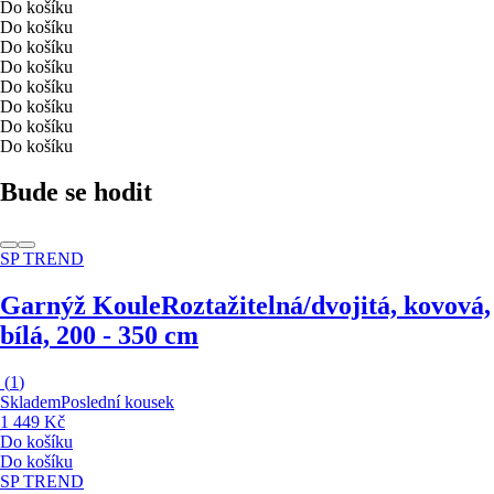
Do košíku
Do košíku
Do košíku
Do košíku
Do košíku
Do košíku
Do košíku
Do košíku
Bude se hodit
SP TREND
Garnýž Koule
Roztažitelná/dvojitá, kovová,
bílá, 200 - 350 cm
(
1
)
Skladem
Poslední kousek
1 449 Kč
Do košíku
Do košíku
SP TREND