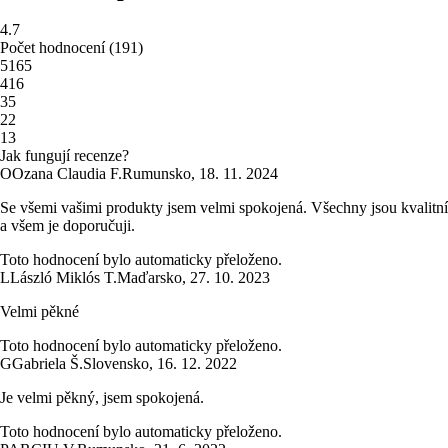
4.7
Počet hodnocení
(
191
)
5
165
4
16
3
5
2
2
1
3
Jak fungují recenze?
O
Ozana Claudia F.
Rumunsko
,
18. 11. 2024
Se všemi vašimi produkty jsem velmi spokojená. Všechny jsou kvalitní
a všem je doporučuji.
Toto hodnocení bylo automaticky přeloženo.
L
László Miklós T.
Maďarsko
,
27. 10. 2023
Velmi pěkné
Toto hodnocení bylo automaticky přeloženo.
G
Gabriela Š.
Slovensko
,
16. 12. 2022
Je velmi pěkný, jsem spokojená.
Toto hodnocení bylo automaticky přeloženo.