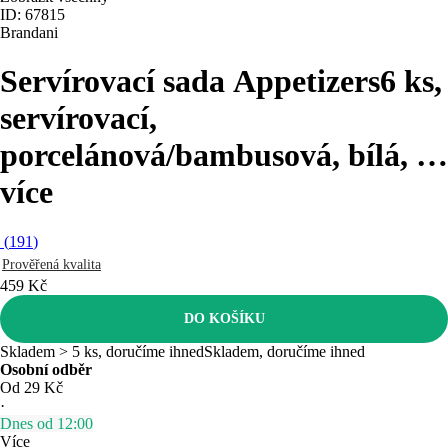
ID: 67815
Brandani
Servírovací sada Appetizers
6 ks,
servírovací,
porcelánová/bambusová, bílá
, …
více
(
191
)
Prověřená kvalita
459 Kč
DO KOŠÍKU
Skladem > 5 ks, doručíme ihned
Skladem, doručíme ihned
Osobní odběr
Od 29 Kč
·
Dnes od 12:00
Více