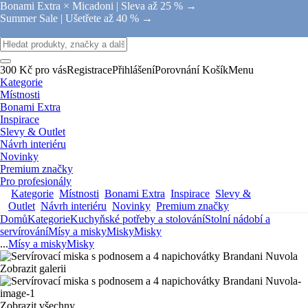
Bonami Extra × Micadoni |
Sleva až 25 % →
Summer Sale |
Ušetřete až 40 % →
300 Kč pro vás
Registrace
Přihlášení
Porovnání
Košík
Menu
Kategorie
Místnosti
Bonami Extra
Inspirace
Slevy & Outlet
Návrh interiéru
Novinky
Premium značky
Pro profesionály
Kategorie
Místnosti
Bonami Extra
Inspirace
Slevy &
Outlet
Návrh interiéru
Novinky
Premium značky
Domů
Kategorie
Kuchyňské potřeby a stolování
Stolní nádobí a
servírování
Mísy a misky
Misky
Misky
...
Mísy a misky
Misky
Zobrazit galerii
Zobrazit všechny