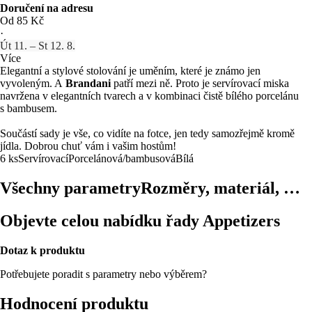
Doručení na adresu
Od 85 Kč
·
Út 11. – St 12. 8.
Více
Elegantní a stylové stolování je uměním, které je známo jen
vyvoleným. A
Brandani
patří mezi ně. Proto je servírovací miska
navržena v elegantních tvarech a v kombinaci čistě bílého porcelánu
s bambusem.
Součástí sady je vše, co vidíte na fotce, jen tedy samozřejmě kromě
jídla. Dobrou chuť vám i vašim hostům!
6 ks
Servírovací
Porcelánová/bambusová
Bílá
Všechny parametry
Rozměry, materiál, …
Objevte celou nabídku řady Appetizers
Dotaz k produktu
Potřebujete poradit s parametry nebo výběrem?
Hodnocení produktu