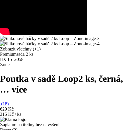
Zobrazit všechny
(+1)
Premium
sada 2 ks
ID: 1512058
Zone
Poutka v sadě Loop
2 ks, černá
,
…
více
(
18
)
629 Kč
315 Kč / ks
Zaplatím na třetiny bez navýšení
Barva (9)