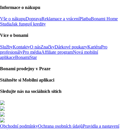
Informace o nákupu
Vše o nákupu
Doprava
Reklamace a vrácení
Platba
Bonami Home
Studia
Jak fungují kredity
Více o bonami
Služby
Kontakty
O nás
Značky
Dárkové poukazy
Kariéra
Pro
profesionály
Pro média
Affiliate program
Nová mobilní
aplikace
BonamiStar
Bonami prodejny v Praze
Stáhněte si Mobilní aplikaci
Sledujte nás na sociálních sítích
Obchodní podmínky
Ochrana osobních údajů
Pravidla a nastavení