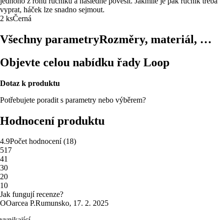
jednoho z rohů ručníku a následně pověsit. Jakmile je pak ručník třeba
vyprat, háček lze snadno sejmout.
2 ks
Černá
Všechny parametry
Rozměry, materiál, …
Objevte celou nabídku řady Loop
Dotaz k produktu
Potřebujete poradit s parametry nebo výběrem?
Hodnocení produktu
4.9
Počet hodnocení
(
18
)
5
17
4
1
3
0
2
0
1
0
Jak fungují recenze?
O
Oarcea P.
Rumunsko
,
17. 2. 2025
vynikající