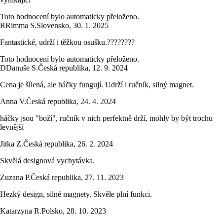
Toto hodnocení bylo automaticky přeloženo.
R
Rimma S.
Slovensko
,
30. 1. 2025
Fantastické, udrží i těžkou osušku.????????
Toto hodnocení bylo automaticky přeloženo.
D
Danuše S.
Česká republika
,
12. 9. 2024
Cena je šílená, ale háčky fungují. Udrží i ručník, silný magnet.
Anna V.
Česká republika
,
24. 4. 2024
háčky jsou "boží", ručník v nich perfektně drží, mohly by být trochu
levnější
Jitka Z.
Česká republika
,
26. 2. 2024
Skvělá designová vychytávka.
Zuzana P.
Česká republika
,
27. 11. 2023
Hezký design, silné magnety. Skvěle plní funkci.
Katarzyna R.
Polsko
,
28. 10. 2023