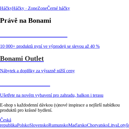
Háčky
Háčky · Zone
Zone
Černé háčky
Právě na Bonami
Summer Sale až -40 %
10 000+ produktů nyní ve výprodeji se slevou až 40 %
Bonami Outlet
Nábytek a doplňky za výrazně nižší ceny
Zahrada ve slevě
Ušetřete na novém vybavení pro zahradu, balkon i terasu
E-shop s každodenní dávkou (s)nové inspirace a nejširší nabídkou
produktů pro krásné bydlení.
Česká
republika
Polsko
Slovensko
Rumunsko
Maďarsko
Chorvatsko
Litva
Lotyš