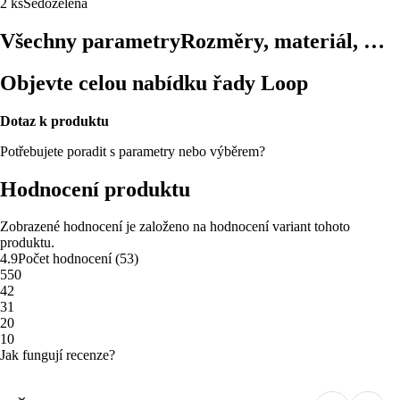
2 ks
Šedozelená
Všechny parametry
Rozměry, materiál, …
Objevte celou nabídku řady Loop
Dotaz k produktu
Potřebujete poradit s parametry nebo výběrem?
Hodnocení produktu
Zobrazené hodnocení je založeno na hodnocení variant tohoto
produktu.
4.9
Počet hodnocení
(
53
)
5
50
4
2
3
1
2
0
1
0
Jak fungují recenze?