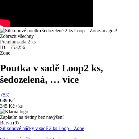
Zobrazit všechny
Premium
sada 2 ks
ID: 1753256
Zone
Poutka v sadě Loop
2 ks,
šedozelená
, …
více
(
53
)
689 Kč
345 Kč / ks
Zaplatím na třetiny bez navýšení
Barva (9)
Silikonové háčky v sadě 2 ks Loop – Zone