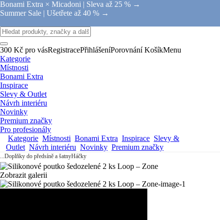
Bonami Extra × Micadoni |
Sleva až 25 % →
Summer Sale |
Ušetřete až 40 % →
300 Kč pro vás
Registrace
Přihlášení
Porovnání
Košík
Menu
Kategorie
Místnosti
Bonami Extra
Inspirace
Slevy & Outlet
Návrh interiéru
Novinky
Premium značky
Pro profesionály
Kategorie
Místnosti
Bonami Extra
Inspirace
Slevy &
Outlet
Návrh interiéru
Novinky
Premium značky
...
Doplňky do předsíně a šatny
Háčky
Zobrazit galerii