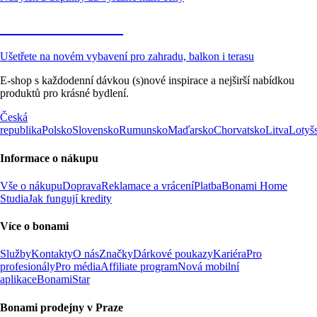
Zahrada ve slevě
Ušetřete na novém vybavení pro zahradu, balkon i terasu
E-shop s každodenní dávkou (s)nové inspirace a nejširší nabídkou
produktů pro krásné bydlení.
Česká
republika
Polsko
Slovensko
Rumunsko
Maďarsko
Chorvatsko
Litva
Lotyš
Informace o nákupu
Vše o nákupu
Doprava
Reklamace a vrácení
Platba
Bonami Home
Studia
Jak fungují kredity
Více o bonami
Služby
Kontakty
O nás
Značky
Dárkové poukazy
Kariéra
Pro
profesionály
Pro média
Affiliate program
Nová mobilní
aplikace
BonamiStar
Bonami prodejny v Praze