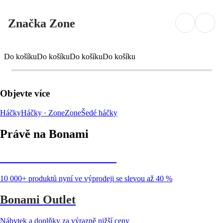
Značka Zone
Do košíku
Do košíku
Do košíku
Do košíku
Objevte více
Háčky
Háčky · Zone
Zone
Šedé háčky
Právě na Bonami
Summer Sale až -40 %
10 000+ produktů nyní ve výprodeji se slevou až 40 %
Bonami Outlet
Nábytek a doplňky za výrazně nižší ceny