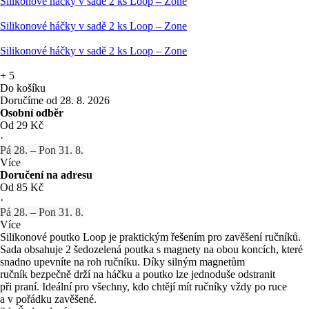
Silikonové háčky v sadě 2 ks Loop – Zone
Silikonové háčky v sadě 2 ks Loop – Zone
Silikonové háčky v sadě 2 ks Loop – Zone
+
5
Do košíku
Doručíme od 28. 8. 2026
Osobní odběr
Od 29 Kč
·
Pá 28. – Pon 31. 8.
Více
Doručení na adresu
Od 85 Kč
·
Pá 28. – Pon 31. 8.
Více
Silikonové poutko Loop je praktickým řešením pro zavěšení ručníků.
Sada obsahuje 2 šedozelená poutka s magnety na obou koncích, které
snadno upevníte na roh ručníku. Díky silným magnetům
ručník bezpečně drží na háčku a poutko lze jednoduše odstranit
při praní. Ideální pro všechny, kdo chtějí mít ručníky vždy po ruce
a v pořádku zavěšené.