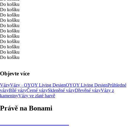
Do košíku
Do košíku
Do košíku
Do košíku
Do košíku
Do košíku
Do košíku
Do košíku
Do košíku
Do košíku
Do košíku
Objevte více
Vázy
Vázy · OYOY Living Design
OYOY Living Design
Průhledné
vázy
Bílé vázy
Černé vázy
Skleněné vázy
Dřevěné vázy
Vázy z
kameniny
Vázy ve zlaté barvě
Právě na Bonami
Summer Sale až -40 %