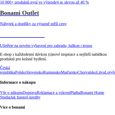
10 000+ produktů nyní ve výprodeji se slevou až 40 %
Bonami Outlet
Nábytek a doplňky za výrazně nižší ceny
Zahrada ve slevě
Ušetřete na novém vybavení pro zahradu, balkon i terasu
E-shop s každodenní dávkou (s)nové inspirace a nejširší nabídkou
produktů pro krásné bydlení.
Česká
republika
Polsko
Slovensko
Rumunsko
Maďarsko
Chorvatsko
Litva
Lotyš
Informace o nákupu
Vše o nákupu
Doprava
Reklamace a vrácení
Platba
Bonami Home
Studia
Jak fungují kredity
Více o bonami