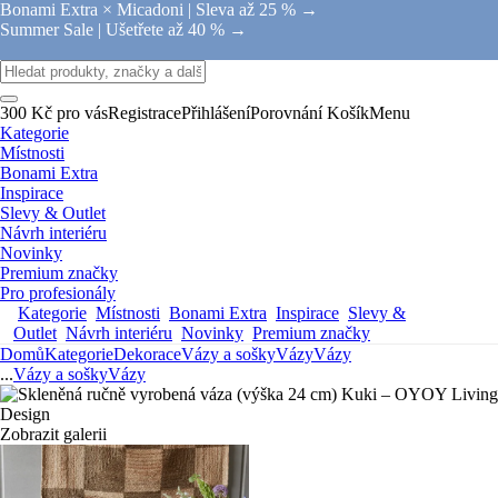
Bonami Extra × Micadoni |
Sleva až 25 % →
Summer Sale |
Ušetřete až 40 % →
300 Kč pro vás
Registrace
Přihlášení
Porovnání
Košík
Menu
Kategorie
Místnosti
Bonami Extra
Inspirace
Slevy & Outlet
Návrh interiéru
Novinky
Premium značky
Pro profesionály
Kategorie
Místnosti
Bonami Extra
Inspirace
Slevy &
Outlet
Návrh interiéru
Novinky
Premium značky
Domů
Kategorie
Dekorace
Vázy a sošky
Vázy
Vázy
...
Vázy a sošky
Vázy
Zobrazit galerii