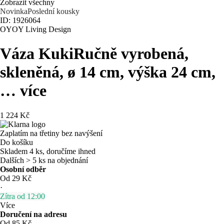
Zobrazit všechny
Novinka
Poslední kousky
ID: 1926064
OYOY Living Design
Váza Kuki
Ručně vyrobená,
skleněná, ø 14 cm, výška 24 cm
,
…
více
1 224 Kč
Zaplatím na třetiny bez navýšení
Do košíku
Skladem 4 ks, doručíme ihned
Dalších > 5 ks na objednání
Osobní odběr
Od 29 Kč
·
Zítra od 12:00
Více
Doručení na adresu
Od 85 Kč