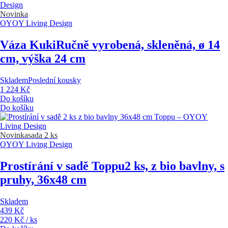
Novinka
OYOY Living Design
Váza Kuki
Ručně vyrobená, skleněná, ø 14
cm, výška 24 cm
Skladem
Poslední kousky
1 224 Kč
Do košíku
Do košíku
Novinka
sada 2 ks
OYOY Living Design
Prostírání v sadě Toppu
2 ks, z bio bavlny, s
pruhy, 36x48 cm
Skladem
439 Kč
220 Kč / ks