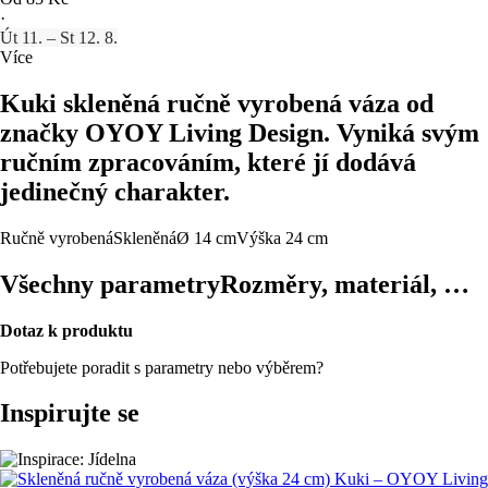
·
Út 11. – St 12. 8.
Více
Kuki skleněná ručně vyrobená váza od
značky OYOY Living Design. Vyniká svým
ručním zpracováním, které jí dodává
jedinečný charakter.
Ručně vyrobená
Skleněná
Ø 14 cm
Výška 24 cm
Všechny parametry
Rozměry, materiál, …
Dotaz k produktu
Potřebujete poradit s parametry nebo výběrem?
Inspirujte se