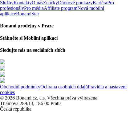
Služby
Kontakty
O nás
Značky
Dárkové poukazy
Kariéra
Pro
profesionály
Pro média
Affiliate program
Nová mobilní
aplikace
BonamiStar
Bonami prodejny v Praze
Stáhněte si Mobilní aplikaci
Sledujte nás na sociálních sítích
Obchodní podmínky
Ochrana osobních údajů
Pravidla a nastavení
cookies
© 2026 Bonami.cz, a.s. Všechna práva vyhrazena.
Thámova 289/13, 186 00 Praha
Česká republika