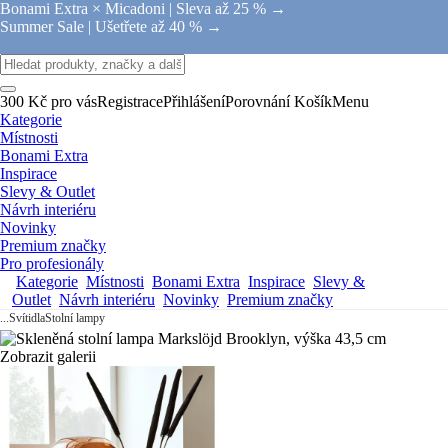
Bonami Extra × Micadoni |
Sleva až 25 % →
Summer Sale |
Ušetřete až 40 % →
300 Kč pro vás
Registrace
Přihlášení
Porovnání
Košík
Menu
Kategorie
Místnosti
Bonami Extra
Inspirace
Slevy & Outlet
Návrh interiéru
Novinky
Premium značky
Pro profesionály
Kategorie
Místnosti
Bonami Extra
Inspirace
Slevy &
Outlet
Návrh interiéru
Novinky
Premium značky
...
Svítidla
Stolní lampy
Zobrazit galerii