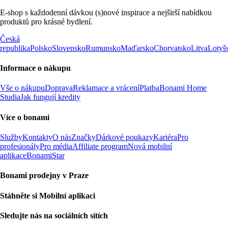
E-shop s každodenní dávkou (s)nové inspirace a nejširší nabídkou
produktů pro krásné bydlení.
Česká
republika
Polsko
Slovensko
Rumunsko
Maďarsko
Chorvatsko
Litva
Lotyš
Informace o nákupu
Vše o nákupu
Doprava
Reklamace a vrácení
Platba
Bonami Home
Studia
Jak fungují kredity
Více o bonami
Služby
Kontakty
O nás
Značky
Dárkové poukazy
Kariéra
Pro
profesionály
Pro média
Affiliate program
Nová mobilní
aplikace
BonamiStar
Bonami prodejny v Praze
Stáhněte si Mobilní aplikaci
Sledujte nás na sociálních sítích