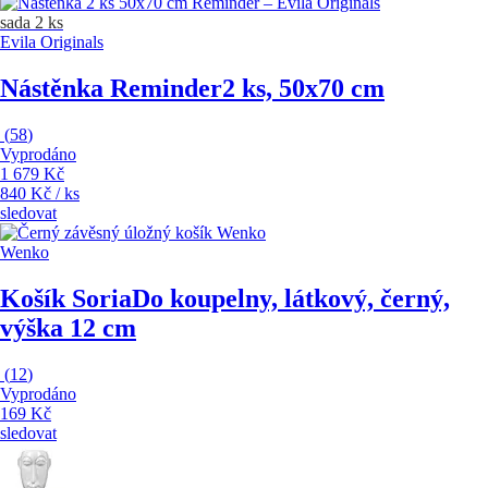
sada 2 ks
Evila Originals
Nástěnka Reminder
2 ks, 50x70 cm
(
58
)
Vyprodáno
1 679 Kč
840 Kč / ks
sledovat
Wenko
Košík Soria
Do koupelny, látkový, černý,
výška 12 cm
(
12
)
Vyprodáno
169 Kč
sledovat