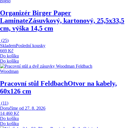
Bigso
Organizér Birger Paper
Laminate
Zásuvkový, kartonový, 25,5x33,5
cm, výška 14,5 cm
(
25
)
Skladem
Poslední kousky
669 Kč
Do košíku
Do košíku
Woodman
Pracovní stůl Feldbach
Otvor na kabely,
60x126 cm
(
11
)
Doručíme od 27. 8. 2026
14 460 Kč
Do košíku
Do košíku