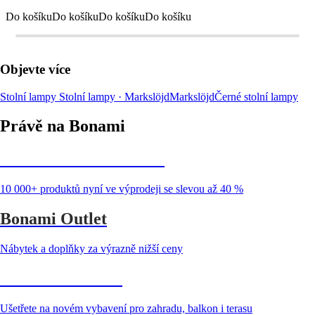
Do košíku
Do košíku
Do košíku
Do košíku
Objevte více
Stolní lampy
Stolní lampy · Markslöjd
Markslöjd
Černé stolní lampy
Právě na Bonami
Summer Sale až -40 %
10 000+ produktů nyní ve výprodeji se slevou až 40 %
Bonami Outlet
Nábytek a doplňky za výrazně nižší ceny
Zahrada ve slevě
Ušetřete na novém vybavení pro zahradu, balkon i terasu