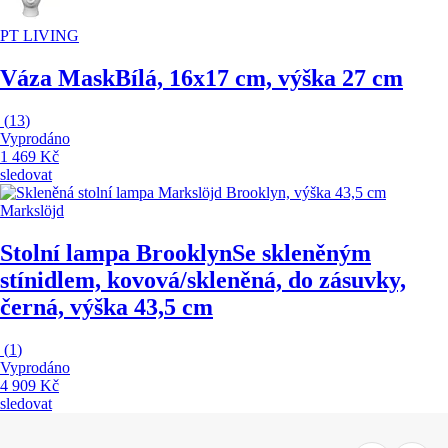
PT LIVING
Váza Mask
Bílá, 16x17 cm, výška 27 cm
(
13
)
Vyprodáno
1 469 Kč
sledovat
Markslöjd
Stolní lampa Brooklyn
Se skleněným
stínidlem, kovová/skleněná, do zásuvky,
černá, výška 43,5 cm
(
1
)
Vyprodáno
4 909 Kč
sledovat