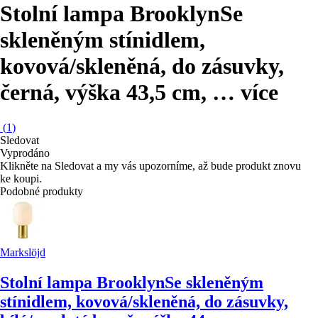
Stolní lampa Brooklyn
Se
skleněným stínidlem,
kovová/skleněná, do zásuvky,
černá, výška 43,5 cm
, …
více
(
1
)
Sledovat
Vyprodáno
Klikněte na Sledovat a my vás upozorníme, až bude produkt znovu
ke koupi.
Podobné produkty
Markslöjd
Stolní lampa Brooklyn
Se skleněným
stínidlem, kovová/skleněná, do zásuvky,