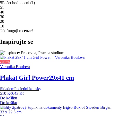
5
Počet hodnocení
(
1
)
5
1
4
0
3
0
2
0
1
0
Jak fungují recenze?
Inspirujte se
-20 %
Veronika Boulová
Plakát Girl Power
29x41 cm
Skladem
Poslední kousky
510 Kč
643 Kč
Do košíku
Do košíku