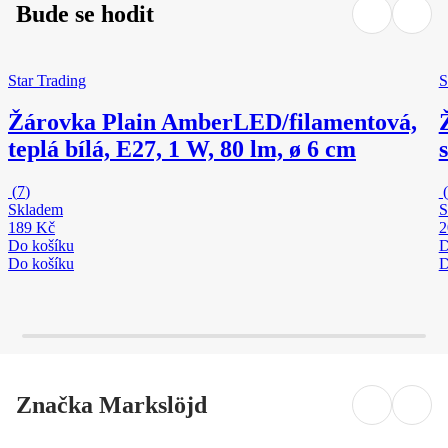
Bude se hodit
Star Trading
S
Žárovka Plain Amber
LED/filamentová,
teplá bílá, E27, 1 W, 80 lm, ø 6 cm
(
7
)
(
Skladem
S
189 Kč
2
Do košíku
D
Do košíku
D
Značka Markslöjd