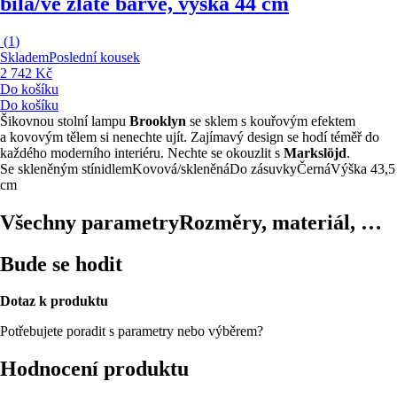
bílá/ve zlaté barvě, výška 44 cm
(
1
)
Skladem
Poslední kousek
2 742 Kč
Do košíku
Do košíku
Šikovnou stolní lampu
Brooklyn
se sklem s kouřovým efektem
a kovovým tělem si nenechte ujít. Zajímavý design se hodí téměř do
každého moderního interiéru. Nechte se okouzlit s
Markslöjd
.
Se skleněným stínidlem
Kovová/skleněná
Do zásuvky
Černá
Výška 43,5
cm
Všechny parametry
Rozměry, materiál, …
Bude se hodit
Dotaz k produktu
Potřebujete poradit s parametry nebo výběrem?
Hodnocení produktu