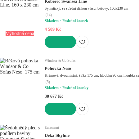
Koberec Swansea Line
Syntetický, se střední délkou vlasu, béžový, 160x230 cm
(
14
)
Skladem
Poslední kousek
4 509 Kč
Výhodná cena
DO KOŠÍKU
Windsor & Co Sofas
Pohovka Neso
Krémová, dvoumístná, šířka 175 cm, hloubka 90 cm, hloubka s
(
5
)
Skladem
Poslední kousky
30 677 Kč
DO KOŠÍKU
Euromant
Deka Skyline