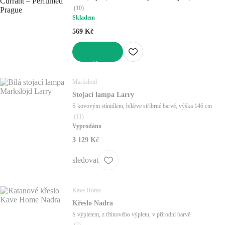
(
10
)
Skladem
569 Kč
DO KOŠÍKU
Markslöjd
Stojací lampa Larry
S kovovým stínidlem, bílá/ve stříbrné barvě, výška 146 cm
(
11
)
Vyprodáno
3 129 Kč
sledovat
Kave Home
Křeslo Nadra
S výpletem, z třtinového výpletu, v přírodní barvě
(
2
)