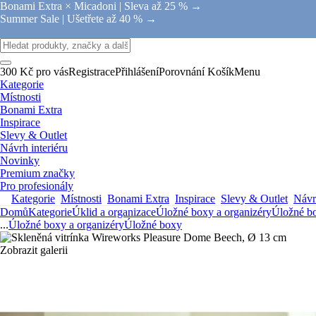
Bonami Extra × Micadoni |
Sleva až 25 % →
Summer Sale |
Ušetřete až 40 % →
300 Kč pro vás
Registrace
Přihlášení
Porovnání
Košík
Menu
Kategorie
Místnosti
Bonami Extra
Inspirace
Slevy & Outlet
Návrh interiéru
Novinky
Premium značky
Pro profesionály
Kategorie
Místnosti
Bonami Extra
Inspirace
Slevy & Outlet
Návrh
Domů
Kategorie
Úklid a organizace
Úložné boxy a organizéry
Úložné b
...
Úložné boxy a organizéry
Úložné boxy
Zobrazit galerii