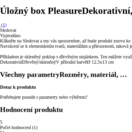
Úložný box Pleasure
Dekorativní,
(
1
)
Sledovat
Vyprodáno
Klikněte na Sledovat a my vás upozorníme, až bude produkt znovu ke 
Navrácení se k elementárním tvarů, materiálům a přirozenosti, taková 
Příkladem je skleněný poklop s dřevěným stojánkem. Ten můžete využít
Dekorativní
Dřevěný/skleněný
V přírodní barvě
Ø 12,5x13 cm
Všechny parametry
Rozměry, materiál, …
Dotaz k produktu
Potřebujete poradit s parametry nebo výběrem?
Hodnocení produktu
5
Počet hodnocení
(
1
)