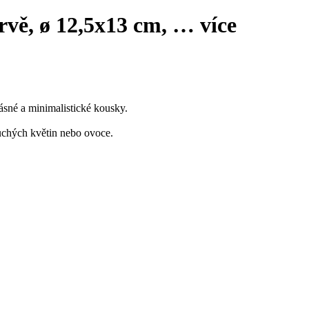
rvě, ø 12,5x13 cm
, …
více
ásné a minimalistické kousky.
uchých květin nebo ovoce.