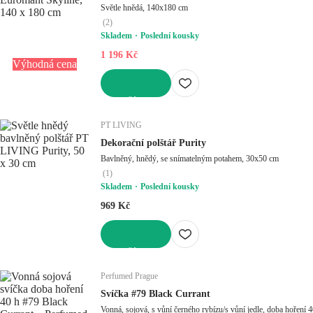
Světle hnědá, 140x180 cm
(
2
)
Skladem
Poslední kousky
1 196 Kč
Výhodná cena
DO KOŠÍKU
PT LIVING
Dekorační polštář Purity
Bavlněný, hnědý, se snímatelným potahem, 30x50 cm
(
1
)
Skladem
Poslední kousky
969 Kč
DO KOŠÍKU
Perfumed Prague
Svíčka #79 Black Currant
Vonná, sojová, s vůní černého rybízu/s vůní jedle, doba hoření 