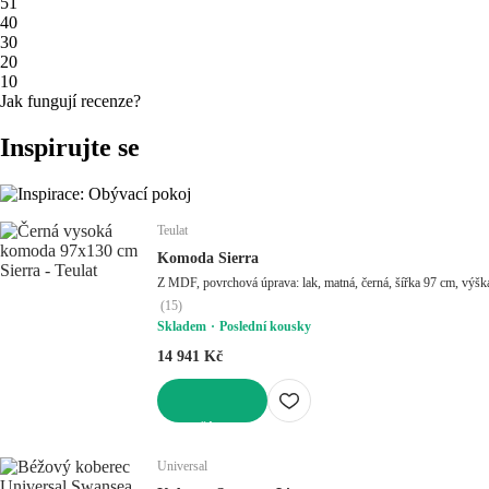
5
1
4
0
3
0
2
0
1
0
Jak fungují recenze?
Inspirujte se
Teulat
Komoda Sierra
Z MDF, povrchová úprava: lak, matná, černá, šířka 97 cm, výš
(
15
)
Skladem
Poslední kousky
14 941 Kč
DO KOŠÍKU
Universal