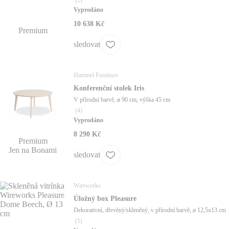
Vyprodáno
10 638 Kč
Premium
sledovat
Hammel Furniture
Konferenční stolek Iris
V přírodní barvě, ø 90 cm, výška 45 cm
(
4
)
Vyprodáno
8 290 Kč
Premium
Jen na Bonami
sledovat
Wireworks
Úložný box Pleasure
Dekorativní, dřevěný/skleněný, v přírodní barvě, ø 12,5x13 cm
(
1
)