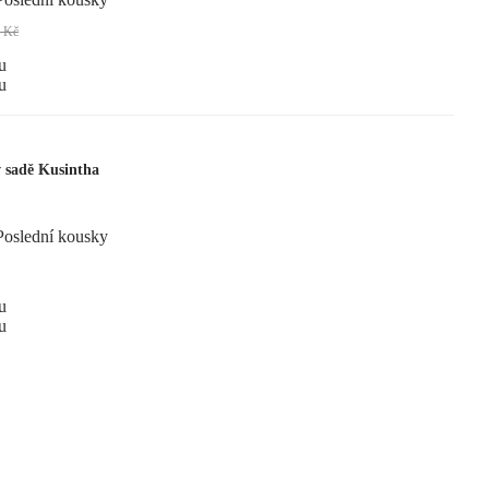
 Kč
u
u
v sadě Kusintha
Poslední kousky
u
u