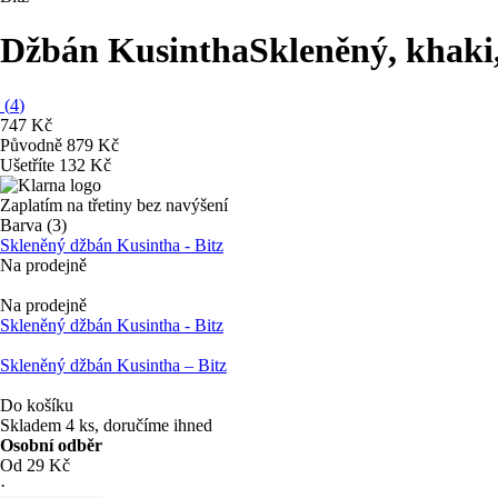
Džbán Kusintha
Skleněný, khaki,
(
4
)
747 Kč
Původně
879 Kč
Ušetříte 132 Kč
Zaplatím na třetiny bez navýšení
Barva (3)
Skleněný džbán Kusintha - Bitz
Na prodejně
Na prodejně
Skleněný džbán Kusintha - Bitz
Skleněný džbán Kusintha – Bitz
Do košíku
Skladem 4 ks, doručíme ihned
Osobní odběr
Od 29 Kč
·