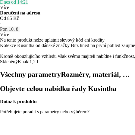
Dnes od 14:21
Více
Doručení na adresu
Od 85 Kč
·
Pon 10. 8.
Více
Na tento produkt nelze uplatnit slevový kód ani kredity
Kolekce Kusintha od dánské značky Bitz hned na první pohled zaujm
Kromě okouzlujícího vzhledu však svému majiteli nabídne i funkčnost,
Skleněný
Khaki
1,2 l
Všechny parametry
Rozměry, materiál, …
Objevte celou nabídku řady Kusintha
Dotaz k produktu
Potřebujete poradit s parametry nebo výběrem?