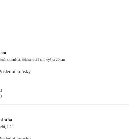
oon
ná, skleněná, zelená, ø 21 cm, výška 20 cm
Poslední kousky
u
u
sintha
aki, 1,2 l
Poslední kousky