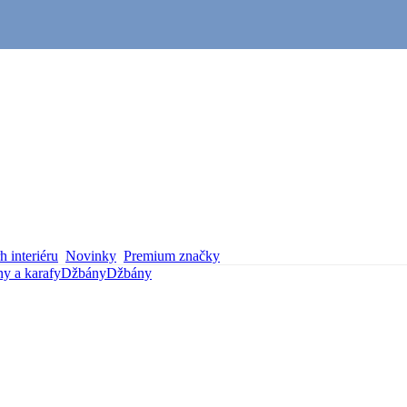
 interiéru
Novinky
Premium značky
y a karafy
Džbány
Džbány