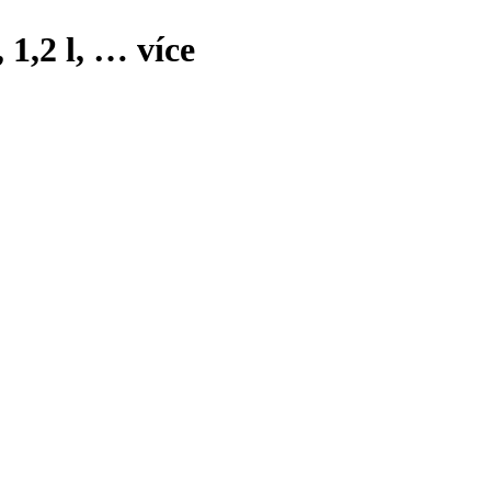
 1,2 l
, …
více