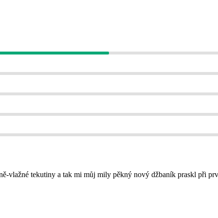
-vlažné tekutiny a tak mi můj mily pěkný nový džbaník praskl při první