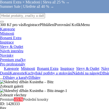
Bonami Extra × Micadoni |
Sleva až 25 % →
Summer Sale |
Ušetřete až 40 % →
300 Kč pro vás
Registrace
Přihlášení
Porovnání
Košík
Menu
Kategorie
Místnosti
Bonami Extra
Inspirace
Slevy & Outlet
Návrh interiéru
Novinky
Premium značky
Pro profesionály
Kategorie
Místnosti
Bonami Extra
Inspirace
Slevy & Outlet
Návrh
Domů
Kategorie
Kuchyňské potřeby a stolování
Nádobí na nápoje
Džbán
...
Džbány a karafy
Džbány
Zobrazit galerii
Zobrazit všechny
Premium
-15 %
Poslední kousky
ID: 1428333
Bitz