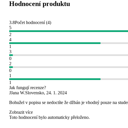
Hodnocení produktu
3.8
Počet hodnocení
(
4
)
5
2
4
1
3
0
2
0
1
1
Jak fungují recenze?
J
Jana W.
Slovensko
,
24. 1. 2024
Bohužel v popisu se nedoctíte že džbán je vhodný pouze na studeně
Zobrazit více
Toto hodnocení bylo automaticky přeloženo.