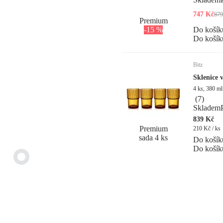
747 Kč
879
Premium
-15 %
Do košík
Do košík
Bitz
Sklenice 
4 ks, 380 ml
(
7
)
Skladem
839 Kč
Premium
210 Kč / ks
sada 4 ks
Do košík
Do košík