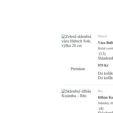
Hübsch
Váza Ball
Ručně vyrobe
(
13
)
Skladem
979 Kč
Premium
Do košík
Do košík
Bitz
Džbán Ku
Skleněný, kh
(
4
)
Skladem