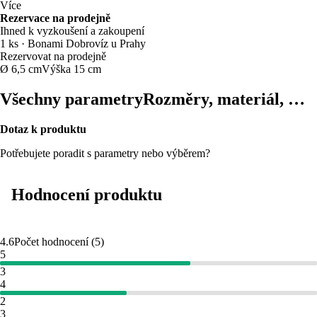
Více
Rezervace na prodejně
Ihned k vyzkoušení a zakoupení
1 ks
·
Bonami Dobrovíz u Prahy
Rezervovat na prodejně
Ø 6,5 cm
Výška 15 cm
Všechny parametry
Rozměry, materiál, …
Dotaz k produktu
Potřebujete poradit s parametry nebo výběrem?
Hodnocení produktu
4.6
Počet hodnocení
(
5
)
5
3
4
2
3