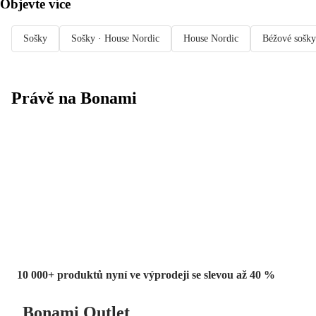
Objevte více
Sošky
Sošky · House Nordic
House Nordic
Béžové sošky
Právě na Bonami
Summer Sale
až -40 %
10 000+ produktů nyní ve výprodeji se slevou až 40 %
Bonami Outlet