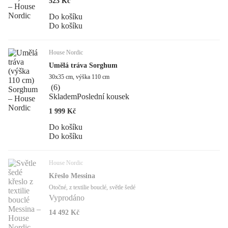
523 Kč
Do košíku
Do košíku
House Nordic
Umělá tráva Sorghum
30x35 cm, výška 110 cm
(
6
)
Skladem
Poslední kousek
1 999 Kč
Do košíku
Do košíku
House Nordic
Křeslo Messina
Otočné, z textilie bouclé, světle šedé
Vyprodáno
14 492 Kč