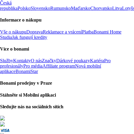
Česká
republika
Polsko
Slovensko
Rumunsko
Maďarsko
Chorvatsko
Litva
Lotyš
Informace o nákupu
Vše o nákupu
Doprava
Reklamace a vrácení
Platba
Bonami Home
Studia
Jak fungují kredity
Více o bonami
Služby
Kontakty
O nás
Značky
Dárkové poukazy
Kariéra
Pro
profesionály
Pro média
Affiliate program
Nová mobilní
aplikace
BonamiStar
Bonami prodejny v Praze
Stáhněte si Mobilní aplikaci
Sledujte nás na sociálních sítích