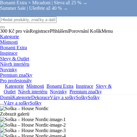
Bonami Extra × Micadoni |
Sleva až 25 % →
Summer Sale |
Ušetřete až 40 % →
300 Kč pro vás
Registrace
Přihlášení
Porovnání
Košík
Menu
Kategorie
Místnosti
Bonami Extra
Inspirace
Slevy & Outlet
Návrh interiéru
Novinky
Premium značky
Pro profesionály
Kategorie
Místnosti
Bonami Extra
Inspirace
Slevy &
Outlet
Návrh interiéru
Novinky
Premium značky
Domů
Kategorie
Dekorace
Vázy a sošky
Sošky
Sošky
...
Vázy a sošky
Sošky
Zobrazit galerii