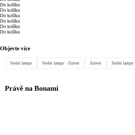
Do košíku
Do košíku
Do košíku
Do košíku
Do košíku
Do košíku
Objevte více
Stolní lampy
Stolní lampy · Zuiver
Zuiver
Stolní lampy 
Právě na Bonami
Summer Sale
až -40 %