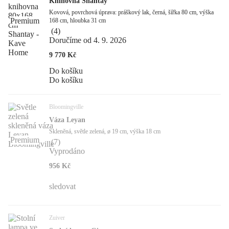
Knihovna Shantay
Kovová, povrchová úprava: práškový lak, černá, šířka 80 cm, výška
Premium
168 cm, hloubka 31 cm
(
4
)
Doručíme od 4. 9. 2026
9 770 Kč
Do košíku
Do košíku
Bloomingville
Váza Leyan
Skleněná, světle zelená, ø 19 cm, výška 18 cm
Premium
(
7
)
Vyprodáno
956 Kč
sledovat
Zuiver