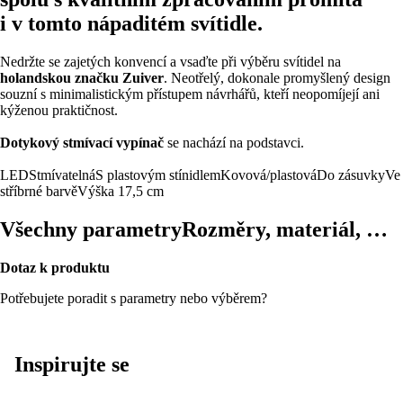
i v tomto nápaditém svítidle.
Nedržte se zajetých konvencí a vsaďte při výběru svítidel na
holandskou značku Zuiver
. Neotřelý, dokonale promyšlený design
souzní s minimalistickým přístupem návrhářů, kteří neopomíjejí ani
kýženou praktičnost.
Dotykový stmívací vypínač
se nachází na podstavci.
LED
Stmívatelná
S plastovým stínidlem
Kovová/plastová
Do zásuvky
Ve
stříbrné barvě
Výška 17,5 cm
Všechny parametry
Rozměry, materiál, …
Dotaz k produktu
Potřebujete poradit s parametry nebo výběrem?
Inspirujte se