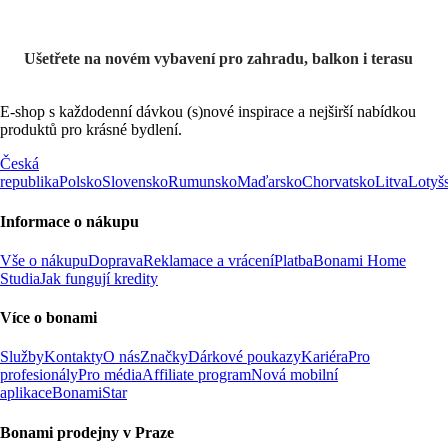
Ušetřete na novém vybavení pro zahradu, balkon i terasu
E-shop s každodenní dávkou (s)nové inspirace a nejširší nabídkou
produktů pro krásné bydlení.
Česká
republika
Polsko
Slovensko
Rumunsko
Maďarsko
Chorvatsko
Litva
Lotyš
Informace o nákupu
Vše o nákupu
Doprava
Reklamace a vrácení
Platba
Bonami Home
Studia
Jak fungují kredity
Více o bonami
Služby
Kontakty
O nás
Značky
Dárkové poukazy
Kariéra
Pro
profesionály
Pro média
Affiliate program
Nová mobilní
aplikace
BonamiStar
Bonami prodejny v Praze