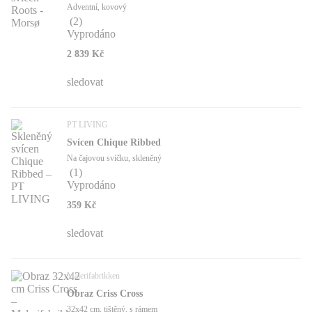
Adventní, kovový
(
2
)
Vyprodáno
2 839 Kč
sledovat
PT LIVING
Svícen Chique Ribbed
Na čajovou svíčku, skleněný
(
1
)
Vyprodáno
359 Kč
sledovat
Malerifabrikken
Obraz Criss Cross
32x42 cm, tištěný, s rámem