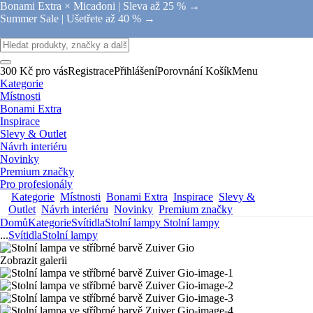
Bonami Extra × Micadoni |
Sleva až 25 % →
Summer Sale |
Ušetřete až 40 % →
300 Kč pro vás
Registrace
Přihlášení
Porovnání
Košík
Menu
Kategorie
Místnosti
Bonami Extra
Inspirace
Slevy & Outlet
Návrh interiéru
Novinky
Premium značky
Pro profesionály
Kategorie
Místnosti
Bonami Extra
Inspirace
Slevy &
Outlet
Návrh interiéru
Novinky
Premium značky
Domů
Kategorie
Svítidla
Stolní lampy
Stolní lampy
...
Svítidla
Stolní lampy
Zobrazit galerii