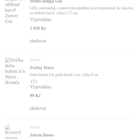
Stolní lampa Gio
LED, stmívatelná, s plastovým stínidlem, kovová/plastová, do zásuvky,
ve stříbrné barvě, výška 17,5 cm
Vyprodáno
1 829 Kč
sledovat
Homéa
Svíčka Wave
Doba hoření 4 h, počet knotů 1 ks, výška 8 cm
(
1
)
Vyprodáno
99 Kč
sledovat
Morsø
Svícen Roots