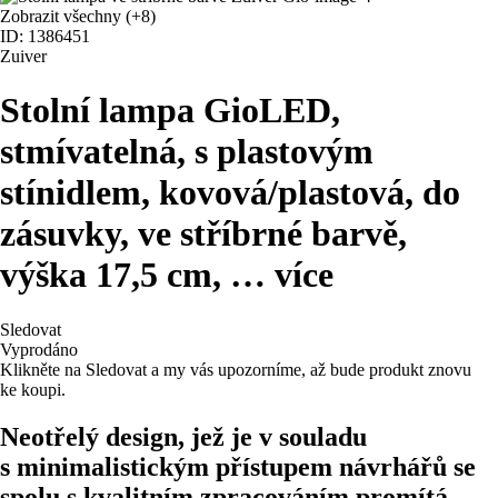
Zobrazit všechny
(+8)
ID: 1386451
Zuiver
Stolní lampa Gio
LED,
stmívatelná, s plastovým
stínidlem, kovová/plastová, do
zásuvky, ve stříbrné barvě,
výška 17,5 cm
, …
více
Sledovat
Vyprodáno
Klikněte na Sledovat a my vás upozorníme, až bude produkt znovu
ke koupi.
Neotřelý design, jež je v souladu
s minimalistickým přístupem návrhářů se
spolu s kvalitním zpracováním promítá