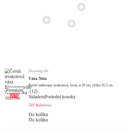
Bloomingville
Váza Niza
Ručně malovaná, terakotová, černá, ø 20 cm, výška 16,5 cm
Premium
(
12
)
-8 %
Skladem
Poslední kousky
747 Kč
819 Kč
Do košíku
Do košíku