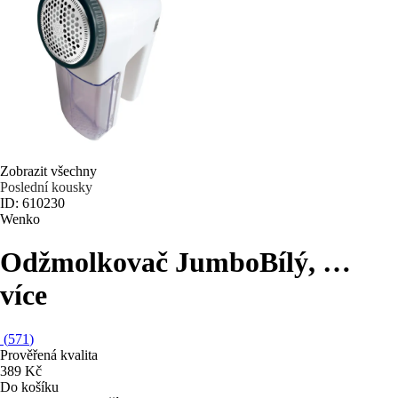
Zobrazit všechny
Poslední kousky
ID: 610230
Wenko
Odžmolkovač Jumbo
Bílý
, …
více
(
571
)
Prověřená kvalita
389 Kč
Do košíku