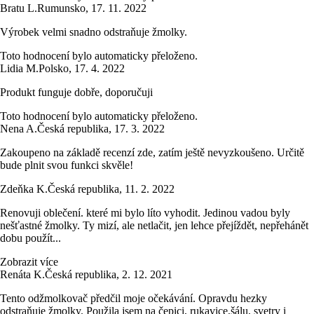
Bratu L.
Rumunsko
,
17. 11. 2022
Výrobek velmi snadno odstraňuje žmolky.
Toto hodnocení bylo automaticky přeloženo.
Lidia M.
Polsko
,
17. 4. 2022
Produkt funguje dobře, doporučuji
Toto hodnocení bylo automaticky přeloženo.
Nena A.
Česká republika
,
17. 3. 2022
Zakoupeno na základě recenzí zde, zatím ještě nevyzkoušeno. Určitě
bude plnit svou funkci skvěle!
Zdeňka K.
Česká republika
,
11. 2. 2022
Renovuji oblečení. které mi bylo líto vyhodit. Jedinou vadou byly
nešťastné žmolky. Ty mizí, ale netlačit, jen lehce přejíždět, nepřehánět
dobu použít...
Zobrazit více
Renáta K.
Česká republika
,
2. 12. 2021
Tento odžmolkovač předčil moje očekávání. Opravdu hezky
odstraňuje žmolky. Použila jsem na čepici, rukavice,šálu, svetry i