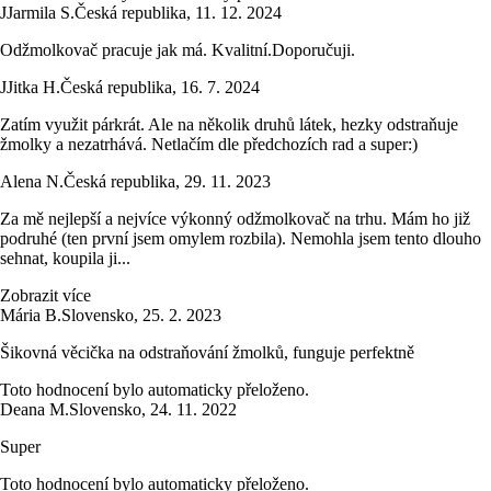
J
Jarmila S.
Česká republika
,
11. 12. 2024
Odžmolkovač pracuje jak má. Kvalitní.Doporučuji.
J
Jitka H.
Česká republika
,
16. 7. 2024
Zatím využit párkrát. Ale na několik druhů látek, hezky odstraňuje
žmolky a nezatrhává. Netlačím dle předchozích rad a super:)
Alena N.
Česká republika
,
29. 11. 2023
Za mě nejlepší a nejvíce výkonný odžmolkovač na trhu. Mám ho již
podruhé (ten první jsem omylem rozbila). Nemohla jsem tento dlouho
sehnat, koupila ji...
Zobrazit více
Mária B.
Slovensko
,
25. 2. 2023
Šikovná věcička na odstraňování žmolků, funguje perfektně
Toto hodnocení bylo automaticky přeloženo.
Deana M.
Slovensko
,
24. 11. 2022
Super
Toto hodnocení bylo automaticky přeloženo.