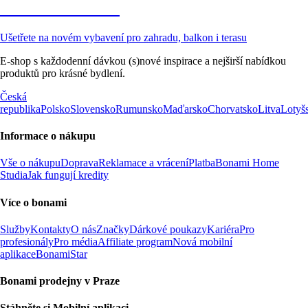
Zahrada ve slevě
Ušetřete na novém vybavení pro zahradu, balkon i terasu
E-shop s každodenní dávkou (s)nové inspirace a nejširší nabídkou
produktů pro krásné bydlení.
Česká
republika
Polsko
Slovensko
Rumunsko
Maďarsko
Chorvatsko
Litva
Lotyš
Informace o nákupu
Vše o nákupu
Doprava
Reklamace a vrácení
Platba
Bonami Home
Studia
Jak fungují kredity
Více o bonami
Služby
Kontakty
O nás
Značky
Dárkové poukazy
Kariéra
Pro
profesionály
Pro média
Affiliate program
Nová mobilní
aplikace
BonamiStar
Bonami prodejny v Praze
Stáhněte si Mobilní aplikaci