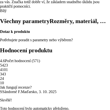
za vás. Značka totiž dobře ví, že základem snadného úklidu jsou
praktičtí pomocníci.
Bílý
Všechny parametry
Rozměry, materiál, …
Dotaz k produktu
Potřebujete poradit s parametry nebo výběrem?
Hodnocení produktu
4.6
Počet hodnocení
(
571
)
5
423
4
101
3
43
2
4
1
0
Jak fungují recenze?
S
Sándorné F.
Maďarsko
,
3. 10. 2025
Skvělé!
Toto hodnocení bylo automaticky přeloženo.