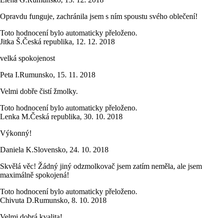
Opravdu funguje, zachránila jsem s ním spoustu svého oblečení!
Toto hodnocení bylo automaticky přeloženo.
Jitka Š.
Česká republika
,
12. 12. 2018
velká spokojenost
Peta I.
Rumunsko
,
15. 11. 2018
Velmi dobře čistí žmolky.
Toto hodnocení bylo automaticky přeloženo.
Lenka M.
Česká republika
,
30. 10. 2018
Výkonný!
Daniela K.
Slovensko
,
24. 10. 2018
Skvělá věc! Žádný jiný odzmolkovač jsem zatím neměla, ale jsem
maximálně spokojená!
Toto hodnocení bylo automaticky přeloženo.
Chivuta D.
Rumunsko
,
8. 10. 2018
Velmi dobrá kvalita!