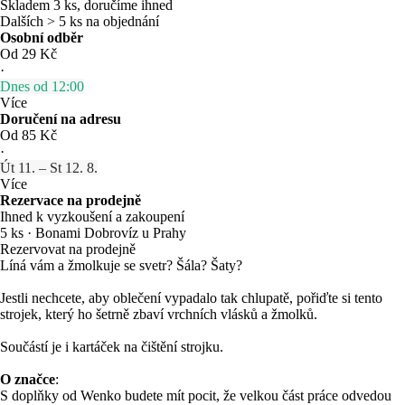
Skladem 3 ks, doručíme ihned
Dalších > 5 ks na objednání
Osobní odběr
Od 29 Kč
·
Dnes od 12:00
Více
Doručení na adresu
Od 85 Kč
·
Út 11. – St 12. 8.
Více
Rezervace na prodejně
Ihned k vyzkoušení a zakoupení
5 ks
·
Bonami Dobrovíz u Prahy
Rezervovat na prodejně
Líná vám a žmolkuje se svetr? Šála? Šaty?
Jestli nechcete, aby oblečení vypadalo tak chlupatě, pořiďte si tento
strojek, který ho šetrně zbaví vrchních vlásků a žmolků.
Součástí je i kartáček na čištění strojku.
O značce
:
S doplňky od Wenko budete mít pocit, že velkou část práce odvedou