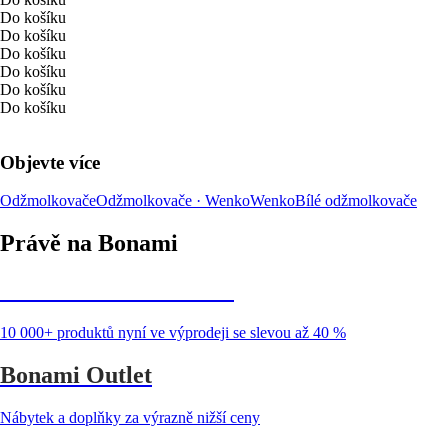
Do košíku
Do košíku
Do košíku
Do košíku
Do košíku
Do košíku
Objevte více
Odžmolkovače
Odžmolkovače · Wenko
Wenko
Bílé odžmolkovače
Právě na Bonami
Summer Sale až -40 %
10 000+ produktů nyní ve výprodeji se slevou až 40 %
Bonami Outlet
Nábytek a doplňky za výrazně nižší ceny