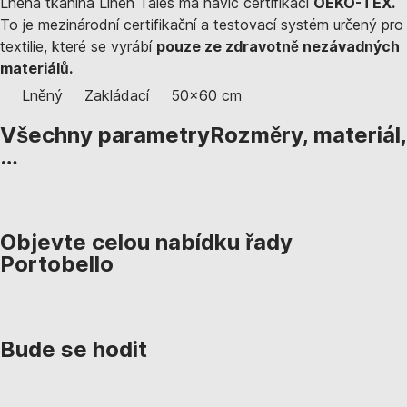
Lněná tkanina Linen Tales má navíc certifikaci
OEKO-TEX.
To je mezinárodní certifikační a testovací systém určený pro
textilie, které se vyrábí
pouze ze zdravotně nezávadných
materiálů.
Lněný
Zakládací
50x60 cm
Všechny parametry
Rozměry, materiál,
…
Objevte celou nabídku řady
Portobello
Bude se hodit