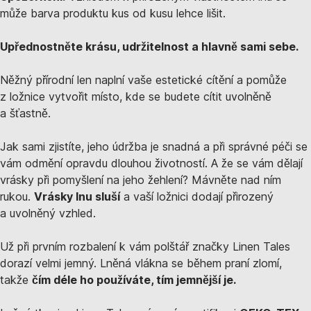
může barva produktu kus od kusu lehce lišit.
Upřednostněte krásu, udržitelnost a hlavně sami sebe.
Něžný přírodní len naplní vaše estetické cítění a pomůže
z ložnice vytvořit místo, kde se budete cítit uvolněně
a šťastně.
Jak sami zjistíte, jeho údržba je snadná a při správné péči se
vám odmění opravdu dlouhou životností. A že se vám dělají
vrásky při pomyšlení na jeho žehlení? Mávněte nad ním
rukou.
Vrásky lnu sluší
a vaší ložnici dodají přirozený
a uvolněný vzhled.
Už při prvním rozbalení k vám polštář značky Linen Tales
dorazí velmi jemný. Lněná vlákna se během praní zlomí,
takže
čím déle ho používáte, tím jemnější je.