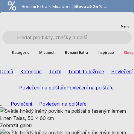
Bonami Extra × Micadoni |
Summer Sale |
Ušetřete až 40 % →
Sleva až 25 % →
Menu
Kategorie
Místnosti
Bonami Extra
Inspirace
Slevy
Domů
Kategorie
Textil
Textil do ložnice
Povlečení
Povlečení na polštáře
Povlečení na polštáře
...
Povlečení
Povlečení na polštáře
Zobrazit galerii