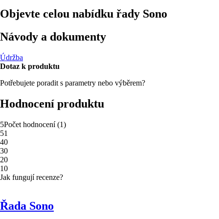
Objevte celou nabídku řady Sono
Návody a dokumenty
Údržba
Dotaz k produktu
Potřebujete poradit s parametry nebo výběrem?
Hodnocení produktu
5
Počet hodnocení
(
1
)
5
1
4
0
3
0
2
0
1
0
Jak fungují recenze?
Řada Sono