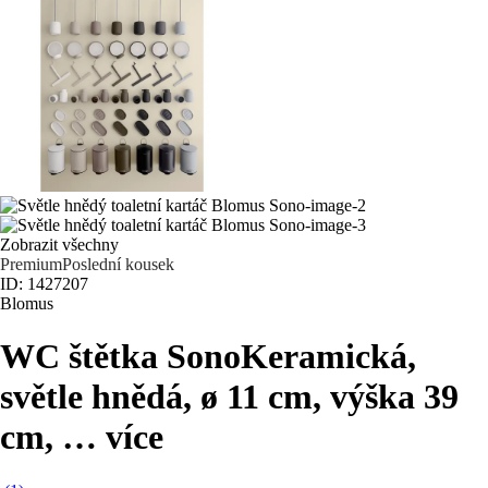
Zobrazit všechny
Premium
Poslední kousek
ID: 1427207
Blomus
WC štětka Sono
Keramická,
světle hnědá, ø 11 cm, výška 39
cm
, …
více