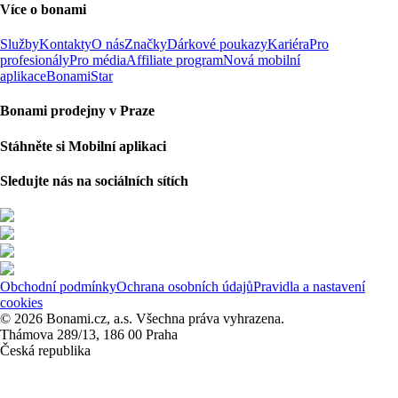
Více o bonami
Služby
Kontakty
O nás
Značky
Dárkové poukazy
Kariéra
Pro
profesionály
Pro média
Affiliate program
Nová mobilní
aplikace
BonamiStar
Bonami prodejny v Praze
Stáhněte si Mobilní aplikaci
Sledujte nás na sociálních sítích
Obchodní podmínky
Ochrana osobních údajů
Pravidla a nastavení
cookies
© 2026 Bonami.cz, a.s. Všechna práva vyhrazena.
Thámova 289/13, 186 00 Praha
Česká republika