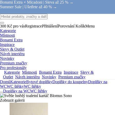
Bonami Extra × Micadoni |
Sleva až 25 % →
Summer Sale |
Ušetřete až 40 % →
300 Kč pro vás
Registrace
Přihlášení
Porovnání
Košík
Menu
Kategorie
Místnosti
Bonami Extra
Inspirace
Slevy & Outlet
Návrh interiéru
Novinky
Premium značky
Pro profesionály
Kategorie
Místnosti
Bonami Extra
Inspirace
Slevy &
Outlet
Návrh interiéru
Novinky
Premium značky
Domů
Kategorie
Bytové doplňky
Doplňky do koupelny
Doplňky na
WC
WC štětky
WC štětky
...
Doplňky na WC
WC štětky
Zobrazit galerii