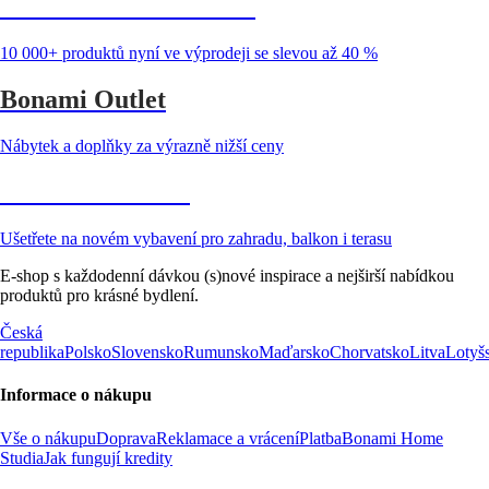
Summer Sale až -40 %
10 000+ produktů nyní ve výprodeji se slevou až 40 %
Bonami Outlet
Nábytek a doplňky za výrazně nižší ceny
Zahrada ve slevě
Ušetřete na novém vybavení pro zahradu, balkon i terasu
E-shop s každodenní dávkou (s)nové inspirace a nejširší nabídkou
produktů pro krásné bydlení.
Česká
republika
Polsko
Slovensko
Rumunsko
Maďarsko
Chorvatsko
Litva
Lotyš
Informace o nákupu
Vše o nákupu
Doprava
Reklamace a vrácení
Platba
Bonami Home
Studia
Jak fungují kredity