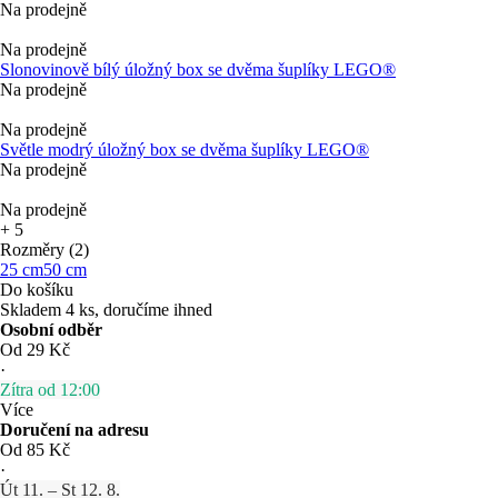
Na prodejně
Na prodejně
Slonovinově bílý úložný box se dvěma šuplíky LEGO®
Na prodejně
Na prodejně
Světle modrý úložný box se dvěma šuplíky LEGO®
Na prodejně
Na prodejně
+
5
Rozměry (2)
25 cm
50 cm
Do košíku
Skladem 4 ks, doručíme ihned
Osobní odběr
Od 29 Kč
·
Zítra od 12:00
Více
Doručení na adresu
Od 85 Kč
·
Út 11. – St 12. 8.