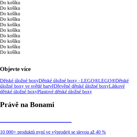
Do košíku
Do košíku
Do košíku
Do košíku
Do košíku
Do košíku
Do košíku
Do košíku
Do košíku
Do košíku
Objevte více
Dětské úložné boxy
Dětské úložné boxy · LEGO®
LEGO®
Dětské
úložné boxy ve světlé barvě
Dřevěné dětské úložné boxy
Látkové
dětské úložné boxy
Plastové dětské úložné boxy
Právě na Bonami
Summer Sale až -40 %
10 000+ produktů nyní ve výprodeji se slevou až 40 %