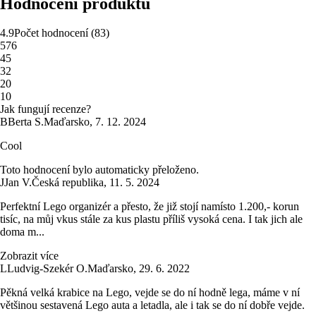
Hodnocení produktu
4.9
Počet hodnocení
(
83
)
5
76
4
5
3
2
2
0
1
0
Jak fungují recenze?
B
Berta S.
Maďarsko
,
7. 12. 2024
Cool
Toto hodnocení bylo automaticky přeloženo.
J
Jan V.
Česká republika
,
11. 5. 2024
Perfektní Lego organizér a přesto, že již stojí namísto 1.200,- korun
tisíc, na můj vkus stále za kus plastu příliš vysoká cena. I tak jich ale
doma m...
Zobrazit více
L
Ludvig-Szekér O.
Maďarsko
,
29. 6. 2022
Pěkná velká krabice na Lego, vejde se do ní hodně lega, máme v ní
většinou sestavená Lego auta a letadla, ale i tak se do ní dobře vejde.