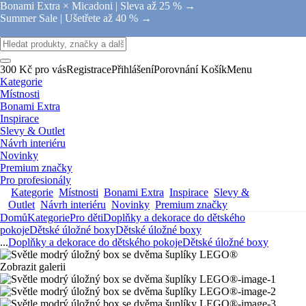
Bonami Extra × Micadoni |
Sleva až 25 % →
Summer Sale |
Ušetřete až 40 % →
300 Kč pro vás
Registrace
Přihlášení
Porovnání
Košík
Menu
Kategorie
Místnosti
Bonami Extra
Inspirace
Slevy & Outlet
Návrh interiéru
Novinky
Premium značky
Pro profesionály
Kategorie
Místnosti
Bonami Extra
Inspirace
Slevy &
Outlet
Návrh interiéru
Novinky
Premium značky
Domů
Kategorie
Pro děti
Doplňky a dekorace do dětského
pokoje
Dětské úložné boxy
Dětské úložné boxy
...
Doplňky a dekorace do dětského pokoje
Dětské úložné boxy
Zobrazit galerii