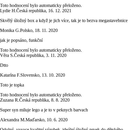
Toto hodnocení bylo automaticky přeloženo.
Lydie H.
Česká republika
,
16. 12. 2021
Skvělý úložný box a když je jich více, tak je to bezva megastavebnice
Monika G.
Polsko
,
18. 11. 2020
jak je popsáno, funkční
Toto hodnocení bylo automaticky přeloženo.
Věra S.
Česká republika
,
3. 11. 2020
Dtto
Katarína F.
Slovensko
,
13. 10. 2020
Toto je topka
Toto hodnocení bylo automaticky přeloženo.
Zuzana R.
Česká republika
,
8. 8. 2020
Super syn miluje lego a je to v peknych barvach
Alexandra M.
Maďarsko
,
10. 6. 2020
Odolný, vysoce kvalitní výrobek, ideální úložný prvek do dětského