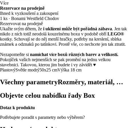
Více
Rezervace na prodejně
Ihned k vyzkoušení a zakoupení
1 ks
·
Bonami Westfield Chodov
Rezervovat na prodejně
Ukažte svým dětem, že
i uklízení může být pořádná zábava
. Jen tak
nikdo z nich totiž neodolá kouzelnému boxu v podobě obří
LEGO®
kostky. Schovají se do něj menší hračky, potřeby na kreslení, sbírka
známek a odznaků po tatínkovi. Prostě vše, co nechcete jen tak ztratit.
Nezapomeňte si
namíchat více boxů různých barev a velikostí.
Pokojíček vašich nejmenších se pak promění na jednu velkou
stavebnici. Takovou, kterou jim budete i vy závidět ♥
Plastový
Světle modrý
50x25 cm
Výška 18 cm
Všechny parametry
Rozměry, materiál, …
Objevte celou nabídku řady Box
Dotaz k produktu
Potřebujete poradit s parametry nebo výběrem?