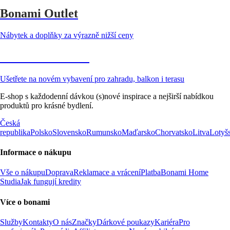
Bonami Outlet
Nábytek a doplňky za výrazně nižší ceny
Zahrada ve slevě
Ušetřete na novém vybavení pro zahradu, balkon i terasu
E-shop s každodenní dávkou (s)nové inspirace a nejširší nabídkou
produktů pro krásné bydlení.
Česká
republika
Polsko
Slovensko
Rumunsko
Maďarsko
Chorvatsko
Litva
Lotyš
Informace o nákupu
Vše o nákupu
Doprava
Reklamace a vrácení
Platba
Bonami Home
Studia
Jak fungují kredity
Více o bonami
Služby
Kontakty
O nás
Značky
Dárkové poukazy
Kariéra
Pro