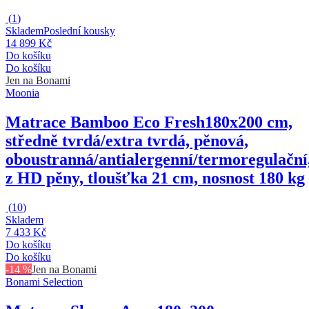
(
1
)
Skladem
Poslední kousky
14 899 Kč
Do košíku
Do košíku
Jen na Bonami
Moonia
Matrace Bamboo Eco Fresh
180x200 cm,
středně tvrdá/extra tvrdá, pěnová,
oboustranná/antialergenní/termoregulační
z HD pěny, tloušťka 21 cm, nosnost 180 kg
(
10
)
Skladem
7 433 Kč
Do košíku
Do košíku
-14 %
Jen na Bonami
Bonami Selection