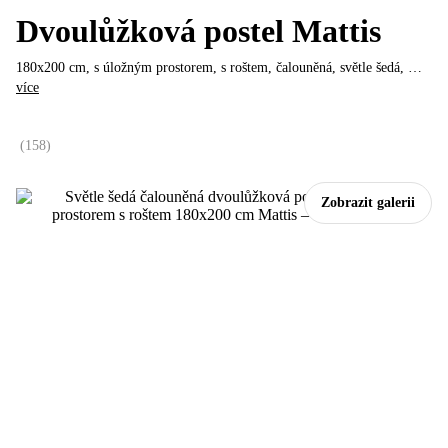
Dvoulůžková postel Mattis
180x200 cm, s úložným prostorem, s roštem, čalouněná, světle šedá
, …
více
(
158
)
Zobrazit galerii