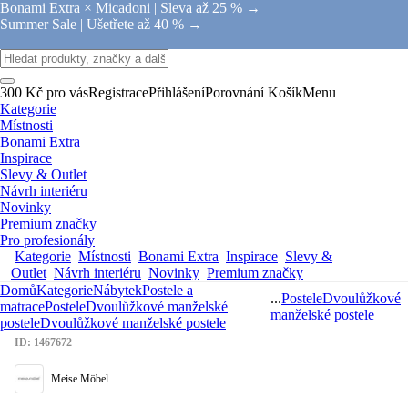
Bonami Extra × Micadoni |
Sleva až 25 % →
Summer Sale |
Ušetřete až 40 % →
300 Kč pro vás
Registrace
Přihlášení
Porovnání
Košík
Menu
Kategorie
Místnosti
Bonami Extra
Inspirace
Slevy & Outlet
Návrh interiéru
Novinky
Premium značky
Pro profesionály
Kategorie
Místnosti
Bonami Extra
Inspirace
Slevy &
Outlet
Návrh interiéru
Novinky
Premium značky
Domů
Kategorie
Nábytek
Postele a
...
Postele
Dvoulůžkové
matrace
Postele
Dvoulůžkové manželské
manželské postele
postele
Dvoulůžkové manželské postele
ID: 1467672
Meise Möbel