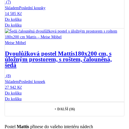
(
7
)
Skladem
Poslední kousky
14 585 Kč
Do košíku
Do košíku
Meise Möbel
Dvoulůžková postel Mattis
180x200 cm, s
úložným prostorem, s roštem, čalouněná,
šedá
(
8
)
Skladem
Poslední kousek
27 942 Kč
Do košíku
Do košíku
+
DALŠÍ (16)
Postel
Mattis
přinese do vašeho interiéru nádech