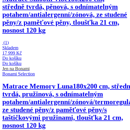
středně tvrdá, pěnová, s odnímatelným
potahem/antialergenní/zónová, ze studené
pěny/z paměťové pěny, tloušťka 21 cm,
nosnost 120 kg
(
1
)
Skladem
17 999 Kč
Do košíku
Do košíku
Jen na Bonami
Bonami Selection
Matrace Memory Luna
180x200 cm, střed
tvrdá, pružinová, s odnímatelným
potahem/antialergenní/zónová/termoregula
ze studené pěny/z paměťové pěny/s
taštičkovými pružinami, tloušťka 21 cm,
nosnost 120 kg