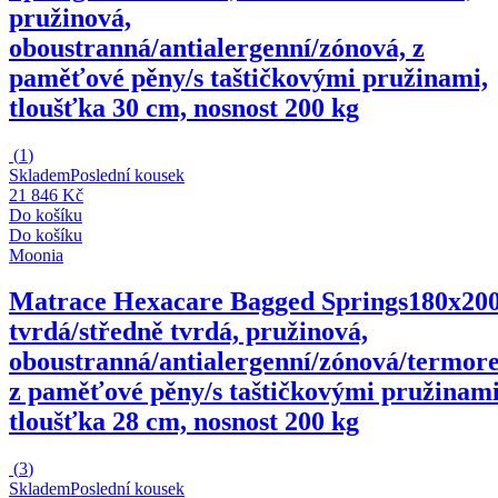
pružinová,
oboustranná/antialergenní/zónová, z
paměťové pěny/s taštičkovými pružinami,
tloušťka 30 cm, nosnost 200 kg
(
1
)
Skladem
Poslední kousek
21 846 Kč
Do košíku
Do košíku
Moonia
Matrace Hexacare Bagged Springs
180x200
tvrdá/středně tvrdá, pružinová,
oboustranná/antialergenní/zónová/termore
z paměťové pěny/s taštičkovými pružinami
tloušťka 28 cm, nosnost 200 kg
(
3
)
Skladem
Poslední kousek