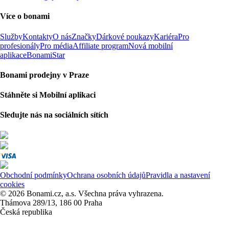
Více o bonami
Služby
Kontakty
O nás
Značky
Dárkové poukazy
Kariéra
Pro
profesionály
Pro média
Affiliate program
Nová mobilní
aplikace
BonamiStar
Bonami prodejny v Praze
Stáhněte si Mobilní aplikaci
Sledujte nás na sociálních sítích
Obchodní podmínky
Ochrana osobních údajů
Pravidla a nastavení
cookies
© 2026 Bonami.cz, a.s. Všechna práva vyhrazena.
Thámova 289/13, 186 00 Praha
Česká republika