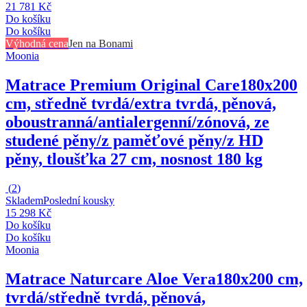
21 781 Kč
Do košíku
Do košíku
Výhodná cena
Jen na Bonami
Moonia
Matrace Premium Original Care
180x200
cm, středně tvrdá/extra tvrdá, pěnová,
oboustranná/antialergenní/zónová, ze
studené pěny/z paměťové pěny/z HD
pěny, tloušťka 27 cm, nosnost 180 kg
(
2
)
Skladem
Poslední kousky
15 298 Kč
Do košíku
Do košíku
Moonia
Matrace Naturcare Aloe Vera
180x200 cm,
tvrdá/středně tvrdá, pěnová,