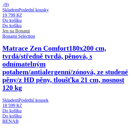
(
9
)
Skladem
Poslední kousky
19 799 Kč
Do košíku
Do košíku
Jen na Bonami
Bonami Selection
Matrace Zen Comfort
180x200 cm,
tvrdá/středně tvrdá, pěnová, s
odnímatelným
potahem/antialergenní/zónová, ze studené
pěny/z HD pěny, tloušťka 21 cm, nosnost
120 kg
Skladem
Poslední kousek
18 599 Kč
Do košíku
Do košíku
BENAB