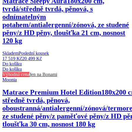
Matrace Sleepy Aura
180x200 cm,
tvrdá/středně tvrdá, pěnová, s
odnímatelným
potahem/antialergenní/zónová, ze studené
pěny/z HD pěny, tloušťka 21 cm, nosnost
120 kg
Skladem
Poslední kousek
17 519 Kč
20 499 Kč
Do košíku
Do košíku
Výhodná cena
Jen na Bonami
Moonia
Matrace Premium Hotel Edition
180x200 c
středně tvrdá, pěnová,
oboustranná/antialergenní/zónová/termore
ze studené pěny/z paměťové pěny/z HD pě
tloušťka 30 cm, nosnost 180 kg