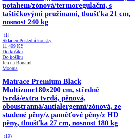
potahem/zónová/termoregulační, s
taštičkovými pružinami, tloušťka 21 cm,
nosnost 240 kg
(
1
)
Skladem
Poslední kousky
11 499 Kč
Do košíku
Do košíku
Jen na Bonami
Moonia
Matrace Premium Black
Multizone
180x200 cm, středně
tvrdá/extra tvrdá, pěnová,
oboustranná/antialergenní/zónová, ze
studené pěny/z paměťové pěny/z HD
pěny, tloušťka 27 cm, nosnost 180 kg
(
19
)