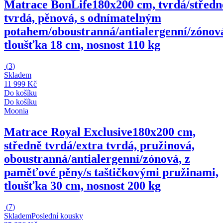
Matrace BonLife
180x200 cm, tvrdá/středn
tvrdá, pěnová, s odnímatelným
potahem/oboustranná/antialergenní/zónov
tloušťka 18 cm, nosnost 110 kg
(
3
)
Skladem
11 999 Kč
Do košíku
Do košíku
Moonia
Matrace Royal Exclusive
180x200 cm,
středně tvrdá/extra tvrdá, pružinová,
oboustranná/antialergenní/zónová, z
paměťové pěny/s taštičkovými pružinami,
tloušťka 30 cm, nosnost 200 kg
(
7
)
Skladem
Poslední kousky