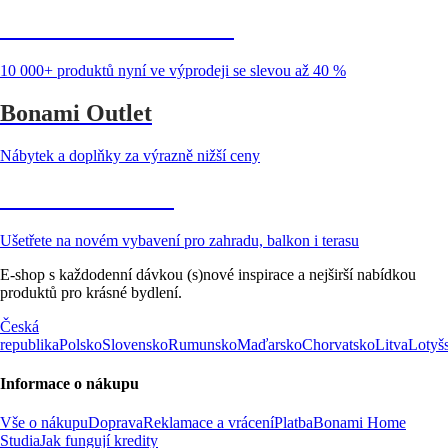
Summer Sale až -40 %
10 000+ produktů nyní ve výprodeji se slevou až 40 %
Bonami Outlet
Nábytek a doplňky za výrazně nižší ceny
Zahrada ve slevě
Ušetřete na novém vybavení pro zahradu, balkon i terasu
E-shop s každodenní dávkou (s)nové inspirace a nejširší nabídkou
produktů pro krásné bydlení.
Česká
republika
Polsko
Slovensko
Rumunsko
Maďarsko
Chorvatsko
Litva
Lotyš
Informace o nákupu
Vše o nákupu
Doprava
Reklamace a vrácení
Platba
Bonami Home
Studia
Jak fungují kredity