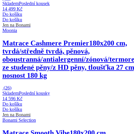
Skladem
Poslední kousek
14 499 Kč
Do košíku
Do košíku
Jen na Bonami
Moonia
Matrace Cashmere Premier
180x200 cm,
tvrdá/středně tvrdá, pěnová,
oboustranná/antialergenní/zónová/termore
ze studené pěny/z HD pěny, tloušťka 27 cm
nosnost 180 kg
(
26
)
Skladem
Poslední kousky
14 596 Kč
Do košíku
Do košíku
Jen na Bonami
Bonami Selection
Matrace Smooth Vibe
180x200 cm,