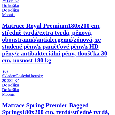
25 086 Kč
Do košíku
Do košíku
Moonia
Matrace Royal Premium
180x200 cm,
středně tvrdá/extra tvrdá, pěnová,
oboustranná/antialergenní/zónová, ze
studené pěny/z paměťové pěny/z HD
pěny/z antibakteriální pěny, tloušťka 30
cm, nosnost 180 kg
(
6
)
Skladem
Poslední kousky
20 385 Kč
Do košíku
Do košíku
Moonia
Matrace Spring Premier Bagged
Springs
180x200 cm, tvrdá/středně tvrdá,