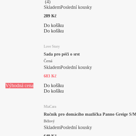
(
4
)
Skladem
Poslední kousky
289 Kč
Do košíku
Do košíku
Love Story
Sada pro péči o srst
Černá
Skladem
Poslední kousky
683 Kč
Výhodná cena
Do košíku
Do košíku
MiaCara
Ručník pro domácího mazlíčka Panno Greige S/
Béžový
Skladem
Poslední kousky