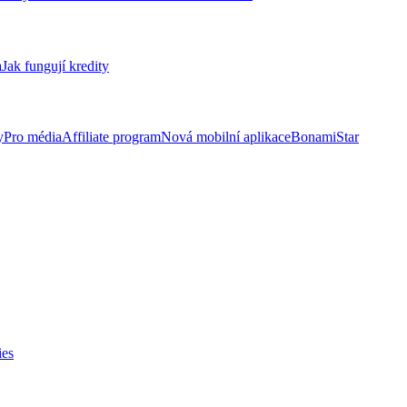
a
Jak fungují kredity
y
Pro média
Affiliate program
Nová mobilní aplikace
BonamiStar
ies