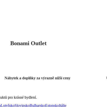
Bonami Outlet
Nábytek a doplňky za výrazně nižší ceny
uktů pro krásné bydlení.
a
Lotyšsko
Slovinsko
Bulharsko
Estonsko
Itálie