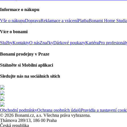
Informace o nákupu
Vše o nákupu
Doprava
Reklamace a vrácení
Platba
Bonami Home Studi
Více o bonami
Služby
Kontakty
O nás
Značky
Dárkové poukazy
Kariéra
Pro profesionál
Bonami prodejny v Praze
Stáhněte si Mobilní aplikaci
Sledujte nás na sociálních sítích
Obchodní podmínky
Ochrana osobních údajů
Pravidla a nastavení cook
© 2026 Bonami.cz, a.s. Všechna práva vyhrazena.
Thámova 289/13, 186 00 Praha
Česká republika