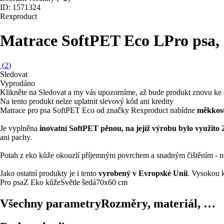
ID: 1571324
Rexproduct
Matrace SoftPET Eco L
Pro psa,
(
2
)
Sledovat
Vyprodáno
Klikněte na Sledovat a my vás upozorníme, až bude produkt znovu ke 
Na tento produkt nelze uplatnit slevový kód ani kredity
Matrace pro psa SoftPET Eco od značky Rexproduct nabídne
měkkost
Je vyplněna
inovatní SoftPET pěnou, na jejíž výrobu bylo využito 
ani pachy.
Potah z eko kůže okouzlí příjemným povrchem a snadným čištěním - nej
Jako ostatní produkty je i tento
vyrobený v Evropské Unii
. Vysokou 
Pro psa
Z Eko kůže
Světle šedá
70x60 cm
Všechny parametry
Rozměry, materiál, …