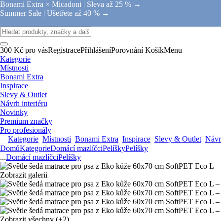
Bonami Extra × Micadoni |
Sleva až 25 % →
Summer Sale |
Ušetřete až 40 % →
300 Kč pro vás
Registrace
Přihlášení
Porovnání
Košík
Menu
Kategorie
Místnosti
Bonami Extra
Inspirace
Slevy & Outlet
Návrh interiéru
Novinky
Premium značky
Pro profesionály
Kategorie
Místnosti
Bonami Extra
Inspirace
Slevy & Outlet
Návrh
Domů
Kategorie
Domácí mazlíčci
Pelíšky
Pelíšky
...
Domácí mazlíčci
Pelíšky
Zobrazit galerii
Zobrazit všechny
(+2)