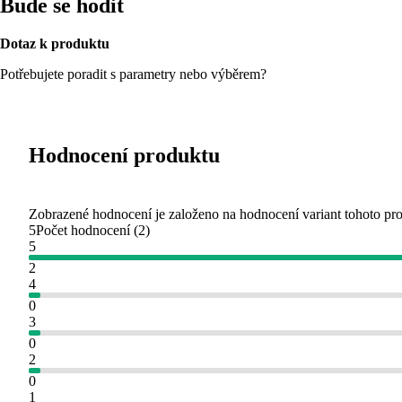
Bude se hodit
Dotaz k produktu
Potřebujete poradit s parametry nebo výběrem?
Hodnocení produktu
Zobrazené hodnocení je založeno na hodnocení variant tohoto pr
5
Počet hodnocení
(
2
)
5
2
4
0
3
0
2
0
1