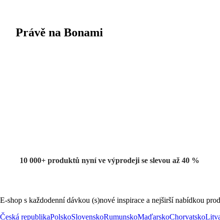
Právě na Bonami
Summer Sale
až -40 %
10 000+ produktů nyní ve výprodeji se slevou až 40 %
E-shop s každodenní dávkou (s)nové inspirace a nejširší nabídkou prod
Česká republika
Polsko
Slovensko
Rumunsko
Maďarsko
Chorvatsko
Litv