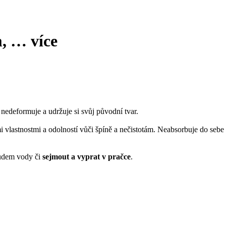
m
, …
více
 nedeformuje a udržuje si svůj původní tvar.
i vlastnostmi a odolností vůči špíně a nečistotám. Neabsorbuje do sebe
oudem vody či
sejmout a vyprat v pračce
.