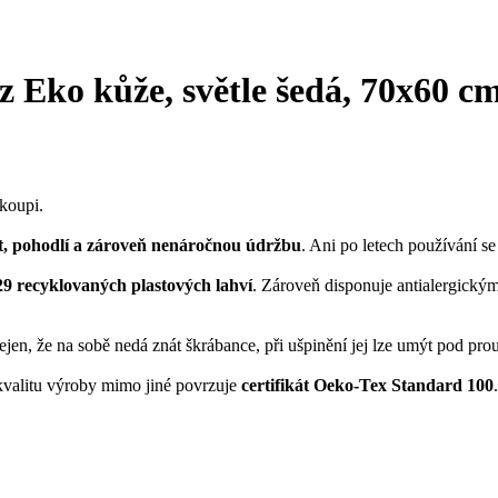
 z Eko kůže, světle šedá, 70x60 c
koupi.
, pohodlí a zároveň nenáročnou údržbu
. Ani po letech používání se
29 recyklovaných plastových lahví
. Zároveň disponuje antialergickým
en, že na sobě nedá znát škrábance, při ušpinění jej lze umýt pod pr
kvalitu výroby mimo jiné povrzuje
certifikát Oeko-Tex Standard 100
.