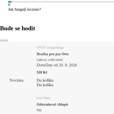
0
Jak fungují recenze?
Bude se hodit
OYOY Living Design
Hračka pro psa Otto
Látková, světle hnědá
Doručíme od 20. 8. 2026
318 Kč
Novinka
Do košíku
Do košíku
Love Story
Odstraňovač chlupů
Bílý