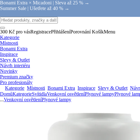
Bonami Extra × Micadoni |
Sleva až 25 % →
Summer Sale |
Ušetřete až 40 % →
300 Kč pro vás
Registrace
Přihlášení
Porovnání
Košík
Menu
Kategorie
Místnosti
Bonami Extra
Inspirace
Slevy & Outlet
Návrh interiéru
Novinky
Premium značky
Pro profesionály
Kategorie
Místnosti
Bonami Extra
Inspirace
Slevy & Outlet
Návrh
Domů
Kategorie
Svítidla
Venkovní osvětlení
Plynové lampy
Plynové lam
...
Venkovní osvětlení
Plynové lampy