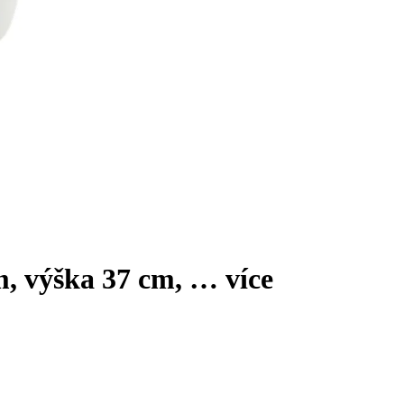
cm, výška 37 cm
, …
více