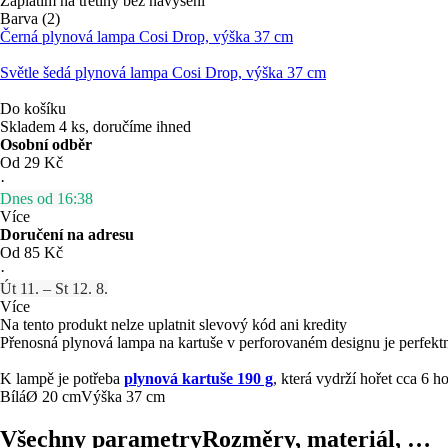
Zaplatím na třetiny bez navýšení
Barva (2)
Černá plynová lampa Cosi Drop, výška 37 cm
Světle šedá plynová lampa Cosi Drop, výška 37 cm
Do košíku
Skladem 4 ks, doručíme ihned
Osobní odběr
Od 29 Kč
·
Dnes od 16:38
Více
Doručení na adresu
Od 85 Kč
·
Út 11. – St 12. 8.
Více
Na tento produkt nelze uplatnit slevový kód ani kredity
Přenosná plynová lampa na kartuše v perforovaném designu je perfektní 
K lampě je potřeba
plynová kartuše 190 g
, která vydrží hořet cca 6 h
Bílá
Ø 20 cm
Výška 37 cm
Všechny parametry
Rozměry, materiál, …