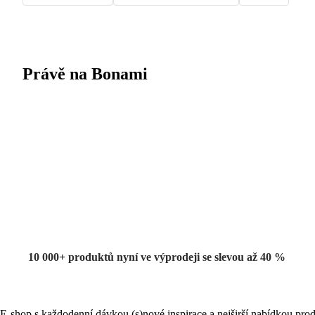
Právě na Bonami
Summer Sale
až -40 %
10 000+ produktů nyní ve výprodeji se slevou až 40 %
E-shop s každodenní dávkou (s)nové inspirace a nejširší nabídkou prod