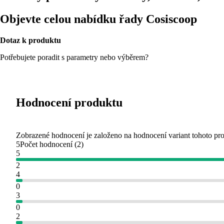
Objevte celou nabídku řady Cosiscoop
Dotaz k produktu
Potřebujete poradit s parametry nebo výběrem?
Hodnocení produktu
Zobrazené hodnocení je založeno na hodnocení variant tohoto pr
5
Počet hodnocení
(
2
)
5
2
4
0
3
0
2