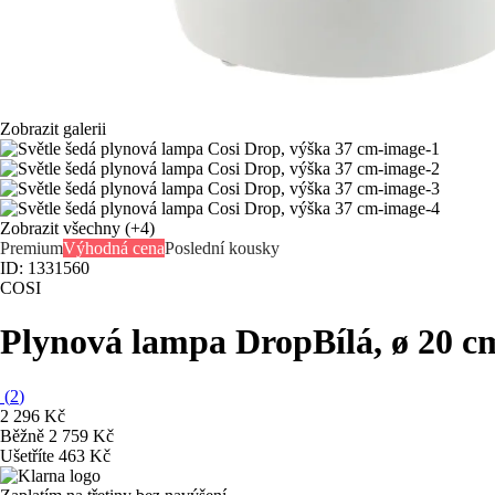
Zobrazit galerii
Zobrazit všechny
(+4)
Premium
Výhodná cena
Poslední kousky
ID: 1331560
COSI
Plynová lampa Drop
Bílá, ø 20 
(
2
)
2 296 Kč
Běžně 2 759 Kč
Ušetříte 463 Kč