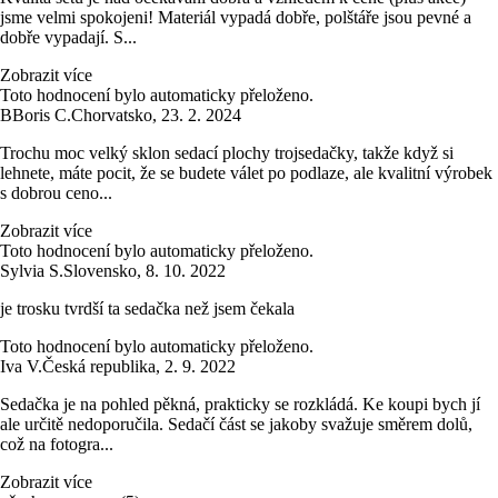
jsme velmi spokojeni! Materiál vypadá dobře, polštáře jsou pevné a
dobře vypadají. S...
Zobrazit více
Toto hodnocení bylo automaticky přeloženo.
B
Boris C.
Chorvatsko
,
23. 2. 2024
Trochu moc velký sklon sedací plochy trojsedačky, takže když si
lehnete, máte pocit, že se budete válet po podlaze, ale kvalitní výrobek
s dobrou ceno...
Zobrazit více
Toto hodnocení bylo automaticky přeloženo.
Sylvia S.
Slovensko
,
8. 10. 2022
je trosku tvrdší ta sedačka než jsem čekala
Toto hodnocení bylo automaticky přeloženo.
Iva V.
Česká republika
,
2. 9. 2022
Sedačka je na pohled pěkná, prakticky se rozkládá. Ke koupi bych jí
ale určitě nedoporučila. Sedačí část se jakoby svažuje směrem dolů,
což na fotogra...
Zobrazit více