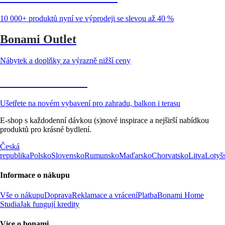
10 000+ produktů nyní ve výprodeji se slevou až 40 %
Bonami Outlet
Nábytek a doplňky za výrazně nižší ceny
Zahrada ve slevě
Ušetřete na novém vybavení pro zahradu, balkon i terasu
E-shop s každodenní dávkou (s)nové inspirace a nejširší nabídkou
produktů pro krásné bydlení.
Česká
republika
Polsko
Slovensko
Rumunsko
Maďarsko
Chorvatsko
Litva
Lotyš
Informace o nákupu
Vše o nákupu
Doprava
Reklamace a vrácení
Platba
Bonami Home
Studia
Jak fungují kredity
Více o bonami