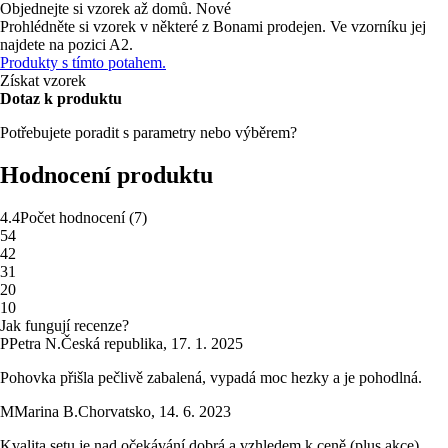
Objednejte si vzorek až domů.
Nové
Prohlédněte si vzorek v některé z Bonami prodejen.
Ve vzorníku jej
najdete na pozici A2.
Produkty s tímto potahem.
Získat vzorek
Dotaz k produktu
Potřebujete poradit s parametry nebo výběrem?
Hodnocení produktu
4.4
Počet hodnocení
(
7
)
5
4
4
2
3
1
2
0
1
0
Jak fungují recenze?
P
Petra N.
Česká republika
,
17. 1. 2025
Pohovka přišla pečlivě zabalená, vypadá moc hezky a je pohodlná.
M
Marina B.
Chorvatsko
,
14. 6. 2023
Kvalita setu je nad očekávání dobrá a vzhledem k ceně (plus akce)