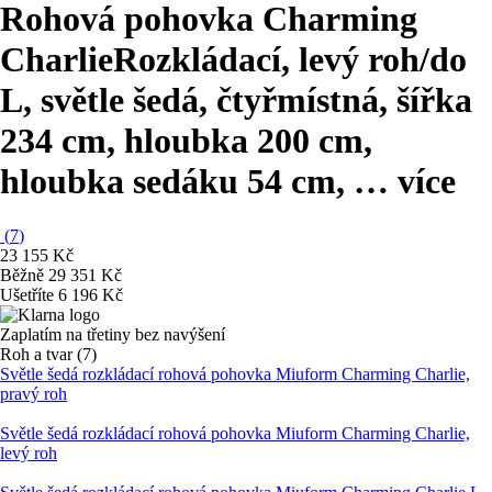
Rohová pohovka Charming
Charlie
Rozkládací, levý roh/do
L, světle šedá, čtyřmístná, šířka
234 cm, hloubka 200 cm,
hloubka sedáku 54 cm
, …
více
(
7
)
23 155 Kč
Běžně 29 351 Kč
Ušetříte 6 196 Kč
Zaplatím na třetiny bez navýšení
Roh a tvar (7)
Světle šedá rozkládací rohová pohovka Miuform Charming Charlie,
pravý roh
Světle šedá rozkládací rohová pohovka Miuform Charming Charlie,
levý roh