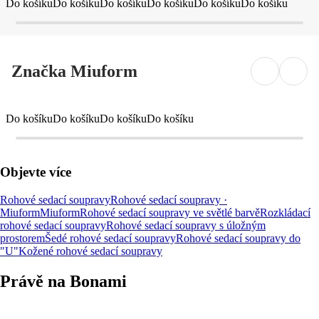
Do košíku
Do košíku
Do košíku
Do košíku
Do košíku
Do košíku
Značka Miuform
Do košíku
Do košíku
Do košíku
Do košíku
Objevte více
Rohové sedací soupravy
Rohové sedací soupravy ·
Miuform
Miuform
Rohové sedací soupravy ve světlé barvě
Rozkládací
rohové sedací soupravy
Rohové sedací soupravy s úložným
prostorem
Šedé rohové sedací soupravy
Rohové sedací soupravy do
"U"
Kožené rohové sedací soupravy
Právě na Bonami
Summer Sale až -40 %