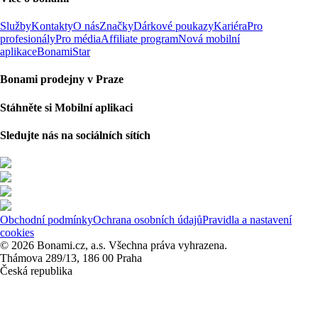
Služby
Kontakty
O nás
Značky
Dárkové poukazy
Kariéra
Pro
profesionály
Pro média
Affiliate program
Nová mobilní
aplikace
BonamiStar
Bonami prodejny v Praze
Stáhněte si Mobilní aplikaci
Sledujte nás na sociálních sítích
Obchodní podmínky
Ochrana osobních údajů
Pravidla a nastavení
cookies
© 2026 Bonami.cz, a.s. Všechna práva vyhrazena.
Thámova 289/13, 186 00 Praha
Česká republika