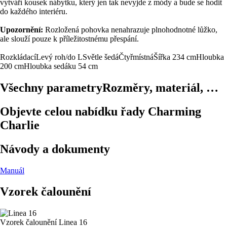
vytváří kousek nábytku, který jen tak nevyjde z módy a bude se hodit
do každého interiéru.
Upozornění:
Rozložená pohovka nenahrazuje plnohodnotné lůžko,
ale slouží pouze k příležitostnému přespání.
Rozkládací
Levý roh/do L
Světle šedá
Čtyřmístná
Šířka 234 cm
Hloubka
200 cm
Hloubka sedáku 54 cm
Všechny parametry
Rozměry, materiál, …
Objevte celou nabídku řady Charming
Charlie
Návody a dokumenty
Manuál
Vzorek čalounění
Vzorek čalounění
Linea 16