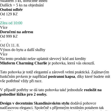
Skladem 3 ks, doručíme ihned
Dalších > 5 ks na objednání
Osobní odběr
Od 129 Kč
·
Zítra od 10:00
Více
Doručení na adresu
Od 999 Kč
·
Od Út 11. 8.
Výnos do bytu a další služby
Více
Na tento produkt nelze uplatnit slevový kód ani kredity
Miuform Charming Charlie
je pohovka, která vás okouzlí.
Tato pohovka je totiž elegantní a zároveň velmi praktická. Zajímavým
funkčním prvkem je například
postranní kapsa
, díky které budete mít
vše potřebné vždy při ruce.
V případě potřeby se dá tato pohovka také jednoduše
rozložit na
pohodlné lůžko pro 2 osoby.
Design v decentním Skandinávském stylu
dodává pohovce
nadčasovou eleganci. Společně s příjemným textilním potahem tak