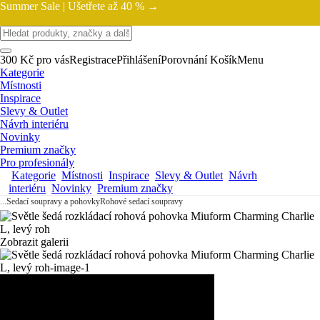
Summer Sale |
Ušetřete až 40 % →
300 Kč pro vás
Registrace
Přihlášení
Porovnání
Košík
Menu
Kategorie
Místnosti
Inspirace
Slevy & Outlet
Návrh interiéru
Novinky
Premium značky
Pro profesionály
Kategorie
Místnosti
Inspirace
Slevy & Outlet
Návrh
interiéru
Novinky
Premium značky
...
Sedací soupravy a pohovky
Rohové sedací soupravy
Zobrazit galerii