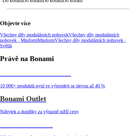
Do košíku
Do košíku
Do košíku
Do košíku
Objevte více
Všechny díly modulárních pohovek
Všechny díly modulárních
pohovek · Miuform
Miuform
Všechny díly modulárních pohovek ·
Světlá
Právě na Bonami
Summer Sale až -40 %
10 000+ produktů nyní ve výprodeji se slevou až 40 %
Bonami Outlet
Nábytek a doplňky za výrazně nižší ceny
Zahrada ve slevě