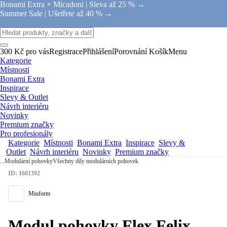
Bonami Extra × Micadoni |
Sleva až 25 % →
Summer Sale |
Ušetřete až 40 % →
300 Kč pro vás
Registrace
Přihlášení
Porovnání
Košík
Menu
Kategorie
Místnosti
Bonami Extra
Inspirace
Slevy & Outlet
Návrh interiéru
Novinky
Premium značky
Pro profesionály
Kategorie
Místnosti
Bonami Extra
Inspirace
Slevy &
Outlet
Návrh interiéru
Novinky
Premium značky
...
Modulární pohovky
Všechny díly modulárních pohovek
ID: 1681392
Miuform
Modul pohovky Flex Felix