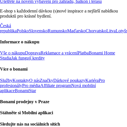
Ušetřete na novém vybavení pro zahradu, balkon i terasu
E-shop s každodenní dávkou (s)nové inspirace a nejširší nabídkou
produktů pro krásné bydlení.
Česká
republika
Polsko
Slovensko
Rumunsko
Maďarsko
Chorvatsko
Litva
Lotyš
Informace o nákupu
Vše o nákupu
Doprava
Reklamace a vrácení
Platba
Bonami Home
Studia
Jak fungují kredity
Více o bonami
Služby
Kontakty
O nás
Značky
Dárkové poukazy
Kariéra
Pro
profesionály
Pro média
Affiliate program
Nová mobilní
aplikace
BonamiStar
Bonami prodejny v Praze
Stáhněte si Mobilní aplikaci
Sledujte nás na sociálních sítích