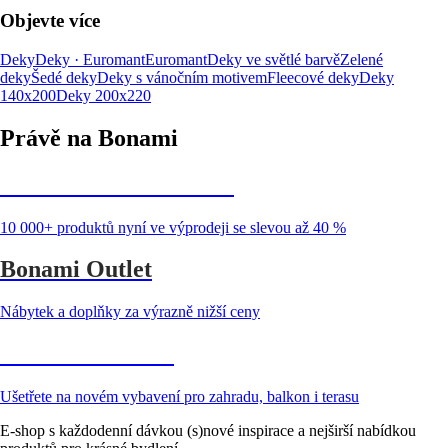
Objevte více
Deky
Deky · Euromant
Euromant
Deky ve světlé barvě
Zelené
deky
Šedé deky
Deky s vánočním motivem
Fleecové deky
Deky
140x200
Deky 200x220
Právě na Bonami
Summer Sale až -40 %
10 000+ produktů nyní ve výprodeji se slevou až 40 %
Bonami Outlet
Nábytek a doplňky za výrazně nižší ceny
Zahrada ve slevě
Ušetřete na novém vybavení pro zahradu, balkon i terasu
E-shop s každodenní dávkou (s)nové inspirace a nejširší nabídkou