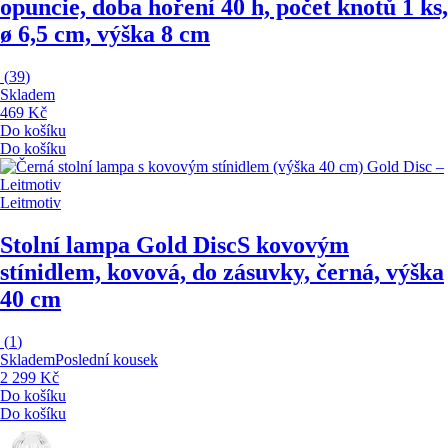
opuncie, doba hoření 40 h, počet knotů 1 ks,
ø 6,5 cm, výška 8 cm
(
39
)
Skladem
469 Kč
Do košíku
Do košíku
Leitmotiv
Stolní lampa Gold Disc
S kovovým
stínidlem, kovová, do zásuvky, černá, výška
40 cm
(
1
)
Skladem
Poslední kousek
2 299 Kč
Do košíku
Do košíku