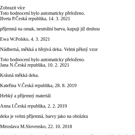
Zobrazit více
Toto hodnocení bylo automaticky přeloženo.
I
Iveta P.
Česká republika
,
14. 3. 2021
příjemná na omak, neutrální barva, kupuji již druhou
Ewa W.
Polsko
,
4. 3. 2021
Nádherná, měkká a hřejivá deka. Velmi pěkný vzor
Toto hodnocení bylo automaticky přeloženo.
Jana N.
Česká republika
,
10. 2. 2021
Krásná měkká deka.
Kateřina V.
Česká republika
,
28. 8. 2019
Hebký a příjemný materiál
Anna I.
Česká republika
,
2. 2. 2019
deka je velmi příjemná, barvy jako na obrázku
Miroslava M.
Slovensko
,
22. 10. 2018