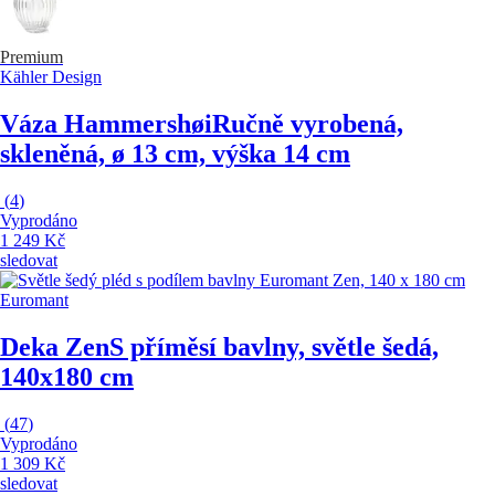
Premium
Kähler Design
Váza Hammershøi
Ručně vyrobená,
skleněná, ø 13 cm, výška 14 cm
(
4
)
Vyprodáno
1 249 Kč
sledovat
Euromant
Deka Zen
S příměsí bavlny, světle šedá,
140x180 cm
(
47
)
Vyprodáno
1 309 Kč
sledovat