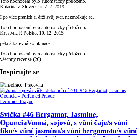
Toto hodnocení bylo automaticky přeloženo.
Katarína Z.
Slovensko
,
2. 2. 2019
I po více praních si drží svůj tvar, nezmolkuje se.
Toto hodnocení bylo automaticky přeloženo.
Krystyna R.
Polsko
,
10. 12. 2015
pěkná barevná kombinace
Toto hodnocení bylo automaticky přeloženo.
všechny recenze
(
20
)
Inspirujte se
Perfumed Prague
Svíčka #46 Bergamot, Jasmine,
Opuncia
Vonná, sojová, s vůní čaje/s vůní
fíků/s vůní jasmínu/s vůní bergamotu/s vůní