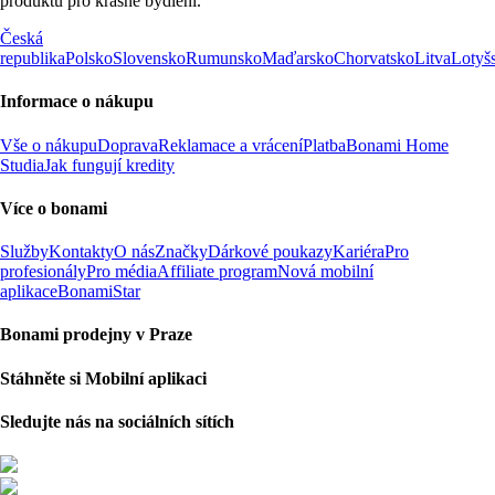
produktů pro krásné bydlení.
Česká
republika
Polsko
Slovensko
Rumunsko
Maďarsko
Chorvatsko
Litva
Lotyš
Informace o nákupu
Vše o nákupu
Doprava
Reklamace a vrácení
Platba
Bonami Home
Studia
Jak fungují kredity
Více o bonami
Služby
Kontakty
O nás
Značky
Dárkové poukazy
Kariéra
Pro
profesionály
Pro média
Affiliate program
Nová mobilní
aplikace
BonamiStar
Bonami prodejny v Praze
Stáhněte si Mobilní aplikaci
Sledujte nás na sociálních sítích