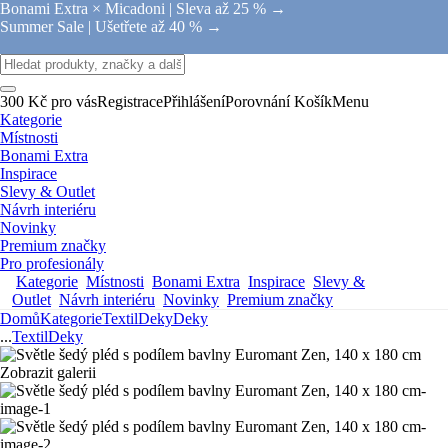
Bonami Extra × Micadoni |
Sleva až 25 % →
Summer Sale |
Ušetřete až 40 % →
300 Kč pro vás
Registrace
Přihlášení
Porovnání
Košík
Menu
Kategorie
Místnosti
Bonami Extra
Inspirace
Slevy & Outlet
Návrh interiéru
Novinky
Premium značky
Pro profesionály
Kategorie
Místnosti
Bonami Extra
Inspirace
Slevy &
Outlet
Návrh interiéru
Novinky
Premium značky
Domů
Kategorie
Textil
Deky
Deky
...
Textil
Deky
Zobrazit galerii