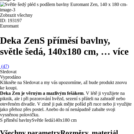
Zobrazit všechny
ID: 193197
Euromant
Deka Zen
S příměsí bavlny,
světle šedá, 140x180 cm
, …
více
(
47
)
Sledovat
Vyprodáno
Klikněte na Sledovat a my vás upozorníme, až bude produkt znovu
ke koupi.
Deka Zen je věrným a mazlivým fešákem
. V létě ji využijete na
piknik, ale i při pozorování hvězd, sezení s přáteli na zahradě nebo
otevřeném divadle. V zimě ji pak mějte pořád při ruce nebo ji využijte
jako přehoz přes postel. Anebo do ní nenápadně zabalte svoji
vysněnou polovičku.
S příměsí bavlny
Světle šedá
140x180 cm
Všechny parametry
Rozměry, materiál, …