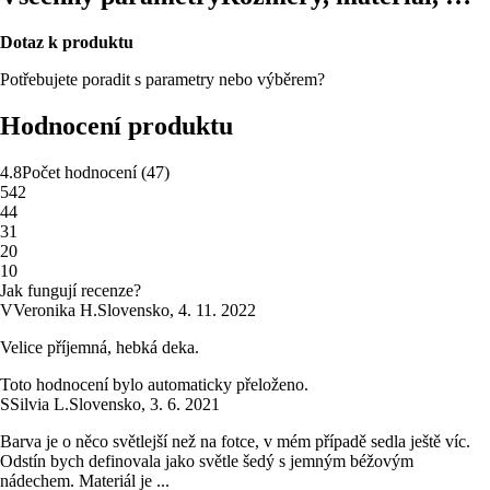
Dotaz k produktu
Potřebujete poradit s parametry nebo výběrem?
Hodnocení produktu
4.8
Počet hodnocení
(
47
)
5
42
4
4
3
1
2
0
1
0
Jak fungují recenze?
V
Veronika H.
Slovensko
,
4. 11. 2022
Velice příjemná, hebká deka.
Toto hodnocení bylo automaticky přeloženo.
S
Silvia L.
Slovensko
,
3. 6. 2021
Barva je o něco světlejší než na fotce, v mém případě sedla ještě víc.
Odstín bych definovala jako světle šedý s jemným béžovým
nádechem. Materiál je ...