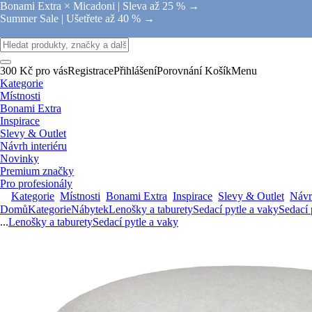
Bonami Extra × Micadoni |
Sleva až 25 % →
Summer Sale |
Ušetřete až 40 % →
300 Kč pro vás
Registrace
Přihlášení
Porovnání
Košík
Menu
Kategorie
Místnosti
Bonami Extra
Inspirace
Slevy & Outlet
Návrh interiéru
Novinky
Premium značky
Pro profesionály
Kategorie
Místnosti
Bonami Extra
Inspirace
Slevy & Outlet
Návrh
Domů
Kategorie
Nábytek
Lenošky a taburety
Sedací pytle a vaky
Sedací 
...
Lenošky a taburety
Sedací pytle a vaky