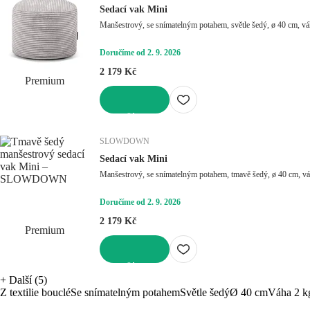
Sedací vak Mini
Manšestrový, se snímatelným potahem, světle šedý, ø 40 cm, vá
Doručíme od 2. 9. 2026
2 179 Kč
Premium
DO KOŠÍKU
SLOWDOWN
Sedací vak Mini
Manšestrový, se snímatelným potahem, tmavě šedý, ø 40 cm, vá
Doručíme od 2. 9. 2026
2 179 Kč
Premium
DO KOŠÍKU
+
Další (5)
Z textilie bouclé
Se snímatelným potahem
Světle šedý
Ø 40 cm
Váha 2 k