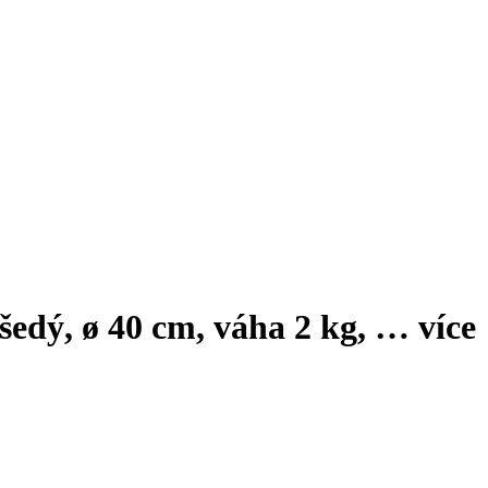
 šedý, ø 40 cm, váha 2 kg
, …
více