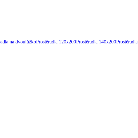
radla na dvoulůžko
Prostěradla 120x200
Prostěradla 140x200
Prostěradl