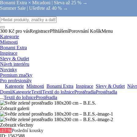
Bonami Extra × Micadoni |
Sleva až 25 % →
Summer Sale |
Ušetřete až 40 % →
300 Kč pro vás
Registrace
Přihlášení
Porovnání
Košík
Menu
Kategorie
Místnosti
Bonami Extra
Inspirace
Slevy & Outlet
Návrh interiéru
Novinky
Premium značky
Pro profesionály
Kategorie
Místnosti
Bonami Extra
Inspirace
Slevy & Outlet
Návrh
Domů
Kategorie
Textil
Textil do ložnice
Prostěradla
Prostěradla
...
Textil do ložnice
Prostěradla
Zobrazit galerii
Zobrazit všechny
-17 %
Poslední kousky
ID: 1562588