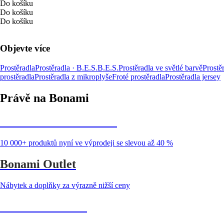
Do košíku
Do košíku
Do košíku
Objevte více
Prostěradla
Prostěradla · B.E.S.
B.E.S.
Prostěradla ve světlé barvě
Prostě
prostěradla
Prostěradla z mikroplyše
Froté prostěradla
Prostěradla jersey
Právě na Bonami
Summer Sale až -40 %
10 000+ produktů nyní ve výprodeji se slevou až 40 %
Bonami Outlet
Nábytek a doplňky za výrazně nižší ceny
Zahrada ve slevě