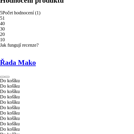
Hodnocení produktu
5
Počet hodnocení
(
1
)
5
1
4
0
3
0
2
0
1
0
Jak fungují recenze?
Řada Mako
Do košíku
Do košíku
Do košíku
Do košíku
Do košíku
Do košíku
Do košíku
Do košíku
Do košíku
Do košíku