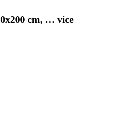
180x200 cm
, …
více