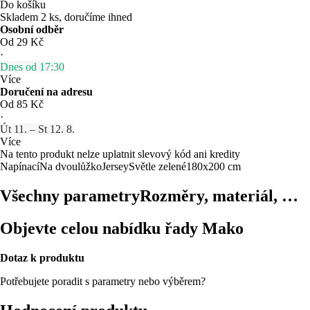
Do košíku
Skladem 2 ks, doručíme ihned
Osobní odběr
Od 29 Kč
·
Dnes od 17:30
Více
Doručení na adresu
Od 85 Kč
·
Út 11. – St 12. 8.
Více
Na tento produkt nelze uplatnit slevový kód ani kredity
Napínací
Na dvoulůžko
Jersey
Světle zelené
180x200 cm
Všechny parametry
Rozměry, materiál, …
Objevte celou nabídku řady Mako
Dotaz k produktu
Potřebujete poradit s parametry nebo výběrem?