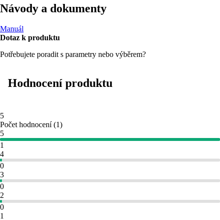
Návody a dokumenty
Manuál
Dotaz k produktu
Potřebujete poradit s parametry nebo výběrem?
Hodnocení produktu
5
Počet hodnocení
(
1
)
5
1
4
0
3
0
2
0
1