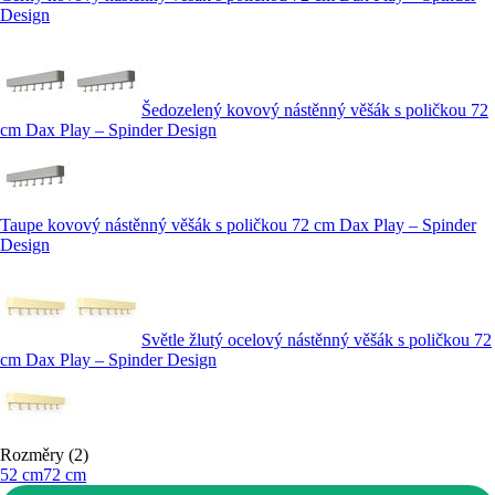
Design
Šedozelený kovový nástěnný věšák s poličkou 72
cm Dax Play – Spinder Design
Taupe kovový nástěnný věšák s poličkou 72 cm Dax Play – Spinder
Design
Světle žlutý ocelový nástěnný věšák s poličkou 72
cm Dax Play – Spinder Design
Rozměry (2)
52 cm
72 cm