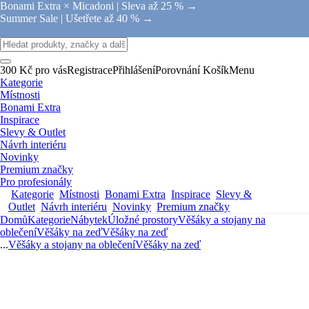
Bonami Extra × Micadoni |
Sleva až 25 % →
Summer Sale |
Ušetřete až 40 % →
300 Kč pro vás
Registrace
Přihlášení
Porovnání
Košík
Menu
Kategorie
Místnosti
Bonami Extra
Inspirace
Slevy & Outlet
Návrh interiéru
Novinky
Premium značky
Pro profesionály
Kategorie
Místnosti
Bonami Extra
Inspirace
Slevy &
Outlet
Návrh interiéru
Novinky
Premium značky
Domů
Kategorie
Nábytek
Úložné prostory
Věšáky a stojany na
oblečení
Věšáky na zeď
Věšáky na zeď
...
Věšáky a stojany na oblečení
Věšáky na zeď