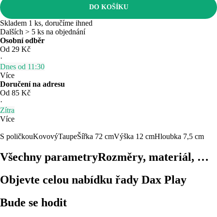
DO KOŠÍKU
Skladem 1 ks, doručíme ihned
Dalších > 5 ks na objednání
Osobní odběr
Od 29 Kč
·
Dnes od 11:30
Více
Doručení na adresu
Od 85 Kč
·
Zítra
Více
S poličkou
Kovový
Taupe
Šířka 72 cm
Výška 12 cm
Hloubka 7,5 cm
Všechny parametry
Rozměry, materiál, …
Objevte celou nabídku řady Dax Play
Bude se hodit