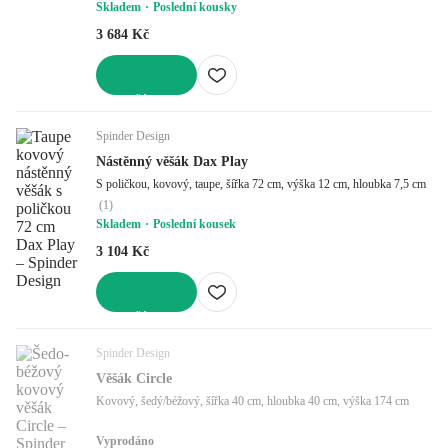
Skladem
Poslední kousky
3 684 Kč
DO KOŠÍKU
Spinder Design
Nástěnný věšák Dax Play
S poličkou, kovový, taupe, šířka 72 cm, výška 12 cm, hloubka 7,5 cm
(
1
)
Skladem
Poslední kousek
3 104 Kč
DO KOŠÍKU
Spinder Design
Věšák Circle
Kovový, šedý/béžový, šířka 40 cm, hloubka 40 cm, výška 174 cm
Vyprodáno