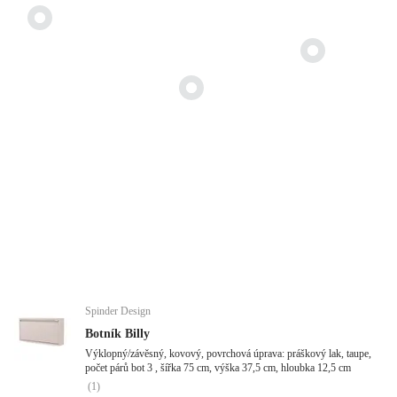
Spinder Design
Botník Billy
Výklopný/závěsný, kovový, povrchová úprava: práškový lak, taupe,
počet párů bot 3 , šířka 75 cm, výška 37,5 cm, hloubka 12,5 cm
(
1
)