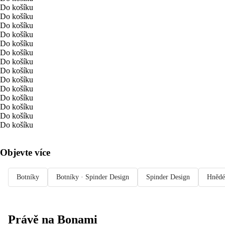
Do košíku
Do košíku
Do košíku
Do košíku
Do košíku
Do košíku
Do košíku
Do košíku
Do košíku
Do košíku
Do košíku
Do košíku
Do košíku
Do košíku
Objevte více
Botníky
Botníky · Spinder Design
Spinder Design
Hnědé
Právě na Bonami