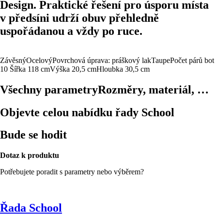
Design. Praktické řešení pro úsporu místa
v předsíni udrží obuv přehledně
uspořádanou a vždy po ruce.
Závěsný
Ocelový
Povrchová úprava: práškový lak
Taupe
Počet párů bot
10
Šířka 118 cm
Výška 20,5 cm
Hloubka 30,5 cm
Všechny parametry
Rozměry, materiál, …
Objevte celou nabídku řady School
Bude se hodit
Dotaz k produktu
Potřebujete poradit s parametry nebo výběrem?
Řada School