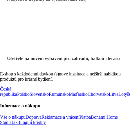
Zahrada ve slevě
Ušetřete na novém vybavení pro zahradu, balkon i terasu
E-shop s každodenní dávkou (s)nové inspirace a nejširší nabídkou
produktů pro krásné bydlení.
Česká
republika
Polsko
Slovensko
Rumunsko
Maďarsko
Chorvatsko
Litva
Lotyš
Informace o nákupu
Vše o nákupu
Doprava
Reklamace a vrácení
Platba
Bonami Home
Studia
Jak fungují kredity