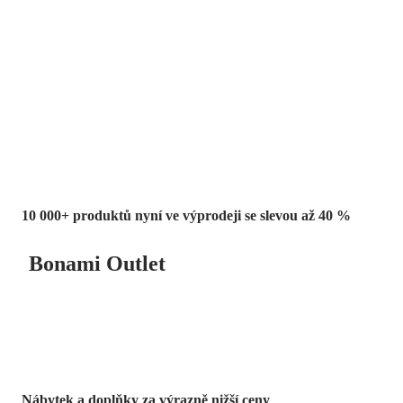
Summer Sale
až -40 %
10 000+ produktů nyní ve výprodeji se slevou až 40 %
Bonami Outlet
Nábytek a doplňky za výrazně nižší ceny