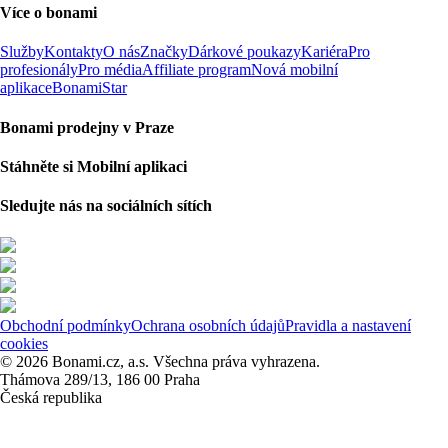
Více o bonami
Služby
Kontakty
O nás
Značky
Dárkové poukazy
Kariéra
Pro
profesionály
Pro média
Affiliate program
Nová mobilní
aplikace
BonamiStar
Bonami prodejny v Praze
Stáhněte si Mobilní aplikaci
Sledujte nás na sociálních sítích
Obchodní podmínky
Ochrana osobních údajů
Pravidla a nastavení
cookies
© 2026 Bonami.cz, a.s. Všechna práva vyhrazena.
Thámova 289/13, 186 00 Praha
Česká republika