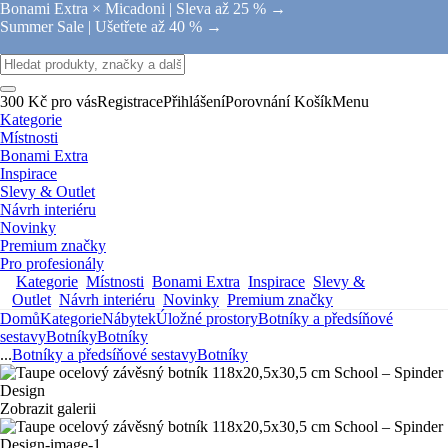
Bonami Extra × Micadoni |
Sleva až 25 % →
Summer Sale |
Ušetřete až 40 % →
300 Kč pro vás
Registrace
Přihlášení
Porovnání
Košík
Menu
Kategorie
Místnosti
Bonami Extra
Inspirace
Slevy & Outlet
Návrh interiéru
Novinky
Premium značky
Pro profesionály
Kategorie
Místnosti
Bonami Extra
Inspirace
Slevy &
Outlet
Návrh interiéru
Novinky
Premium značky
Domů
Kategorie
Nábytek
Úložné prostory
Botníky a předsíňové
sestavy
Botníky
Botníky
...
Botníky a předsíňové sestavy
Botníky
Zobrazit galerii