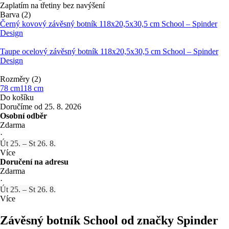
Zaplatím na třetiny bez navýšení
Barva (2)
Černý kovový závěsný botník 118x20,5x30,5 cm School – Spinder
Design
Taupe ocelový závěsný botník 118x20,5x30,5 cm School – Spinder
Design
Rozměry (2)
78 cm
118 cm
Do košíku
Doručíme od 25. 8. 2026
Osobní odběr
Zdarma
·
Út 25. – St 26. 8.
Více
Doručení na adresu
Zdarma
·
Út 25. – St 26. 8.
Více
Závěsný botník School od značky Spinder