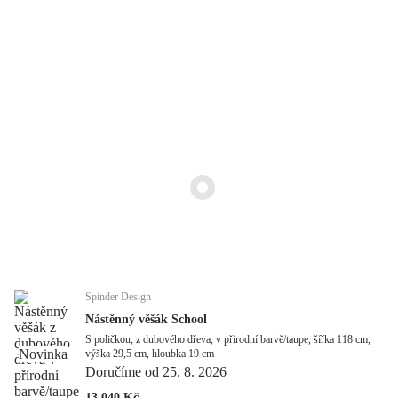
Spinder Design
Nástěnný věšák School
S poličkou, z dubového dřeva, v přírodní barvě/taupe, šířka 118 cm,
Novinka
výška 29,5 cm, hloubka 19 cm
Doručíme od 25. 8. 2026
13 040 Kč