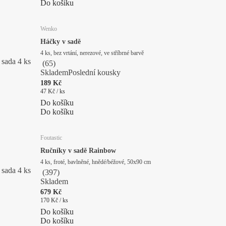
Do košíku
Wenko
Háčky v sadě
4 ks, bez vrtání, nerezové, ve stříbrné barvě
sada 4 ks
(
65
)
Skladem
Poslední kousky
189 Kč
47 Kč / ks
Do košíku
Do košíku
Foutastic
Ručníky v sadě Rainbow
4 ks, froté, bavlněné, hnědé/béžové, 50x90 cm
sada 4 ks
(
397
)
Skladem
679 Kč
170 Kč / ks
Do košíku
Do košíku