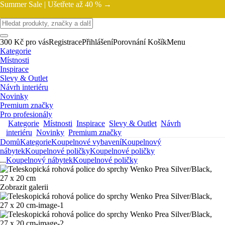
Summer Sale |
Ušetřete až 40 % →
300 Kč pro vás
Registrace
Přihlášení
Porovnání
Košík
Menu
Kategorie
Místnosti
Inspirace
Slevy & Outlet
Návrh interiéru
Novinky
Premium značky
Pro profesionály
Kategorie
Místnosti
Inspirace
Slevy & Outlet
Návrh
interiéru
Novinky
Premium značky
Domů
Kategorie
Koupelnové vybavení
Koupelnový
nábytek
Koupelnové poličky
Koupelnové poličky
...
Koupelnový nábytek
Koupelnové poličky
Zobrazit galerii