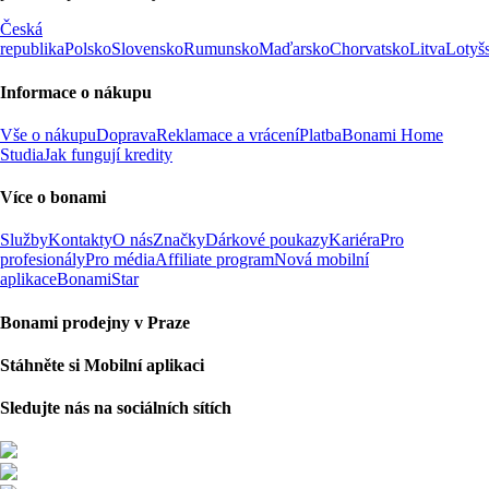
Česká
republika
Polsko
Slovensko
Rumunsko
Maďarsko
Chorvatsko
Litva
Lotyš
Informace o nákupu
Vše o nákupu
Doprava
Reklamace a vrácení
Platba
Bonami Home
Studia
Jak fungují kredity
Více o bonami
Služby
Kontakty
O nás
Značky
Dárkové poukazy
Kariéra
Pro
profesionály
Pro média
Affiliate program
Nová mobilní
aplikace
BonamiStar
Bonami prodejny v Praze
Stáhněte si Mobilní aplikaci
Sledujte nás na sociálních sítích