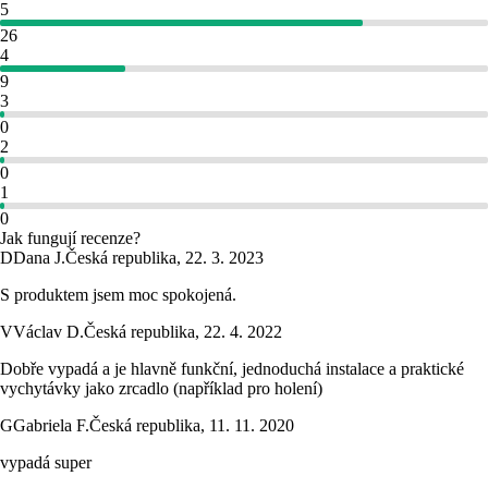
5
26
4
9
3
0
2
0
1
0
Jak fungují recenze?
D
Dana J.
Česká republika
,
22. 3. 2023
S produktem jsem moc spokojená.
V
Václav D.
Česká republika
,
22. 4. 2022
Dobře vypadá a je hlavně funkční, jednoduchá instalace a praktické
vychytávky jako zrcadlo (například pro holení)
G
Gabriela F.
Česká republika
,
11. 11. 2020
vypadá super