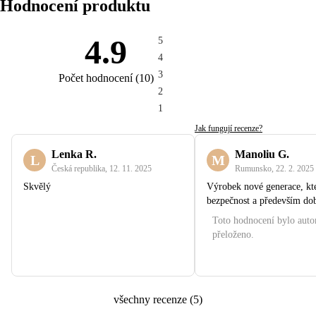
Hodnocení produktu
4.9
5
4
3
Počet hodnocení
(
10
)
2
1
Jak fungují recenze?
Lenka R.
Manoliu G.
L
M
Česká republika
,
12. 11. 2025
Rumunsko
,
22. 2. 2025
Skvělý
Výrobek nové generace, kte
bezpečnost a především do
Toto hodnocení bylo aut
přeloženo.
všechny recenze
(
5
)