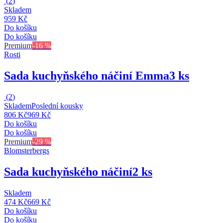
(
2
)
Skladem
959 Kč
Do košíku
Do košíku
Premium
-16 %
Rosti
Sada kuchyňského náčiní Emma
3 ks
(
2
)
Skladem
Poslední kousky
806 Kč
969 Kč
Do košíku
Do košíku
Premium
-29 %
Blomsterbergs
Sada kuchyňského náčiní
2 ks
Skladem
474 Kč
669 Kč
Do košíku
Do košíku