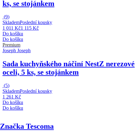
ks, se stojánkem
(
9
)
Skladem
Poslední kousky
1 011 Kč
1 115 Kč
Do košíku
Do košíku
Premium
Joseph Joseph
Sada kuchyňského náčiní Nest
Z nerezové
oceli, 5 ks, se stojánkem
(
5
)
Skladem
Poslední kousky
1 261 Kč
Do košíku
Do košíku
Značka Tescoma