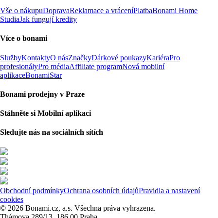
Vše o nákupu
Doprava
Reklamace a vrácení
Platba
Bonami Home
Studia
Jak fungují kredity
Více o bonami
Služby
Kontakty
O nás
Značky
Dárkové poukazy
Kariéra
Pro
profesionály
Pro média
Affiliate program
Nová mobilní
aplikace
BonamiStar
Bonami prodejny v Praze
Stáhněte si Mobilní aplikaci
Sledujte nás na sociálních sítích
Obchodní podmínky
Ochrana osobních údajů
Pravidla a nastavení
cookies
© 2026 Bonami.cz, a.s. Všechna práva vyhrazena.
Thámova 289/13, 186 00 Praha