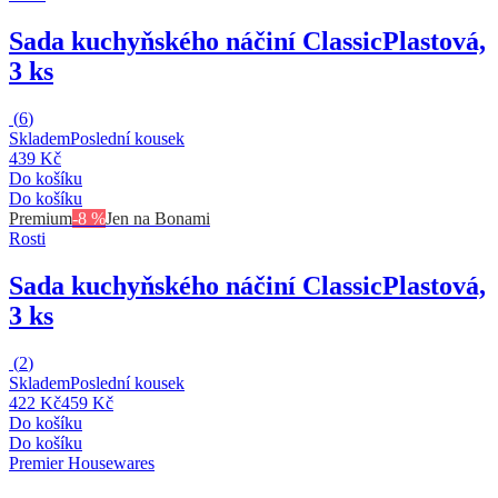
Sada kuchyňského náčiní Classic
Plastová,
3 ks
(
6
)
Skladem
Poslední kousek
439 Kč
Do košíku
Do košíku
Premium
-8 %
Jen na Bonami
Rosti
Sada kuchyňského náčiní Classic
Plastová,
3 ks
(
2
)
Skladem
Poslední kousek
422 Kč
459 Kč
Do košíku
Do košíku
Premier Housewares