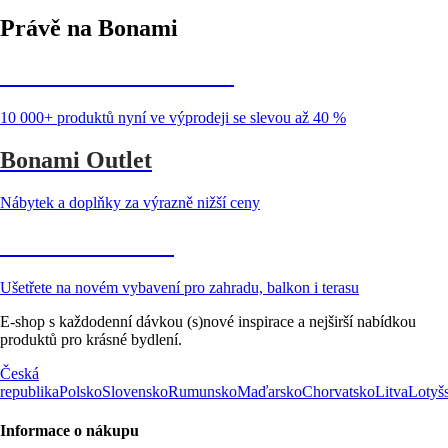
Právě na Bonami
Summer Sale až -40 %
10 000+ produktů nyní ve výprodeji se slevou až 40 %
Bonami Outlet
Nábytek a doplňky za výrazně nižší ceny
Zahrada ve slevě
Ušetřete na novém vybavení pro zahradu, balkon i terasu
E-shop s každodenní dávkou (s)nové inspirace a nejširší nabídkou
produktů pro krásné bydlení.
Česká
republika
Polsko
Slovensko
Rumunsko
Maďarsko
Chorvatsko
Litva
Lotyš
Informace o nákupu