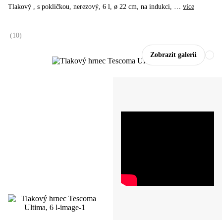
Tlakový , s pokličkou, nerezový, 6 l, ø 22 cm, na indukci
, …
více
(
10
)
Zobrazit galerii