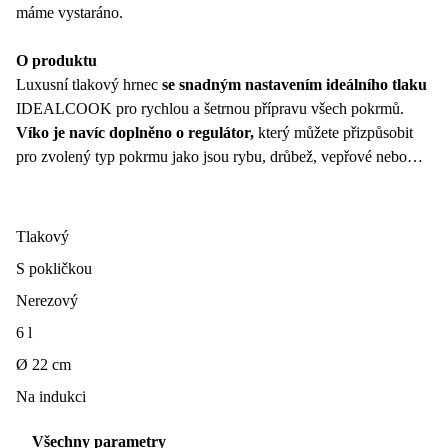
máme vystaráno.
O produktu
Luxusní tlakový hrnec
se snadným nastavením ideálního tlaku
IDEALCOOK pro rychlou a šetrnou přípravu všech pokrmů.
Víko je navíc doplněno o regulátor,
který můžete přizpůsobit
pro zvolený typ pokrmu jako jsou rybu, drůbež, vepřové nebo
hovězí maso.
Díky velkému otočnému uzávěru víka lze hrnec pohodlně
Tlakový
uzavřít i otevřít jen jednou rukou.
S pokličkou
Tlakový hrnec je vyroben z prvotřídní nerezové oceli, odolného
Nerezový
plastu a disponuje třívrstvým sendvičovým dnem.
6 l
Ø 22 cm
Je opatřen indikátorem tlaku, 4 pojistkami a ergonomickými
úchyty.
Na indukci
Třívrstvé sendvičové dno je vhodné pro všechny typy
sporáků - plynové, elektrické, sklokeramické a indukční.
Všechny parametry