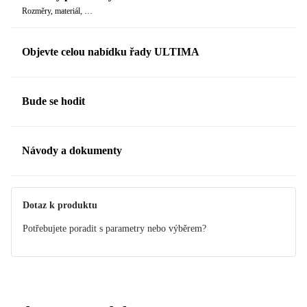
Rozměry, materiál, …
Tescoma
Tescomu máme v paměti zarytou jako synonymum pro vysokou
kvalitu oceňovanou po celém světě.
Objevte celou nabídku řady ULTIMA
Věděli jste ale, že Tescoma pochází ze Zlína?
Zde byla v roce
1992 založena. Od té doby slaví velké úspěchy a má obchodní
Bude se hodit
pobočky v sedmi evropských zemích.
Zde má i svoji vlastní
laboratoř, kde zkoumá nové materiály, tvary a funkce.
Návody a dokumenty
A právě to ji dostává na jednu z celosvětových prvních příček
výrobců kuchyňských potřeb.
Manuál
Manuál
Dotaz k produktu
Potřebujete poradit s parametry nebo výběrem?