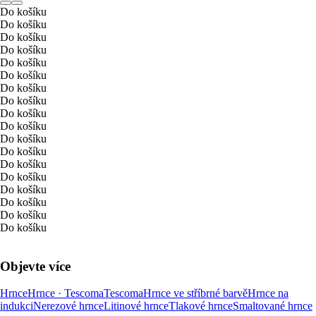
Do košíku
Do košíku
Do košíku
Do košíku
Do košíku
Do košíku
Do košíku
Do košíku
Do košíku
Do košíku
Do košíku
Do košíku
Do košíku
Do košíku
Do košíku
Do košíku
Do košíku
Do košíku
Objevte více
Hrnce
Hrnce · Tescoma
Tescoma
Hrnce ve stříbrné barvě
Hrnce na
indukci
Nerezové hrnce
Litinové hrnce
Tlakové hrnce
Smaltované hrnce