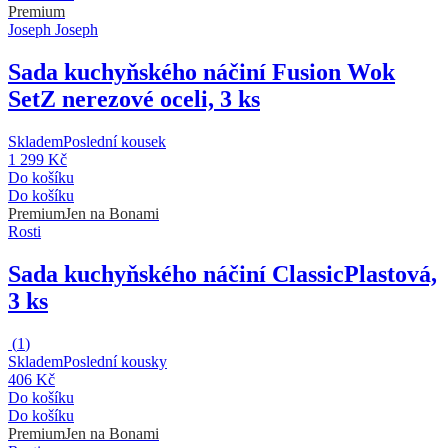
Premium
Joseph Joseph
Sada kuchyňského náčiní Fusion Wok
Set
Z nerezové oceli, 3 ks
Skladem
Poslední kousek
1 299 Kč
Do košíku
Do košíku
Premium
Jen na Bonami
Rosti
Sada kuchyňského náčiní Classic
Plastová,
3 ks
(
1
)
Skladem
Poslední kousky
406 Kč
Do košíku
Do košíku
Premium
Jen na Bonami