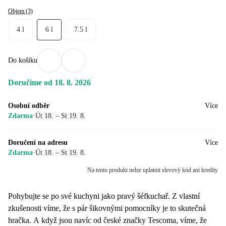
Objem (3)
4 l
6 l
7.5 l
Do košíku
Doručíme od 18. 8. 2026
Osobní odběr
Více
Zdarma
·
Út 18. – St 19. 8.
Doručení na adresu
Více
Zdarma
·
Út 18. – St 19. 8.
Na tento produkt nelze uplatnit slevový kód ani kredity
Pohybujte se po své kuchyni jako pravý šéfkuchař. Z vlastní
zkušenosti víme, že s pár šikovnými pomocníky je to skutečná
hračka. A když jsou navíc od české značky Tescoma, víme, že