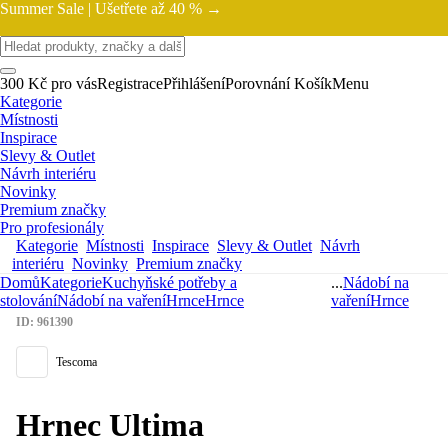
Summer Sale |
Ušetřete až 40 % →
300 Kč pro vás
Registrace
Přihlášení
Porovnání
Košík
Menu
Kategorie
Místnosti
Inspirace
Slevy & Outlet
Návrh interiéru
Novinky
Premium značky
Pro profesionály
Kategorie
Místnosti
Inspirace
Slevy & Outlet
Návrh
interiéru
Novinky
Premium značky
Domů
Kategorie
Kuchyňské potřeby a
...
Nádobí na
stolování
Nádobí na vaření
Hrnce
Hrnce
vaření
Hrnce
ID: 961390
Tescoma
Hrnec Ultima