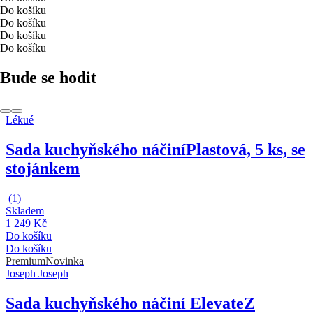
Do košíku
Do košíku
Do košíku
Do košíku
Bude se hodit
Lékué
Sada kuchyňského náčiní
Plastová, 5 ks, se
stojánkem
(
1
)
Skladem
1 249 Kč
Do košíku
Do košíku
Premium
Novinka
Joseph Joseph
Sada kuchyňského náčiní Elevate
Z