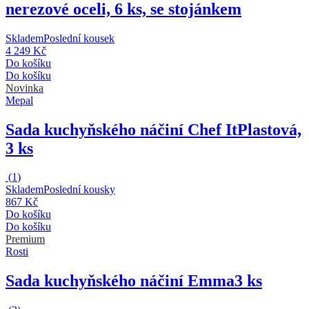
nerezové oceli, 6 ks, se stojánkem
Skladem
Poslední kousek
4 249 Kč
Do košíku
Do košíku
Novinka
Mepal
Sada kuchyňského náčiní Chef It
Plastová,
3 ks
(
1
)
Skladem
Poslední kousky
867 Kč
Do košíku
Do košíku
Premium
Rosti
Sada kuchyňského náčiní Emma
3 ks