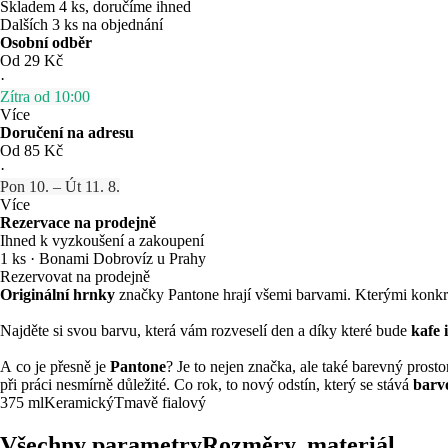
Skladem 4 ks, doručíme ihned
Dalších 3 ks na objednání
Osobní odběr
Od 29 Kč
·
Zítra od 10:00
Více
Doručení na adresu
Od 85 Kč
·
Pon 10. – Út 11. 8.
Více
Rezervace na prodejně
Ihned k vyzkoušení a zakoupení
1 ks
·
Bonami Dobrovíz u Prahy
Rezervovat na prodejně
Originální hrnky
značky Pantone hrají všemi barvami. Kterými konkré
Najděte si svou barvu, která vám rozveselí den a díky které bude
kafe 
A co je přesně je
Pantone
? Je to nejen značka, ale také barevný pros
při práci nesmírně důležité. Co rok, to nový odstín, který se stává
barv
375 ml
Keramický
Tmavě fialový
Všechny parametry
Rozměry, materiál, …