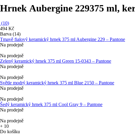
Hrnek Aubergine 229
375 ml, ke
(
10
)
494 Kč
Barva (14)
Tmavě fialový keramický hrnek 375 ml Aubergine 229 – Pantone
Na prodejně
Na prodejně
Zelený keramický hrnek 375 ml Green 15-0343 – Pantone
Na prodejně
Na prodejně
Světle modrý keramický hrnek 375 ml Blue 2150 – Pantone
Na prodejně
Na prodejně
Šedý keramický hrnek 375 ml Cool Gray 9 – Pantone
Na prodejně
Na prodejně
+
10
Do košíku