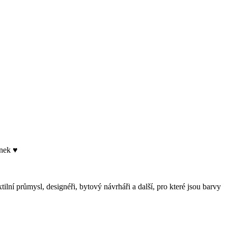
rnek ♥
xtilní průmysl, designéři, bytový návrháři a další, pro které jsou barvy