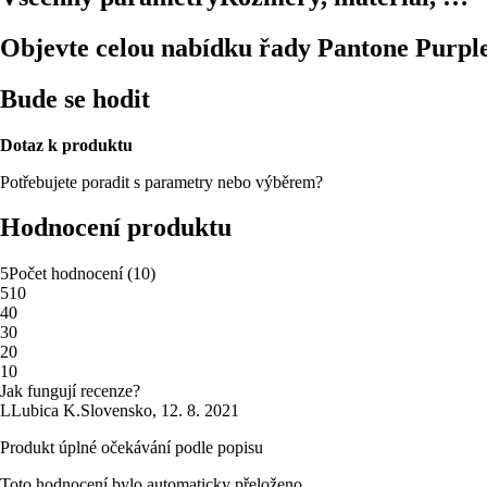
Objevte celou nabídku řady Pantone Purpl
Bude se hodit
Dotaz k produktu
Potřebujete poradit s parametry nebo výběrem?
Hodnocení produktu
5
Počet hodnocení
(
10
)
5
10
4
0
3
0
2
0
1
0
Jak fungují recenze?
L
Lubica K.
Slovensko
,
12. 8. 2021
Produkt úplné očekávání podle popisu
Toto hodnocení bylo automaticky přeloženo.