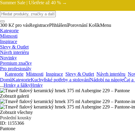
Summer Sale |
Ušetřete až 40 % →
300 Kč pro vás
Registrace
Přihlášení
Porovnání
Košík
Menu
Kategorie
Místnosti
Inspirace
Slevy & Outlet
Návrh interiéru
Novinky
Premium značky
Pro profesionály
Kategorie
Místnosti
Inspirace
Slevy & Outlet
Návrh interiéru
Nov
Domů
Kategorie
Kuchyňské potřeby a stolování
Nádobí na nápoje
Čaj a
...
Hrnky a šálky
Hrnky
Zobrazit galerii
Zobrazit všechny
Poslední kousky
ID: 1155366
Pantone