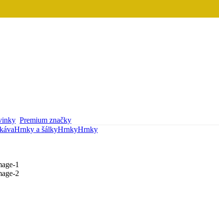
inky
Premium značky
 káva
Hrnky a šálky
Hrnky
Hrnky