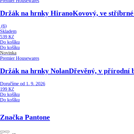
Premier Housewares
Držák na hrnky Hirano
Kovový, ve stříbrné
(
6
)
Skladem
539 Kč
Do košíku
Do košíku
Novinka
Premier Housewares
Držák na hrnky Nolan
Dřevěný, v přírodní 
Doručíme od 1. 9. 2026
199 Kč
Do košíku
Do košíku
Značka Pantone