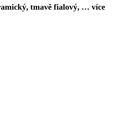
ramický, tmavě fialový
, …
více