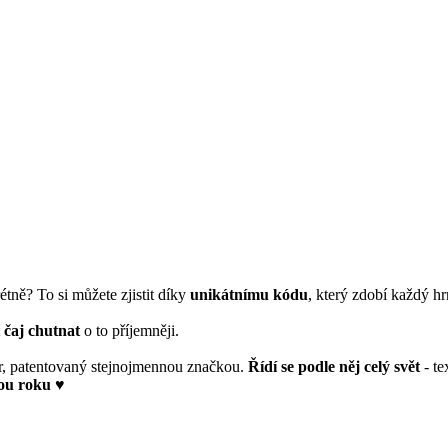
tně? To si můžete zjistit díky
unikátnímu kódu
, který zdobí každý h
i čaj chutnat
o to příjemněji.
tor, patentovaný stejnojmennou značkou.
Řídí se podle něj celý svět
- te
ou roku
♥