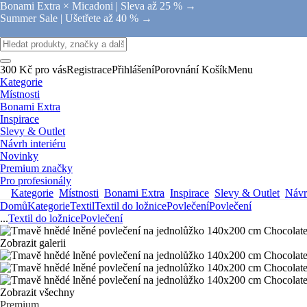
Bonami Extra × Micadoni |
Sleva až 25 % →
Summer Sale |
Ušetřete až 40 % →
300 Kč pro vás
Registrace
Přihlášení
Porovnání
Košík
Menu
Kategorie
Místnosti
Bonami Extra
Inspirace
Slevy & Outlet
Návrh interiéru
Novinky
Premium značky
Pro profesionály
Kategorie
Místnosti
Bonami Extra
Inspirace
Slevy & Outlet
Návrh
Domů
Kategorie
Textil
Textil do ložnice
Povlečení
Povlečení
...
Textil do ložnice
Povlečení
Zobrazit galerii
Zobrazit všechny
Premium