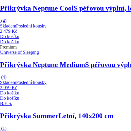
Přikrývka Neptune Cool
S péřovou výplní, 
(
4
)
Skladem
Poslední kousky
2 479 Kč
Do košíku
Do košíku
Premium
Universe of Sleeping
Přikrývka Neptune Medium
S péřovou výpl
(
4
)
Skladem
Poslední kousky
2 959 Kč
Do košíku
Do košíku
B.E.S.
Přikrývka Summer
Letní, 140x200 cm
(
1
)