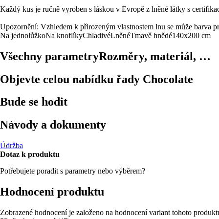
Každý kus je ručně vyroben s láskou v Evropě z lněné látky s c
Upozornění: Vzhledem k přirozeným vlastnostem lnu se může barva pro
Na jednolůžko
Na knoflíky
Chladivé
Lněné
Tmavě hnědé
140x200 cm
Všechny parametry
Rozměry, materiál, …
Objevte celou nabídku řady Chocolate
Bude se hodit
Návody a dokumenty
Údržba
Dotaz k produktu
Potřebujete poradit s parametry nebo výběrem?
Hodnocení produktu
Zobrazené hodnocení je založeno na hodnocení variant tohoto produkt