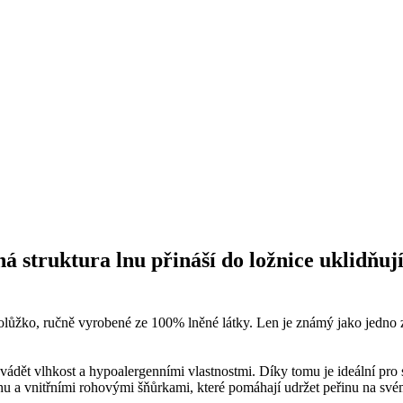
 struktura lnu přináší do ložnice uklidňují
lůžko, ručně vyrobené ze 100% lněné látky. Len je známý jako jedno z 
ádět vlhkost a hypoalergenními vlastnostmi. Díky tomu je ideální pro s
hu a vnitřními rohovými šňůrkami, které pomáhají udržet peřinu na své