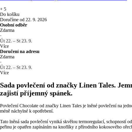
+
5
Do košíku
Doručíme od 22. 9. 2026
Osobní odběr
Zdarma
·
Út 22. – St 23. 9.
Více
Doručení na adresu
Zdarma
·
Út 22. – St 23. 9.
Více
Sada povlečení od značky Linen Tales. Jemná
zajistí příjemný spánek.
Povlečení Chocolate od značky Linen Tales je lněné povlečení na jedno
méně náchylné k opotřebení.
Tato lněná sada povlečení vyniká skvělou termoregulací, schopností odv
peřinu je opatřen zapínáním na knoflíky z přírodního kokosového ořec