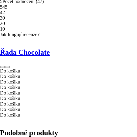
5
Počet hodnocení
(
47
)
5
45
4
2
3
0
2
0
1
0
Jak fungují recenze?
Řada Chocolate
Do košíku
Do košíku
Do košíku
Do košíku
Do košíku
Do košíku
Do košíku
Do košíku
Do košíku
Podobné produkty