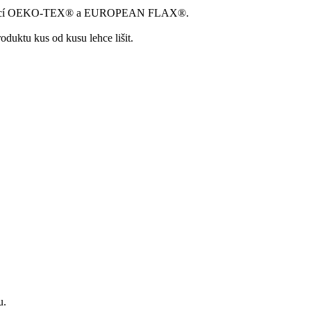
ertifikací OEKO-TEX® a EUROPEAN FLAX®.
duktu kus od kusu lehce lišit.
u.