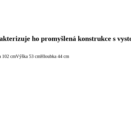
erizuje ho promyšlená konstrukce s vysto
a 102 cm
Výška 53 cm
Hloubka 44 cm