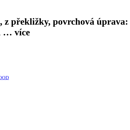
 z překližky, povrchová úprava:
, …
více
WOOOD