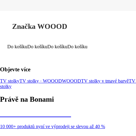
Značka WOOOD
Do košíku
Do košíku
Do košíku
Do košíku
Objevte více
TV stolky
TV stolky · WOOOD
WOOOD
TV stolky v tmavé barvě
TV 
stolky
Právě na Bonami
Summer Sale až -40 %
10 000+ produktů nyní ve výprodeji se slevou až 40 %