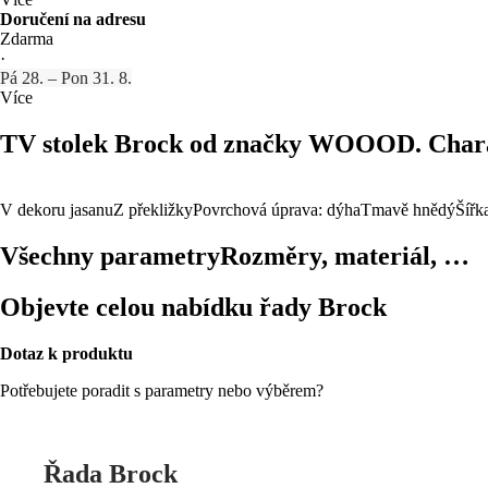
Doručení na adresu
Zdarma
·
Pá 28. – Pon 31. 8.
Více
TV stolek Brock od značky WOOOD. Charakt
V dekoru jasanu
Z překližky
Povrchová úprava: dýha
Tmavě hnědý
Šířk
Všechny parametry
Rozměry, materiál, …
Objevte celou nabídku řady Brock
Dotaz k produktu
Potřebujete poradit s parametry nebo výběrem?
Řada Brock