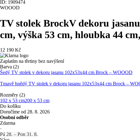
ID: 1909474
WOOOD
TV stolek Brock
V dekoru jasanu,
cm, výška 53 cm, hloubka 44 cm
12 190 Kč
Zaplatím na třetiny bez navýšení
Barva (2)
Šedý TV stolek v dekoru jasanu 102x53x44 cm Brock – WOOOD
Tmavě hnědý TV stolek v dekoru jasanu 102x53x44 cm Brock – 
Rozměry (2)
102 x 53 cm
200 x 53 cm
Do košíku
Doručíme od 28. 8. 2026
Osobní odběr
Zdarma
·
Pá 28. – Pon 31. 8.
Více