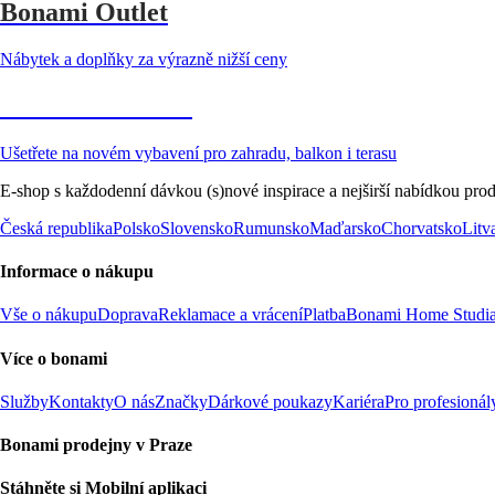
Bonami Outlet
Nábytek a doplňky za výrazně nižší ceny
Zahrada ve slevě
Ušetřete na novém vybavení pro zahradu, balkon i terasu
E-shop s každodenní dávkou (s)nové inspirace a nejširší nabídkou prod
Česká republika
Polsko
Slovensko
Rumunsko
Maďarsko
Chorvatsko
Litv
Informace o nákupu
Vše o nákupu
Doprava
Reklamace a vrácení
Platba
Bonami Home Studi
Více o bonami
Služby
Kontakty
O nás
Značky
Dárkové poukazy
Kariéra
Pro profesionál
Bonami prodejny v Praze
Stáhněte si Mobilní aplikaci