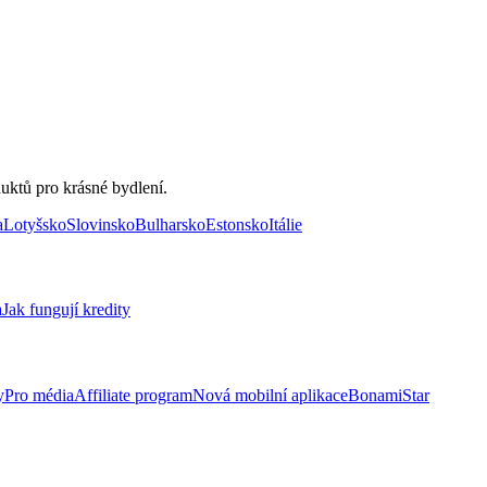
uktů pro krásné bydlení.
a
Lotyšsko
Slovinsko
Bulharsko
Estonsko
Itálie
a
Jak fungují kredity
y
Pro média
Affiliate program
Nová mobilní aplikace
BonamiStar