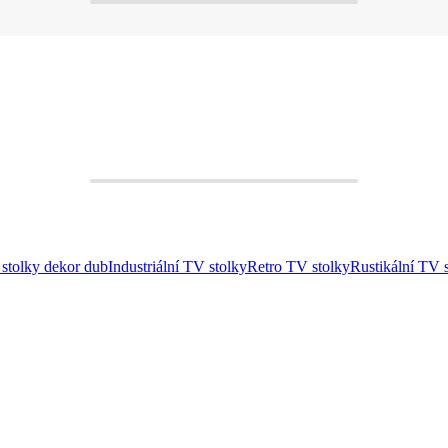
stolky dekor dub
Industriální TV stolky
Retro TV stolky
Rustikální TV 