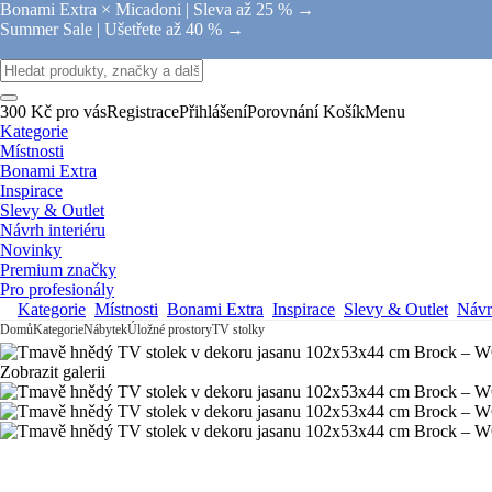
Bonami Extra × Micadoni |
Sleva až 25 % →
Summer Sale |
Ušetřete až 40 % →
300 Kč pro vás
Registrace
Přihlášení
Porovnání
Košík
Menu
Kategorie
Místnosti
Bonami Extra
Inspirace
Slevy & Outlet
Návrh interiéru
Novinky
Premium značky
Pro profesionály
Kategorie
Místnosti
Bonami Extra
Inspirace
Slevy & Outlet
Návrh
Domů
Kategorie
Nábytek
Úložné prostory
TV stolky
Zobrazit galerii