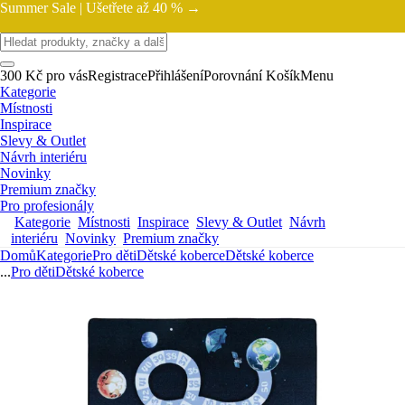
Summer Sale |
Ušetřete až 40 % →
300 Kč pro vás
Registrace
Přihlášení
Porovnání
Košík
Menu
Kategorie
Místnosti
Inspirace
Slevy & Outlet
Návrh interiéru
Novinky
Premium značky
Pro profesionály
Kategorie
Místnosti
Inspirace
Slevy & Outlet
Návrh
interiéru
Novinky
Premium značky
Domů
Kategorie
Pro děti
Dětské koberce
Dětské koberce
...
Pro děti
Dětské koberce