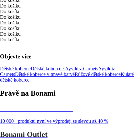
Do košíku
Do košíku
Do košíku
Do košíku
Do košíku
Do košíku
Do košíku
Do košíku
Objevte více
Dětské koberce
Dětské koberce · Ayyildiz Carpets
Ayyildiz
Carpets
Dětské koberce v tmavé barvě
Růžové dětské koberce
Kulaté
dětské koberce
Právě na Bonami
Summer Sale až -40 %
10 000+ produktů nyní ve výprodeji se slevou až 40 %
Bonami Outlet