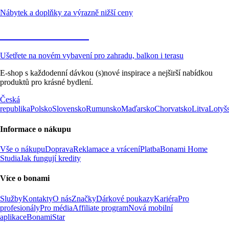
Nábytek a doplňky za výrazně nižší ceny
Zahrada ve slevě
Ušetřete na novém vybavení pro zahradu, balkon i terasu
E-shop s každodenní dávkou (s)nové inspirace a nejširší nabídkou
produktů pro krásné bydlení.
Česká
republika
Polsko
Slovensko
Rumunsko
Maďarsko
Chorvatsko
Litva
Lotyš
Informace o nákupu
Vše o nákupu
Doprava
Reklamace a vrácení
Platba
Bonami Home
Studia
Jak fungují kredity
Více o bonami
Služby
Kontakty
O nás
Značky
Dárkové poukazy
Kariéra
Pro
profesionály
Pro média
Affiliate program
Nová mobilní
aplikace
BonamiStar