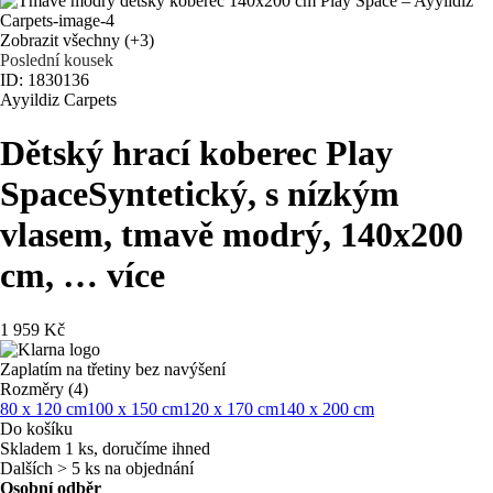
Zobrazit všechny
(+3)
Poslední kousek
ID: 1830136
Ayyildiz Carpets
Dětský hrací koberec Play
Space
Syntetický, s nízkým
vlasem, tmavě modrý, 140x200
cm
, …
více
1 959 Kč
Zaplatím na třetiny bez navýšení
Rozměry (4)
80 x 120 cm
100 x 150 cm
120 x 170 cm
140 x 200 cm
Do košíku
Skladem 1 ks, doručíme ihned
Dalších > 5 ks na objednání
Osobní odběr