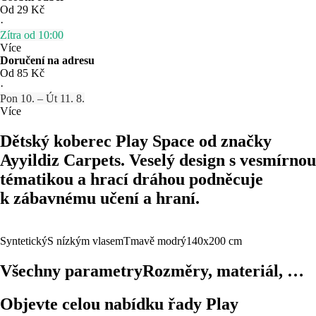
Od 29 Kč
·
Zítra od 10:00
Více
Doručení na adresu
Od 85 Kč
·
Pon 10. – Út 11. 8.
Více
Dětský koberec Play Space od značky
Ayyildiz Carpets. Veselý design s vesmírnou
tématikou a hrací dráhou podněcuje
k zábavnému učení a hraní.
Syntetický
S nízkým vlasem
Tmavě modrý
140x200 cm
Všechny parametry
Rozměry, materiál, …
Objevte celou nabídku řady Play