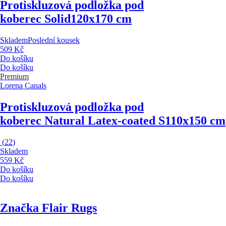
Protiskluzová podložka pod
koberec Solid
120x170 cm
Skladem
Poslední kousek
509 Kč
Do košíku
Do košíku
Premium
Lorena Canals
Protiskluzová podložka pod
koberec Natural Latex-coated S
110x150 cm
(
22
)
Skladem
559 Kč
Do košíku
Do košíku
Značka Flair Rugs