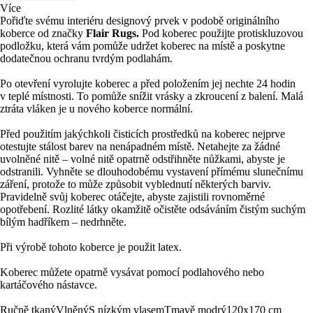
Více
Pořiďte svému interiéru designový prvek v podobě originálního
koberce od značky
Flair Rugs.
Pod koberec použijte protiskluzovou
podložku, která vám pomůže udržet koberec na místě a poskytne
dodatečnou ochranu tvrdým podlahám.
Po otevření vyrolujte koberec a před položením jej nechte 24 hodin
v teplé místnosti. To pomůže snížit vrásky a zkroucení z balení. Malá
ztráta vláken je u nového koberce normální.
Před použitím jakýchkoli čisticích prostředků na koberec nejprve
otestujte stálost barev na nenápadném místě. Netahejte za žádné
uvolněné nitě – volné nitě opatrně odstřihněte nůžkami, abyste je
odstranili. Vyhněte se dlouhodobému vystavení přímému slunečnímu
záření, protože to může způsobit vyblednutí některých barviv.
Pravidelně svůj koberec otáčejte, abyste zajistili rovnoměrné
opotřebení. Rozlité látky okamžitě očistěte odsáváním čistým suchým
bílým hadříkem – nedrhněte.
Při výrobě tohoto koberce je použit latex.
Koberec můžete opatrně vysávat pomocí podlahového nebo
kartáčového nástavce.
Ručně tkaný
Vlněný
S nízkým vlasem
Tmavě modrý
120x170 cm