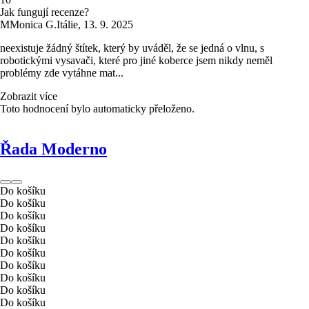
Jak fungují recenze?
M
Monica G.
Itálie
,
13. 9. 2025
neexistuje žádný štítek, který by uváděl, že se jedná o vlnu, s
robotickými vysavači, které pro jiné koberce jsem nikdy neměl
problémy zde vytáhne mat...
Zobrazit více
Toto hodnocení bylo automaticky přeloženo.
Řada Moderno
Do košíku
Do košíku
Do košíku
Do košíku
Do košíku
Do košíku
Do košíku
Do košíku
Do košíku
Do košíku