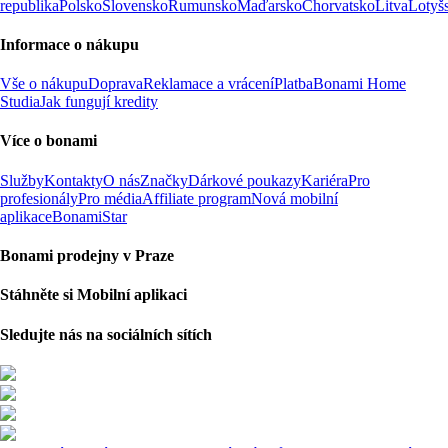
republika
Polsko
Slovensko
Rumunsko
Maďarsko
Chorvatsko
Litva
Lotyš
Informace o nákupu
Vše o nákupu
Doprava
Reklamace a vrácení
Platba
Bonami Home
Studia
Jak fungují kredity
Více o bonami
Služby
Kontakty
O nás
Značky
Dárkové poukazy
Kariéra
Pro
profesionály
Pro média
Affiliate program
Nová mobilní
aplikace
BonamiStar
Bonami prodejny v Praze
Stáhněte si Mobilní aplikaci
Sledujte nás na sociálních sítích