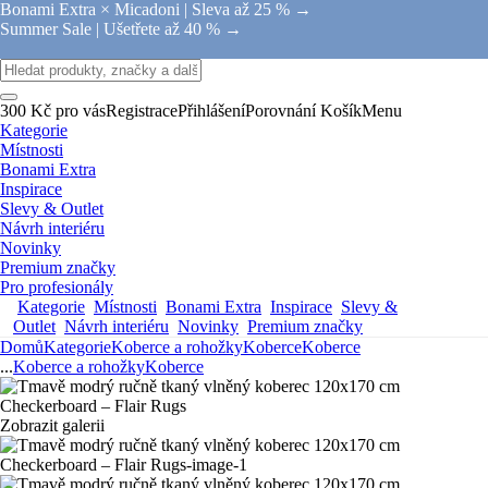
Bonami Extra × Micadoni |
Sleva až 25 % →
Summer Sale |
Ušetřete až 40 % →
300 Kč pro vás
Registrace
Přihlášení
Porovnání
Košík
Menu
Kategorie
Místnosti
Bonami Extra
Inspirace
Slevy & Outlet
Návrh interiéru
Novinky
Premium značky
Pro profesionály
Kategorie
Místnosti
Bonami Extra
Inspirace
Slevy &
Outlet
Návrh interiéru
Novinky
Premium značky
Domů
Kategorie
Koberce a rohožky
Koberce
Koberce
...
Koberce a rohožky
Koberce
Zobrazit galerii