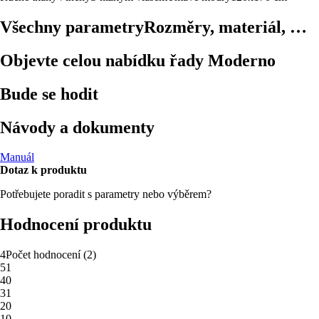
Všechny parametry
Rozměry, materiál, …
Objevte celou nabídku řady Moderno
Bude se hodit
Návody a dokumenty
Manuál
Dotaz k produktu
Potřebujete poradit s parametry nebo výběrem?
Hodnocení produktu
4
Počet hodnocení
(
2
)
5
1
4
0
3
1
2
0
1
0