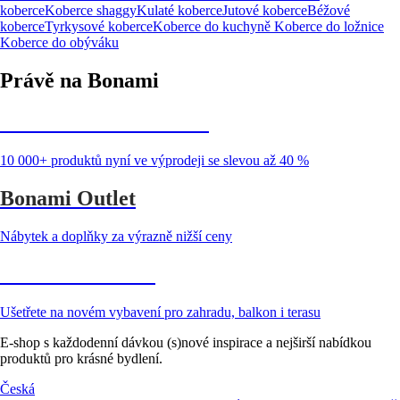
koberce
Koberce shaggy
Kulaté koberce
Jutové koberce
Béžové
koberce
Tyrkysové koberce
Koberce do kuchyně
Koberce do ložnice
Koberce do obýváku
Právě na Bonami
Summer Sale až -40 %
10 000+ produktů nyní ve výprodeji se slevou až 40 %
Bonami Outlet
Nábytek a doplňky za výrazně nižší ceny
Zahrada ve slevě
Ušetřete na novém vybavení pro zahradu, balkon i terasu
E-shop s každodenní dávkou (s)nové inspirace a nejširší nabídkou
produktů pro krásné bydlení.
Česká