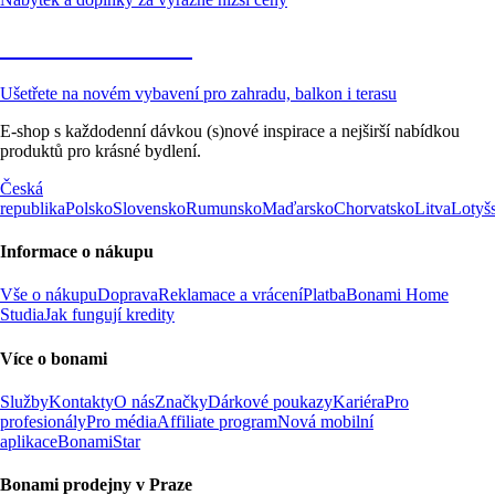
Zahrada ve slevě
Ušetřete na novém vybavení pro zahradu, balkon i terasu
E-shop s každodenní dávkou (s)nové inspirace a nejširší nabídkou
produktů pro krásné bydlení.
Česká
republika
Polsko
Slovensko
Rumunsko
Maďarsko
Chorvatsko
Litva
Lotyš
Informace o nákupu
Vše o nákupu
Doprava
Reklamace a vrácení
Platba
Bonami Home
Studia
Jak fungují kredity
Více o bonami
Služby
Kontakty
O nás
Značky
Dárkové poukazy
Kariéra
Pro
profesionály
Pro média
Affiliate program
Nová mobilní
aplikace
BonamiStar
Bonami prodejny v Praze