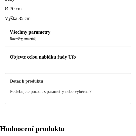
Přesný barevný odstín tohoto produktu si můžete dohledat pod
Ø 70 cm
kódem S 4502-G.
Výška 35 cm
Všechny parametry
Rozměry, materiál, …
Objevte celou nabídku řady Ufo
Dotaz k produktu
Potřebujete poradit s parametry nebo výběrem?
Hodnocení produktu