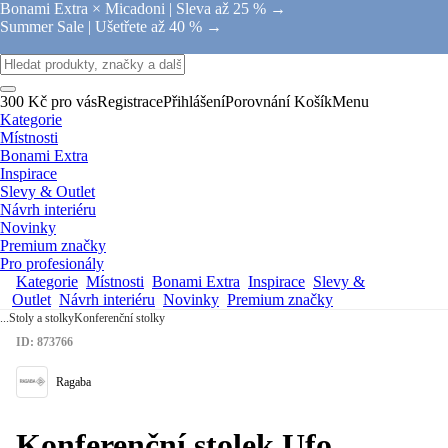
Bonami Extra × Micadoni |
Sleva až 25 % →
Summer Sale |
Ušetřete až 40 % →
300 Kč pro vás
Registrace
Přihlášení
Porovnání
Košík
Menu
Kategorie
Místnosti
Bonami Extra
Inspirace
Slevy & Outlet
Návrh interiéru
Novinky
Premium značky
Pro profesionály
Kategorie
Místnosti
Bonami Extra
Inspirace
Slevy &
Outlet
Návrh interiéru
Novinky
Premium značky
...
Stoly a stolky
Konferenční stolky
ID: 873766
Ragaba
Konferenční stolek Ufo