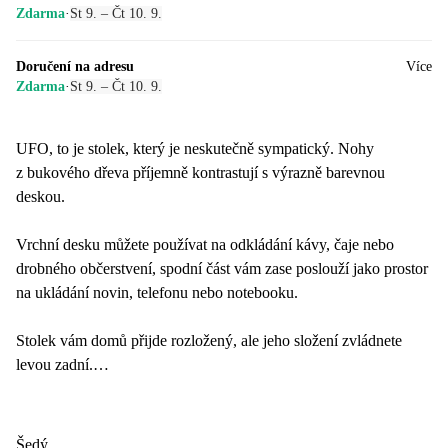
Zdarma
·
St 9. – Čt 10. 9.
Doručení na adresu
Více
Zdarma
·
St 9. – Čt 10. 9.
UFO, to je stolek, který je neskutečně sympatický. Nohy
z bukového dřeva příjemně kontrastují s výrazně barevnou
deskou.
Vrchní desku můžete používat na odkládání kávy, čaje nebo
drobného občerstvení, spodní část vám zase poslouží jako prostor
na ukládání novin, telefonu nebo notebooku.
Stolek vám domů přijde rozložený, ale jeho složení zvládnete
levou zadní.
Stolek má na výšku 35 cm a v průměru měří 70 cm.
Šedý