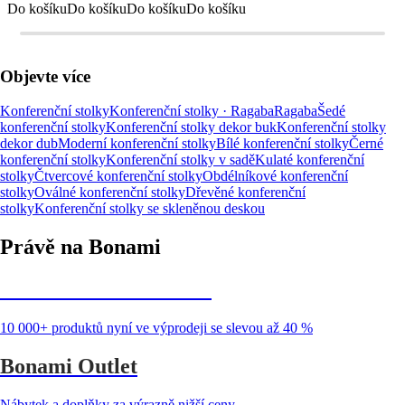
Do košíku
Do košíku
Do košíku
Do košíku
Objevte více
Konferenční stolky
Konferenční stolky · Ragaba
Ragaba
Šedé
konferenční stolky
Konferenční stolky dekor buk
Konferenční stolky
dekor dub
Moderní konferenční stolky
Bílé konferenční stolky
Černé
konferenční stolky
Konferenční stolky v sadě
Kulaté konferenční
stolky
Čtvercové konferenční stolky
Obdélníkové konferenční
stolky
Oválné konferenční stolky
Dřevěné konferenční
stolky
Konferenční stolky se skleněnou deskou
Právě na Bonami
Summer Sale až -40 %
10 000+ produktů nyní ve výprodeji se slevou až 40 %
Bonami Outlet
Nábytek a doplňky za výrazně nižší ceny