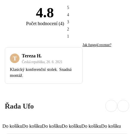
4.8
5
4
3
Počet hodnocení
(
4
)
2
1
Jak fungují recenze?
Tereza H.
T
Česká republika
,
26. 6. 2021
Klasický konferenční stolek. Snadná
montáž.
Řada Ufo
Do košíku
Do košíku
Do košíku
Do košíku
Do košíku
Do košíku