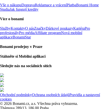
Vše o nákupu
Doprava
Reklamace a vrácení
Platba
Bonami Home
Studia
Jak fungují kredity
Více o bonami
Služby
Kontakty
O nás
Značky
Dárkové poukazy
Kariéra
Pro
profesionály
Pro média
Affiliate program
Nová mobilní
aplikace
BonamiStar
Bonami prodejny v Praze
Stáhněte si Mobilní aplikaci
Sledujte nás na sociálních sítích
Obchodní podmínky
Ochrana osobních údajů
Pravidla a nastavení
cookies
© 2026 Bonami.cz, a.s. Všechna práva vyhrazena.
Thámova 289/13, 186 00 Praha