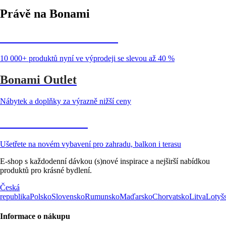
Právě na Bonami
Summer Sale až -40 %
10 000+ produktů nyní ve výprodeji se slevou až 40 %
Bonami Outlet
Nábytek a doplňky za výrazně nižší ceny
Zahrada ve slevě
Ušetřete na novém vybavení pro zahradu, balkon i terasu
E-shop s každodenní dávkou (s)nové inspirace a nejširší nabídkou
produktů pro krásné bydlení.
Česká
republika
Polsko
Slovensko
Rumunsko
Maďarsko
Chorvatsko
Litva
Lotyš
Informace o nákupu