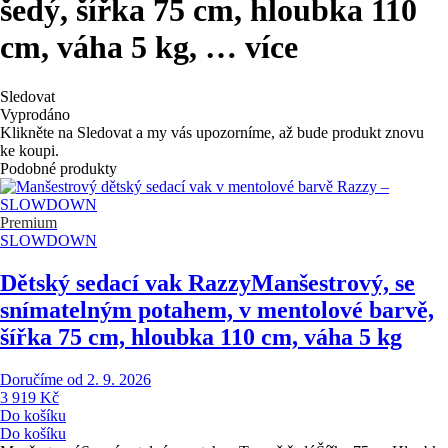
šedý, šířka 75 cm, hloubka 110
cm, váha 5 kg
, …
více
Sledovat
Vyprodáno
Klikněte na Sledovat a my vás upozorníme, až bude produkt znovu
ke koupi.
Podobné produkty
Premium
SLOWDOWN
Dětský sedací vak Razzy
Manšestrový, se
snímatelným potahem, v mentolové barvě,
šířka 75 cm, hloubka 110 cm, váha 5 kg
Doručíme od 2. 9. 2026
3 919 Kč
Do košíku
Do košíku