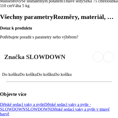
Manšestrový
Se snímatelným potahem
Tmavě šedý
Šířka 75 cm
Hloubka
110 cm
Váha 5 kg
Všechny parametry
Rozměry, materiál, …
Dotaz k produktu
Potřebujete poradit s parametry nebo výběrem?
Značka SLOWDOWN
Do košíku
Do košíku
Do košíku
Do košíku
Objevte více
Dětské sedací vaky a pytle
Dětské sedací vaky a pytle ·
SLOWDOWN
SLOWDOWN
Dětské sedací vaky a pytle v tmavé
barvě