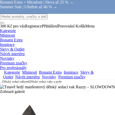
Bonami Extra × Micadoni |
Sleva až 25 % →
Summer Sale |
Ušetřete až 40 % →
300 Kč pro vás
Registrace
Přihlášení
Porovnání
Košík
Menu
Kategorie
Místnosti
Bonami Extra
Inspirace
Slevy & Outlet
Návrh interiéru
Novinky
Premium značky
Pro profesionály
Kategorie
Místnosti
Bonami Extra
Inspirace
Slevy &
Outlet
Návrh interiéru
Novinky
Premium značky
...
Dětský sedací nábytek
Dětské sedací vaky a pytle
Zobrazit galerii