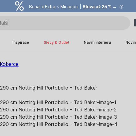
Bonami Extra × Micadoni |
Summer Sale |
Ušetřete až 40 % →
Sleva až 25 % →
Inspirace
Slevy & Outlet
Návrh interiéru
Novin
Koberce