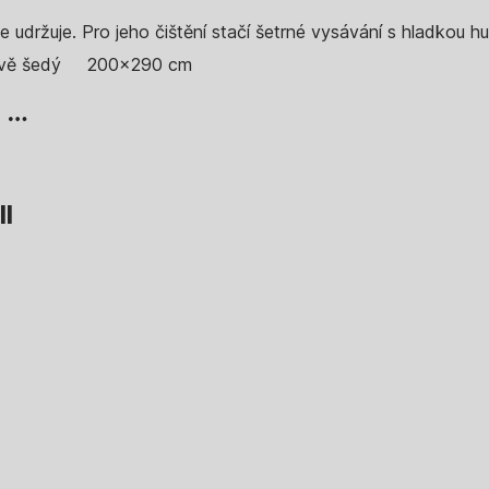
e udržuje. Pro jeho čištění stačí šetrné vysávání s hladkou h
vě šedý
200x290 cm
, …
ll