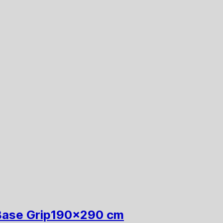
Base Grip
190x290 cm