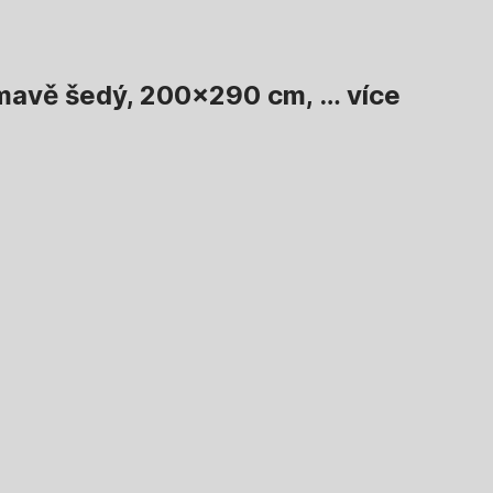
 tmavě šedý, 200x290 cm
, …
více