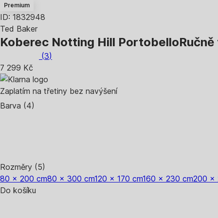
Premium
ID: 1832948
Ted Baker
Koberec Notting Hill Portobello
Ručně 
(
3
)
7 299 Kč
Zaplatím na třetiny bez navýšení
Barva (4)
Rozměry (5)
80 x 200 cm
80 x 300 cm
120 x 170 cm
160 x 230 cm
200 x
Do košíku