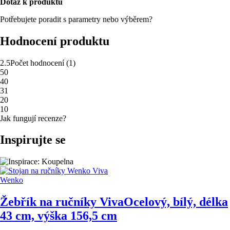
Dotaz k produktu
Potřebujete poradit s parametry nebo výběrem?
Hodnocení produktu
2.5
Počet hodnocení
(
1
)
5
0
4
0
3
1
2
0
1
0
Jak fungují recenze?
Inspirujte se
Wenko
Žebřík na ručníky Viva
Ocelový, bílý, délka
43 cm, výška 156,5 cm