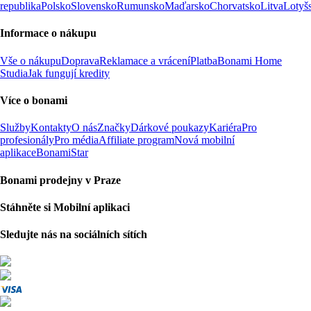
republika
Polsko
Slovensko
Rumunsko
Maďarsko
Chorvatsko
Litva
Lotyš
Informace o nákupu
Vše o nákupu
Doprava
Reklamace a vrácení
Platba
Bonami Home
Studia
Jak fungují kredity
Více o bonami
Služby
Kontakty
O nás
Značky
Dárkové poukazy
Kariéra
Pro
profesionály
Pro média
Affiliate program
Nová mobilní
aplikace
BonamiStar
Bonami prodejny v Praze
Stáhněte si Mobilní aplikaci
Sledujte nás na sociálních sítích