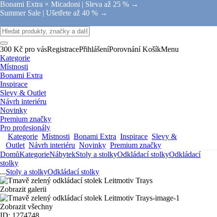
Bonami Extra × Micadoni |
Sleva až 25 % →
Summer Sale |
Ušetřete až 40 % →
300 Kč pro vás
Registrace
Přihlášení
Porovnání
Košík
Menu
Kategorie
Místnosti
Bonami Extra
Inspirace
Slevy & Outlet
Návrh interiéru
Novinky
Premium značky
Pro profesionály
Kategorie
Místnosti
Bonami Extra
Inspirace
Slevy &
Outlet
Návrh interiéru
Novinky
Premium značky
Domů
Kategorie
Nábytek
Stoly a stolky
Odkládací stolky
Odkládací
stolky
...
Stoly a stolky
Odkládací stolky
Zobrazit galerii
Zobrazit všechny
ID: 1274748