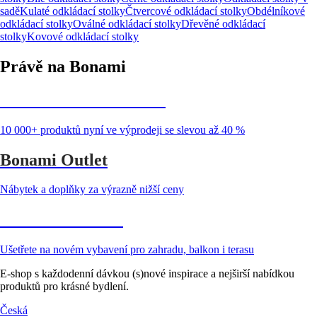
sadě
Kulaté odkládací stolky
Čtvercové odkládací stolky
Obdélníkové
odkládací stolky
Oválné odkládací stolky
Dřevěné odkládací
stolky
Kovové odkládací stolky
Právě na Bonami
Summer Sale až -40 %
10 000+ produktů nyní ve výprodeji se slevou až 40 %
Bonami Outlet
Nábytek a doplňky za výrazně nižší ceny
Zahrada ve slevě
Ušetřete na novém vybavení pro zahradu, balkon i terasu
E-shop s každodenní dávkou (s)nové inspirace a nejširší nabídkou
produktů pro krásné bydlení.
Česká