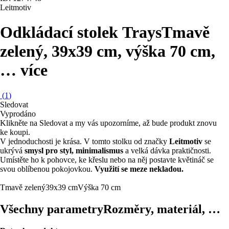
Leitmotiv
Odkládací stolek Trays
Tmavě
zelený, 39x39 cm, výška 70 cm
,
…
více
(
1
)
Sledovat
Vyprodáno
Klikněte na Sledovat a my vás upozorníme, až bude produkt znovu
ke koupi.
V jednoduchosti je krása. V tomto stolku od značky
Leitmotiv
se
ukrývá
smysl pro styl, minimalismus
a velká dávka praktičnosti.
Umístěte ho k pohovce, ke křeslu nebo na něj postavte květináč se
svou oblíbenou pokojovkou.
Využití se meze nekladou.
Tmavě zelený
39x39 cm
Výška 70 cm
Všechny parametry
Rozměry, materiál, …