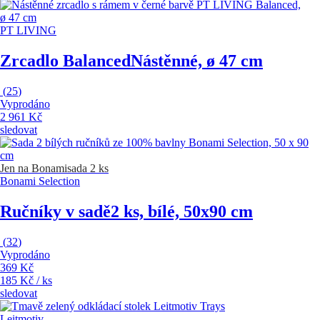
PT LIVING
Zrcadlo Balanced
Nástěnné, ø 47 cm
(
25
)
Vyprodáno
2 961 Kč
sledovat
Jen na Bonami
sada 2 ks
Bonami Selection
Ručníky v sadě
2 ks, bílé, 50x90 cm
(
32
)
Vyprodáno
369 Kč
185 Kč / ks
sledovat
Leitmotiv