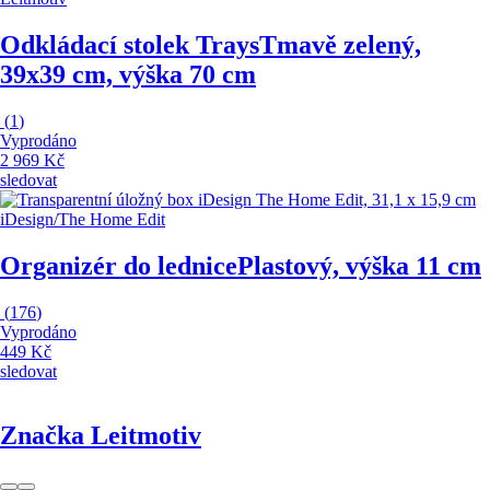
Odkládací stolek Trays
Tmavě zelený,
39x39 cm, výška 70 cm
(
1
)
Vyprodáno
2 969 Kč
sledovat
iDesign/The Home Edit
Organizér do lednice
Plastový, výška 11 cm
(
176
)
Vyprodáno
449 Kč
sledovat
Značka Leitmotiv