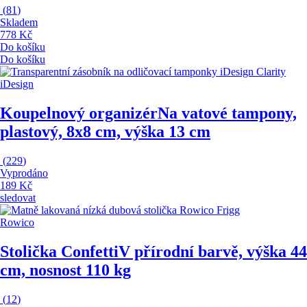
(
81
)
Skladem
778 Kč
Do košíku
Do košíku
iDesign
Koupelnový organizér
Na vatové tampony,
plastový, 8x8 cm, výška 13 cm
(
229
)
Vyprodáno
189 Kč
sledovat
Rowico
Stolička Confetti
V přírodní barvě, výška 44
cm, nosnost 110 kg
(
12
)