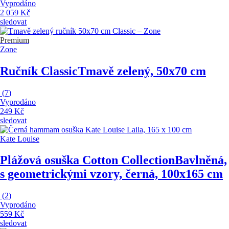
Vyprodáno
2 059 Kč
sledovat
Premium
Zone
Ručník Classic
Tmavě zelený, 50x70 cm
(
7
)
Vyprodáno
249 Kč
sledovat
Kate Louise
Plážová osuška Cotton Collection
Bavlněná,
s geometrickými vzory, černá, 100x165 cm
(
2
)
Vyprodáno
559 Kč
sledovat