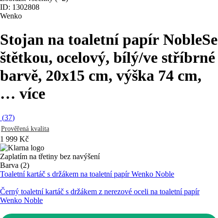
ID: 1302808
Wenko
Stojan na toaletní papír Noble
Se
štětkou, ocelový, bílý/ve stříbrné
barvě, 20x15 cm, výška 74 cm
,
…
více
(
37
)
Prověřená kvalita
1 999 Kč
Zaplatím na třetiny bez navýšení
Barva (2)
Toaletní kartáč s držákem na toaletní papír Wenko Noble
Černý toaletní kartáč s držákem z nerezové oceli na toaletní papír
Wenko Noble