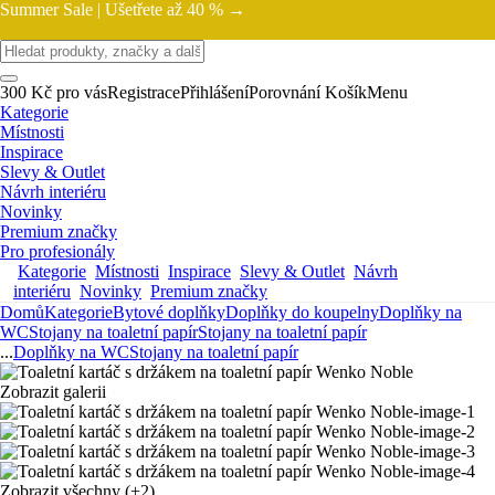
Summer Sale |
Ušetřete až 40 % →
300 Kč pro vás
Registrace
Přihlášení
Porovnání
Košík
Menu
Kategorie
Místnosti
Inspirace
Slevy & Outlet
Návrh interiéru
Novinky
Premium značky
Pro profesionály
Kategorie
Místnosti
Inspirace
Slevy & Outlet
Návrh
interiéru
Novinky
Premium značky
Domů
Kategorie
Bytové doplňky
Doplňky do koupelny
Doplňky na
WC
Stojany na toaletní papír
Stojany na toaletní papír
...
Doplňky na WC
Stojany na toaletní papír
Zobrazit galerii
Zobrazit všechny
(+2)