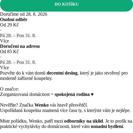
DO KOŠÍKU
Doručíme od 28. 8. 2026
Osobní odběr
Od 29 Kč
·
Pá 28. – Pon 31. 8.
Více
Doručení na adresu
Od 85 Kč
·
Pá 28. – Pon 31. 8.
Více
Pozvěte do k vám domů
decentní desing
, který je jako stvořený pro
moderně zařízené koupelny.
O značce:
Zorganizovaná domácnost =
spokojená rodina
♥
Nevěříte? Značka
Wenko
vás hravě přesvědčí.
Uspořádaná koupelna znamená více času ty, s kterými vám je nejlépe.
Mistr pořádku, Wenko, patří mezi
odborníky na úklid
. Je to profík na
praktické vychytávky do domácnosti, které vám
usnadní bydlení
.