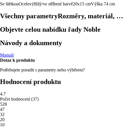
Se štětkou
Ocelový
Bílý/ve stříbrné barvě
20x15 cm
Výška 74 cm
Všechny parametry
Rozměry, materiál, …
Objevte celou nabídku řady Noble
Návody a dokumenty
Manuál
Dotaz k produktu
Potřebujete poradit s parametry nebo výběrem?
Hodnocení produktu
4.7
Počet hodnocení
(
37
)
5
28
4
7
3
2
2
0
1
0