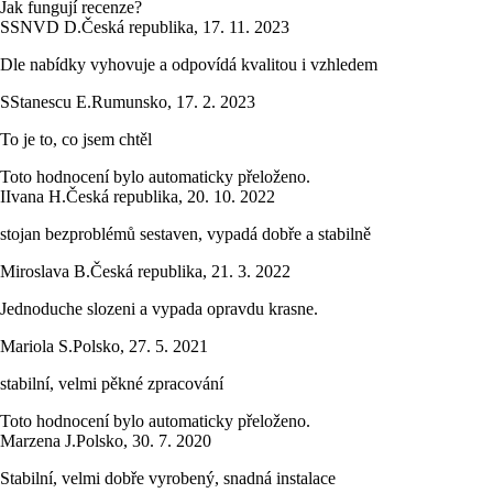
Jak fungují recenze?
S
SNVD D.
Česká republika
,
17. 11. 2023
Dle nabídky vyhovuje a odpovídá kvalitou i vzhledem
S
Stanescu E.
Rumunsko
,
17. 2. 2023
To je to, co jsem chtěl
Toto hodnocení bylo automaticky přeloženo.
I
Ivana H.
Česká republika
,
20. 10. 2022
stojan bezproblémů sestaven, vypadá dobře a stabilně
Miroslava B.
Česká republika
,
21. 3. 2022
Jednoduche slozeni a vypada opravdu krasne.
Mariola S.
Polsko
,
27. 5. 2021
stabilní, velmi pěkné zpracování
Toto hodnocení bylo automaticky přeloženo.
Marzena J.
Polsko
,
30. 7. 2020
Stabilní, velmi dobře vyrobený, snadná instalace