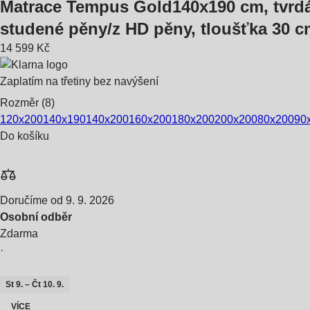
Matrace Tempus Gold
140x190 cm, tvrd
studené pěny/z HD pěny, tloušťka 30 c
14 599 Kč
Zaplatím na třetiny bez navýšení
Rozměr (8)
120x200
140x190
140x200
160x200
180x200
200x200
80x200
90
Do košíku
Doručíme od 9. 9. 2026
Osobní odběr
Zdarma
·
St 9. – Čt 10. 9.
VÍCE