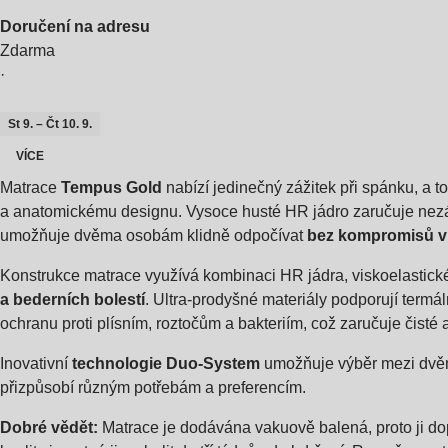
Doručení na adresu
Zdarma
·
St 9. – Čt 10. 9.
VÍCE
Matrace
Tempus Gold
nabízí jedinečný zážitek při spánku, a t
a anatomickému designu. Vysoce husté HR jádro zaručuje nezávi
umožňuje dvěma osobám klidně odpočívat
bez kompromisů v 
Konstrukce matrace využívá kombinaci HR jádra, viskoelastické 
a bederních bolestí
. Ultra-prodyšné materiály podporují termál
ochranu proti plísním, roztočům a bakteriím, což zaručuje čisté 
Inovativní
technologie Duo-System
umožňuje výběr mezi dvěma 
přizpůsobí různým potřebám a preferencím.
Dobré vědět:
Matrace je dodávána vakuově balená, proto ji do