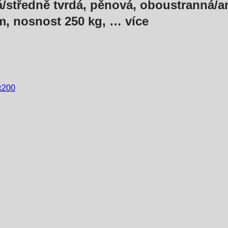
á/středně tvrdá, pěnová, oboustranná/a
m, nosnost 250 kg
, …
více
x200