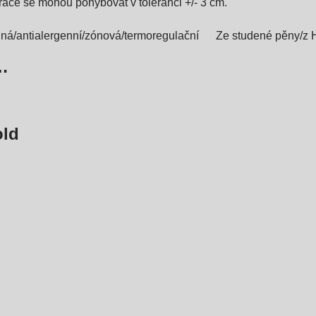
atrace se mohou pohybovat v toleranci +/- 3 cm.
ná/antialergenní/zónová/termoregulační
Ze studené pěny/z
…
old