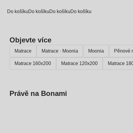
Do košíku
Do košíku
Do košíku
Do košíku
Objevte více
Matrace
Matrace · Moonia
Moonia
Pěnové 
Matrace 160x200
Matrace 120x200
Matrace 18
Právě na Bonami
Summer Sale
až -40 %