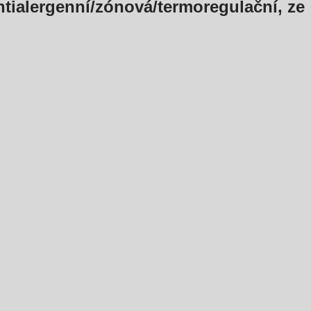
ntialergenní/zónová/termoregulační, ze