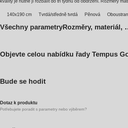
kvality je nutné ji rozbalit do tří týdnů od obdržení. Rozměry m
140x190 cm
Tvrdá/středně tvrdá
Pěnová
Oboustran
Všechny parametry
Rozměry, materiál, 
Objevte celou nabídku řady Tempus G
Bude se hodit
Dotaz k produktu
Potřebujete poradit s parametry nebo výběrem?