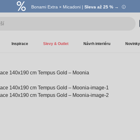
Bonami Extra × Micadoni |
Summer Sale |
Ušetřete až 40 % →
Sleva až 25 % →
Inspirace
Slevy & Outlet
Návrh interiéru
Novinky