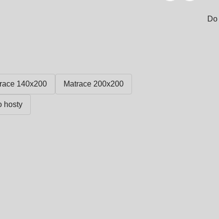
Do 
race 140x200
Matrace 200x200
o hosty
Zahrada ve slevě