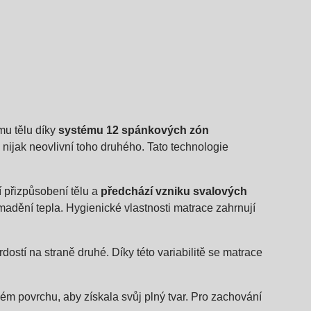
mu tělu díky
systému 12 spánkových zón
ijak neovlivní toho druhého. Tato technologie
í přizpůsobení tělu a
předchází vzniku svalových
omadění tepla. Hygienické vlastnosti matrace zahrnují
dostí na straně druhé. Díky této variabilitě se matrace
m povrchu, aby získala svůj plný tvar. Pro zachování