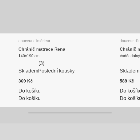
douceur d'intérieur
douceur d'in
Chránič matrace Rena
Chránič 
140x190 cm
Voděodolný
(
3
)
Skladem
Poslední kousky
Skladem
369 Kč
589 Kč
Do košíku
Do košík
Do košíku
Do košík