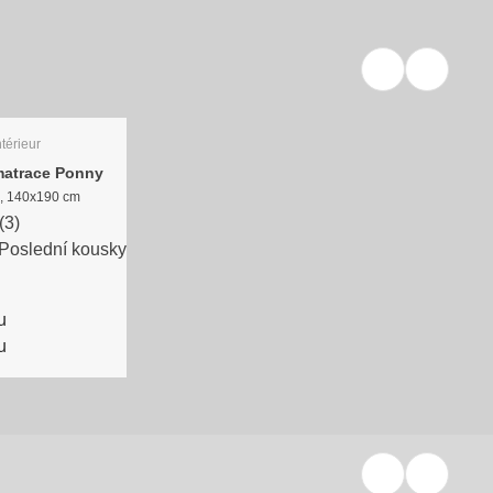
térieur
matrace Ponny
, 140x190 cm
(
3
)
Poslední kousky
u
u