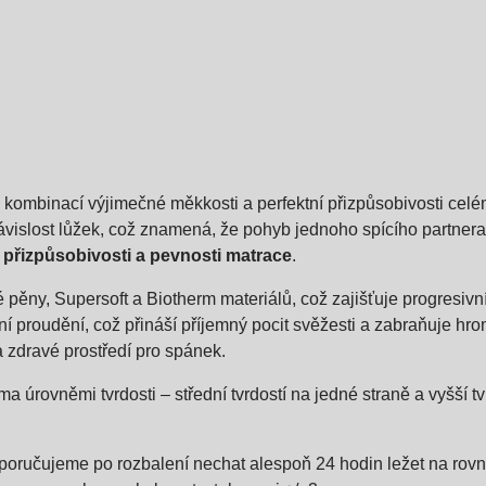
o kombinací výjimečné měkkosti a perfektní přizpůsobivosti celé
slost lůžek, což znamená, že pohyb jednoho spícího partnera n
přizpůsobivosti a pevnosti matrace
.
pěny, Supersoft a Biotherm materiálů, což zajišťuje progresivn
ní proudění, což přináší příjemný pocit svěžesti a zabraňuje hr
a zdravé prostředí pro spánek.
úrovněmi tvrdosti – střední tvrdostí na jedné straně a vyšší tvr
poručujeme po rozbalení nechat alespoň 24 hodin ležet na rovné