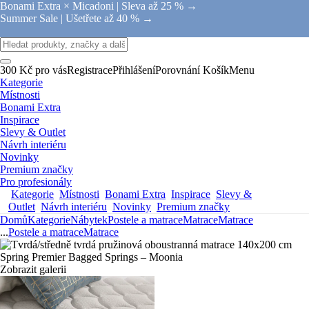
Bonami Extra × Micadoni |
Sleva až 25 % →
Summer Sale |
Ušetřete až 40 % →
300 Kč pro vás
Registrace
Přihlášení
Porovnání
Košík
Menu
Kategorie
Místnosti
Bonami Extra
Inspirace
Slevy & Outlet
Návrh interiéru
Novinky
Premium značky
Pro profesionály
Kategorie
Místnosti
Bonami Extra
Inspirace
Slevy &
Outlet
Návrh interiéru
Novinky
Premium značky
Domů
Kategorie
Nábytek
Postele a matrace
Matrace
Matrace
...
Postele a matrace
Matrace
Zobrazit galerii