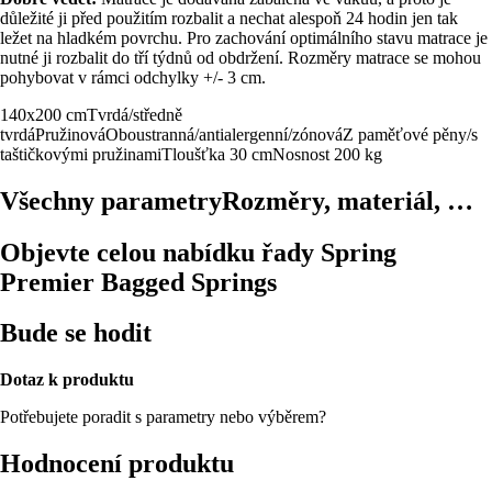
důležité ji před použitím rozbalit a nechat alespoň 24 hodin jen tak
ležet na hladkém povrchu. Pro zachování optimálního stavu matrace je
nutné ji rozbalit do tří týdnů od obdržení. Rozměry matrace se mohou
pohybovat v rámci odchylky +/- 3 cm.
140x200 cm
Tvrdá/středně
tvrdá
Pružinová
Oboustranná/antialergenní/zónová
Z paměťové pěny/s
taštičkovými pružinami
Tloušťka 30 cm
Nosnost 200 kg
Všechny parametry
Rozměry, materiál, …
Objevte celou nabídku řady Spring
Premier Bagged Springs
Bude se hodit
Dotaz k produktu
Potřebujete poradit s parametry nebo výběrem?
Hodnocení produktu