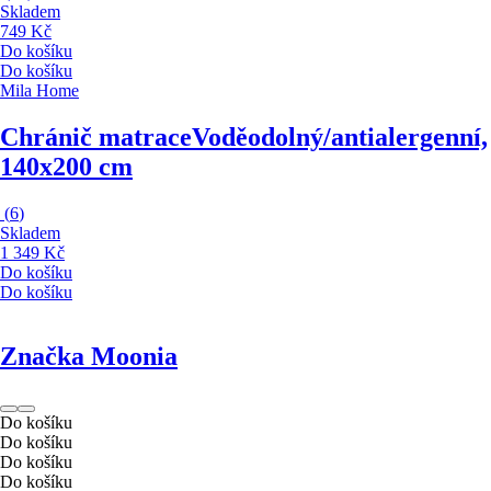
Skladem
749 Kč
Do košíku
Do košíku
Mila Home
Chránič matrace
Voděodolný/antialergenní,
140x200 cm
(
6
)
Skladem
1 349 Kč
Do košíku
Do košíku
Značka Moonia
Do košíku
Do košíku
Do košíku
Do košíku