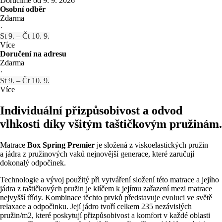
Doručíme od 9. 9. 2026
Osobní odběr
Zdarma
·
St 9. – Čt 10. 9.
Více
Doručení na adresu
Zdarma
·
St 9. – Čt 10. 9.
Více
Individuální přizpůsobivost a odvod
vlhkosti díky všitým taštičkovým pružinám.
Matrace
Box Spring Premier
je složená z viskoelastických pružin
a jádra z pružinových vaků nejnovější generace, které zaručují
dokonalý odpočinek.
Technologie a vývoj použitý při vytváření složení této matrace a jejího
jádra z taštičkových pružin je klíčem k jejímu zařazení mezi matrace
nejvyšší třídy. Kombinace těchto prvků představuje evoluci ve světě
relaxace a odpočinku. Její jádro tvoří celkem 235 nezávislých
pružin/m2, které poskytují přizpůsobivost a komfort v každé oblasti