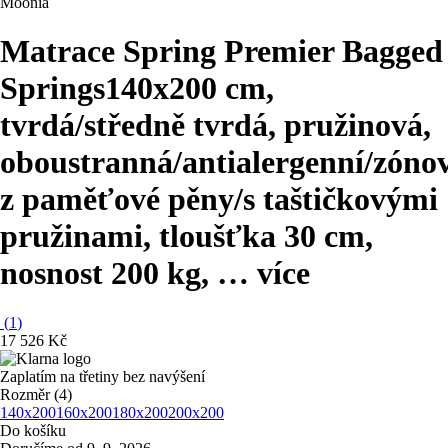
Moonia
Matrace Spring Premier Bagged
Springs
140x200 cm,
tvrdá/středně tvrdá, pružinová,
oboustranná/antialergenní/zóno
z paměťové pěny/s taštičkovými
pružinami, tloušťka 30 cm,
nosnost 200 kg
, …
více
(
1
)
17 526 Kč
Zaplatím na třetiny bez navýšení
Rozměr (4)
140x200
160x200
180x200
200x200
Do košíku