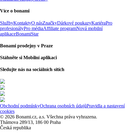
Více o bonami
Služby
Kontakty
O nás
Značky
Dárkové poukazy
Kariéra
Pro
profesionály
Pro média
Affiliate program
Nová mobilní
aplikace
BonamiStar
Bonami prodejny v Praze
Stáhněte si Mobilní aplikaci
Sledujte nás na sociálních sítích
Obchodní podmínky
Ochrana osobních údajů
Pravidla a nastavení
cookies
© 2026 Bonami.cz, a.s. Všechna práva vyhrazena.
Thámova 289/13, 186 00 Praha
Česká republika