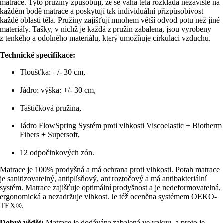
matrace. Tyto pružiny způsobují, že se váha těla rozkládá nezávisle na
každém bodě matrace a poskytují tak individuální přizpůsobivost
každé oblasti těla. Pružiny zajišťují mnohem větší odvod potu než jiné
materiály. Tašky, v nichž je každá z pružin zabalena, jsou vyrobeny
z tenkého a odolného materiálu, který umožňuje cirkulaci vzduchu.
Technické specifikace:
Tloušťka: +/- 30 cm,
Jádro: výška: +/- 30 cm,
Taštičková pružina,
Jádro FlowSpring Systém proti vlhkosti Viscoelastic + Biotherm
Fibers + Supersoft,
12 odpočinkových zón.
Matrace je 100% prodyšná a má ochrana proti vlhkosti. Potah matrace
je sanitizovatelný, antiplísňový, antiroztočový a má antibakteriální
systém. Matrace zajišťuje optimální prodyšnost a je nedeformovatelná,
ergonomická a nezadržuje vlhkost. Je též oceněna systémem OEKO-
TEX®.
Dobré vědět:
Matrace je dodávána zabalená ve vakuu, a proto je