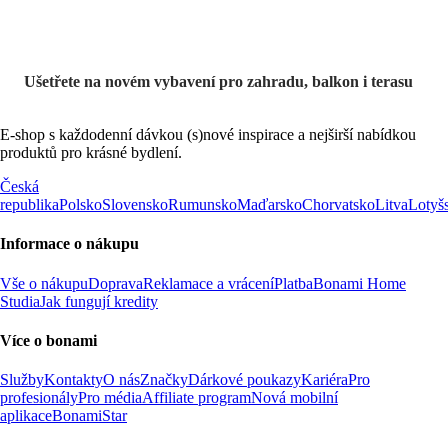
Ušetřete na novém vybavení pro zahradu, balkon i terasu
E-shop s každodenní dávkou (s)nové inspirace a nejširší nabídkou
produktů pro krásné bydlení.
Česká
republika
Polsko
Slovensko
Rumunsko
Maďarsko
Chorvatsko
Litva
Lotyš
Informace o nákupu
Vše o nákupu
Doprava
Reklamace a vrácení
Platba
Bonami Home
Studia
Jak fungují kredity
Více o bonami
Služby
Kontakty
O nás
Značky
Dárkové poukazy
Kariéra
Pro
profesionály
Pro média
Affiliate program
Nová mobilní
aplikace
BonamiStar