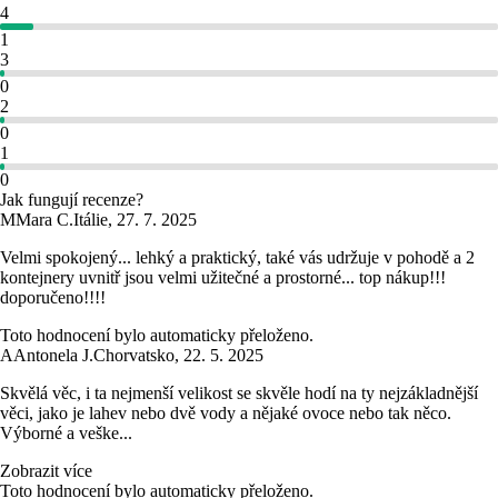
4
1
3
0
2
0
1
0
Jak fungují recenze?
M
Mara C.
Itálie
,
27. 7. 2025
Velmi spokojený... lehký a praktický, také vás udržuje v pohodě a 2
kontejnery uvnitř jsou velmi užitečné a prostorné... top nákup!!!
doporučeno!!!!
Toto hodnocení bylo automaticky přeloženo.
A
Antonela J.
Chorvatsko
,
22. 5. 2025
Skvělá věc, i ta nejmenší velikost se skvěle hodí na ty nejzákladnější
věci, jako je lahev nebo dvě vody a nějaké ovoce nebo tak něco.
Výborné a veške...
Zobrazit více
Toto hodnocení bylo automaticky přeloženo.