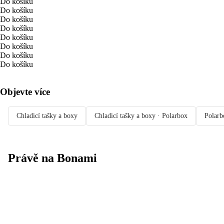
Do košíku
Do košíku
Do košíku
Do košíku
Do košíku
Do košíku
Do košíku
Do košíku
Objevte více
Chladicí tašky a boxy
Chladicí tašky a boxy · Polarbox
Polarb
Právě na Bonami
Summer Sale
až -40 %