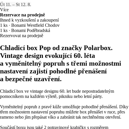
Út 11. – St 12. 8.
Více
Rezervace na prodejně
Ihned k vyzkoušení a zakoupení
1 ks
·
Bonami Westfield Chodov
1 ks
·
Bonami Poděbradská
Rezervovat na prodejně
Chladicí box Pop od značky Polarbox.
Vintage design evokující 60. léta
a vyměnitelný popruh s třemi možnostmi
nastavení zajistí pohodlné přenášení
a bezpečné uzavření.
Chladicí box ve vintage designu 60. let bude nepostradatelným
pomocníkem na každém výletě, pikniku nebo letní párty.
Vyměnitelný popruh z pravé kůže umožňuje pohodlné přenášení. Díky
třem možnostem nastavení popruhu můžete box přenášet v ruce, přes
rameno nebo jím přepásat víko a zabránit tak nechtěnému otevření.
Součástí boxu jsou také 2 potravinové krabičky s rozměrem