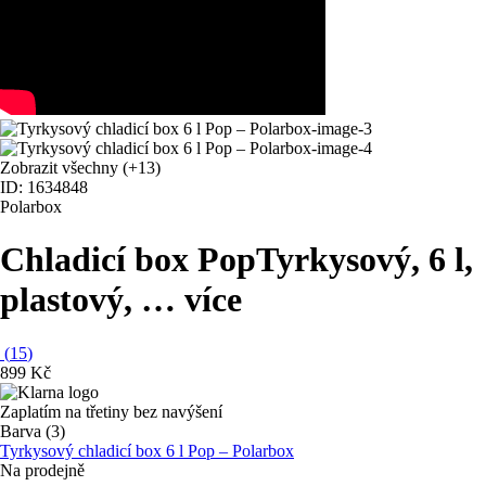
Zobrazit všechny
(+13)
ID: 1634848
Polarbox
Chladicí box Pop
Tyrkysový, 6 l,
plastový
, …
více
(
15
)
899 Kč
Zaplatím na třetiny bez navýšení
Barva (3)
Tyrkysový chladicí box 6 l Pop – Polarbox
Na prodejně