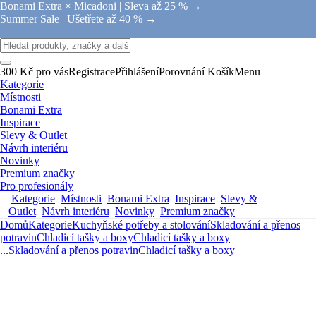
Bonami Extra × Micadoni |
Sleva až 25 % →
Summer Sale |
Ušetřete až 40 % →
300 Kč pro vás
Registrace
Přihlášení
Porovnání
Košík
Menu
Kategorie
Místnosti
Bonami Extra
Inspirace
Slevy & Outlet
Návrh interiéru
Novinky
Premium značky
Pro profesionály
Kategorie
Místnosti
Bonami Extra
Inspirace
Slevy &
Outlet
Návrh interiéru
Novinky
Premium značky
Domů
Kategorie
Kuchyňské potřeby a stolování
Skladování a přenos
potravin
Chladicí tašky a boxy
Chladicí tašky a boxy
...
Skladování a přenos potravin
Chladicí tašky a boxy