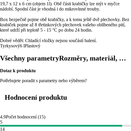
19,7 x 12 x 6 cm (objem 1l). Obě části krabičky lze mýt v myčce
nádobí. Spodní část je vhodná i do mikrovlnné trouby.
Box bezpečně pojme obě krabičky, a k tomu ještě dvě plechovky. Bez
krabiček pojme až 8 třetinkových plechovek vašeho oblíbeného pití,
které udrží při teplotě 5 - 15 °C po dobu 24 hodin.
Dobré vědět: Chladící vložky nejsou součástí balení.
Tyrkysový
6 l
Plastový
Všechny parametry
Rozměry, materiál, …
Dotaz k produktu
Potřebujete poradit s parametry nebo výběrem?
Hodnocení produktu
4.9
Počet hodnocení
(
15
)
5
14