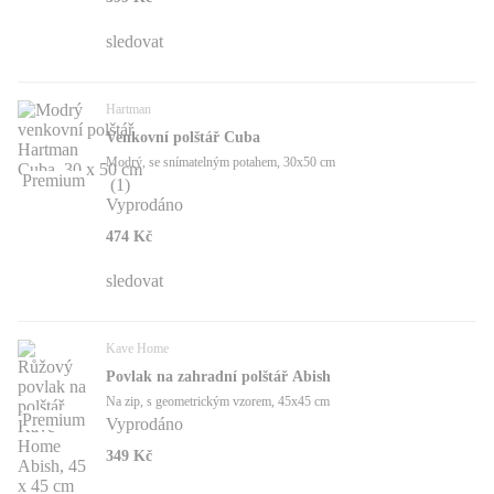
sledovat
Hartman
Venkovní polštář Cuba
Modrý, se snímatelným potahem, 30x50 cm
Premium
(
1
)
Vyprodáno
474 Kč
sledovat
Kave Home
Povlak na zahradní polštář Abish
Na zip, s geometrickým vzorem, 45x45 cm
Premium
Vyprodáno
349 Kč