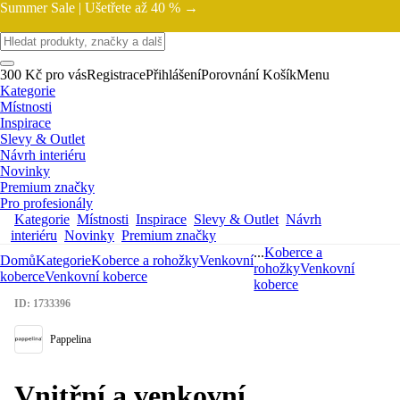
Summer Sale |
Ušetřete až 40 % →
300 Kč pro vás
Registrace
Přihlášení
Porovnání
Košík
Menu
Kategorie
Místnosti
Inspirace
Slevy & Outlet
Návrh interiéru
Novinky
Premium značky
Pro profesionály
Kategorie
Místnosti
Inspirace
Slevy & Outlet
Návrh
interiéru
Novinky
Premium značky
...
Koberce a
Domů
Kategorie
Koberce a rohožky
Venkovní
rohožky
Venkovní
koberce
Venkovní koberce
koberce
ID: 1733396
Pappelina
Vnitřní a venkovní