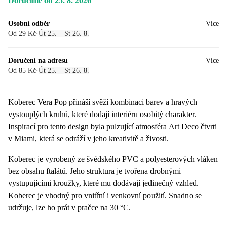
Doručíme od 25. 8. 2026
Osobní odběr
Více
Od 29 Kč
·
Út 25. – St 26. 8.
Doručení na adresu
Více
Od 85 Kč
·
Út 25. – St 26. 8.
Koberec Vera Pop přináší svěží kombinaci barev a hravých
vystouplých kruhů, které dodají interiéru osobitý charakter.
Inspirací pro tento design byla pulzující atmosféra Art Deco čtvrti
v Miami, která se odráží v jeho kreativitě a živosti.
Koberec je vyrobený ze švédského PVC a polyesterových vláken
bez obsahu ftalátů. Jeho struktura je tvořena drobnými
vystupujícími kroužky, které mu dodávají jedinečný vzhled.
Koberec je vhodný pro vnitřní i venkovní použití. Snadno se
udržuje, lze ho prát v pračce na 30 °C.