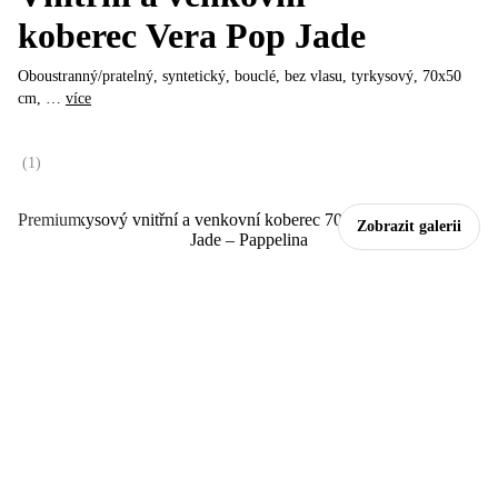
koberec Vera Pop Jade
Oboustranný/pratelný, syntetický, bouclé, bez vlasu, tyrkysový, 70x50
cm
, …
více
(
1
)
Premium
Zobrazit galerii