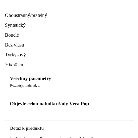
Dobré vědět:
Rozměry se mohou lišit o přibližně 4 % v důsledku
procesu tkaní.
Oboustranný/pratelný
Syntetický
Bouclé
Bez vlasu
Tyrkysový
70x50 cm
Všechny parametry
Rozměry, materiál, …
Objevte celou nabídku řady Vera Pop
Dotaz k produktu