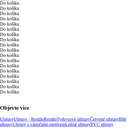
Do košíku
Do košíku
Do košíku
Do košíku
Do košíku
Do košíku
Do košíku
Do košíku
Do košíku
Do košíku
Do košíku
Do košíku
Do košíku
Do košíku
Do košíku
Do košíku
Do košíku
Do košíku
Objevte více
Ubrusy
Ubrusy · Restilo
Restilo
Tyrkysové ubrusy
Červené ubrusy
Bílé
ubrusy
Ubrusy s vánočním motivem
Lněné ubrusy
PVC ubrusy