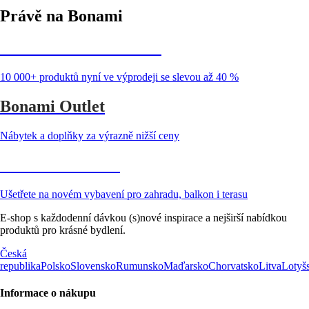
Právě na Bonami
Summer Sale až -40 %
10 000+ produktů nyní ve výprodeji se slevou až 40 %
Bonami Outlet
Nábytek a doplňky za výrazně nižší ceny
Zahrada ve slevě
Ušetřete na novém vybavení pro zahradu, balkon i terasu
E-shop s každodenní dávkou (s)nové inspirace a nejširší nabídkou
produktů pro krásné bydlení.
Česká
republika
Polsko
Slovensko
Rumunsko
Maďarsko
Chorvatsko
Litva
Lotyš
Informace o nákupu