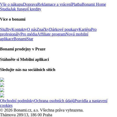
Vše o nákupu
Doprava
Reklamace a vrácení
Platba
Bonami Home
Studia
Jak fungují kredity
Více o bonami
Služby
Kontakty
O nás
Značky
Dárkové poukazy
Kariéra
Pro
profesionály
Pro média
Affiliate program
Nová mobilní
aplikace
BonamiStar
Bonami prodejny v Praze
Stáhněte si Mobilní aplikaci
Sledujte nás na sociálních sítích
Obchodní podmínky
Ochrana osobních údajů
Pravidla a nastavení
cookies
© 2026 Bonami.cz, a.s. Všechna práva vyhrazena.
Thámova 289/13, 186 00 Praha