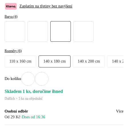
Zaplatím na třetiny bez navýšení
Barva (4)
Rozměry (6)
110 x 160 cm
140 x 180 cm
140 x 200 cm
140 x 22
Do košíku
Skladem 1 ks, doručíme ihned
Dalších > 5 ks na objednání
Osobní odběr
Více
Od 29 Kč
·
Dnes od 16:36