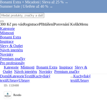
Bonami Extra × Micadoni |
Sleva až 25 % →
Summer Sale |
Ušetřete až 40 % →
300 Kč pro vás
Registrace
Přihlášení
Porovnání
Košík
Menu
Kategorie
Místnosti
Bonami Extra
Inspirace
Slevy & Outlet
Návrh interiéru
Novinky
Premium značky
Pro profesionály
Kategorie
Místnosti
Bonami Extra
Inspirace
Slevy &
Outlet
Návrh interiéru
Novinky
Premium značky
Domů
Kategorie
Textil
Kuchyňský
...
Kuchyňský
textil
Ubrusy
Ubrusy
textil
Ubrusy
ID: 1320480
Restilo