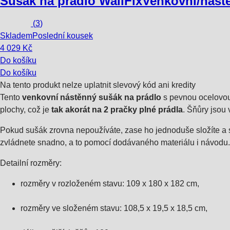
Sušák na prádlo WallFix
Venkovní/nástě
(
3
)
Skladem
Poslední kousek
4 029 Kč
Do košíku
Do košíku
Na tento produkt nelze uplatnit slevový kód ani kredity
Tento
venkovní nástěnný sušák na prádlo
s pevnou ocelovou 
plochy, což je
tak akorát na 2 pračky plné prádla
. Šňůry jsou 
Pokud sušák zrovna nepoužíváte, zase ho jednoduše složíte a s
zvládnete snadno, a to pomocí dodávaného materiálu i návodu.
Detailní rozměry:
rozměry v rozloženém stavu: 109 x 180 x 182 cm,
rozměry ve složeném stavu: 108,5 x 19,5 x 18,5 cm,