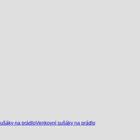
ušáky na prádlo
Venkovní sušáky na prádlo