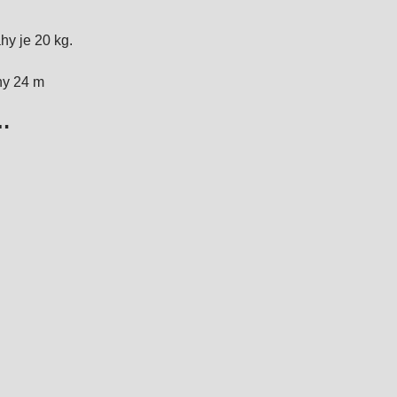
hy je 20 kg.
hy 24 m
…