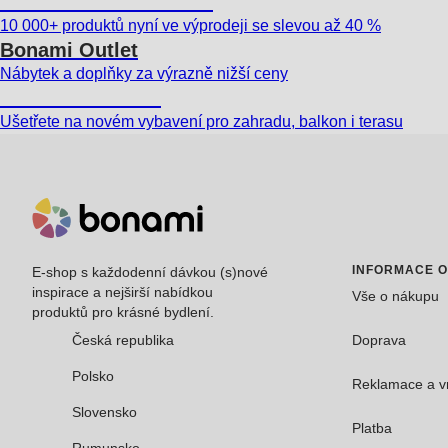
Summer Sale až -40 %
10 000+ produktů nyní ve výprodeji se slevou až 40 %
Bonami Outlet
Nábytek a doplňky za výrazně nižší ceny
Zahrada ve slevě
Ušetřete na novém vybavení pro zahradu, balkon i terasu
INFORMACE 
E-shop s každodenní dávkou (s)nové
inspirace a nejširší nabídkou
Vše o nákupu
produktů pro krásné bydlení.
Česká republika
Doprava
Polsko
Reklamace a v
Slovensko
Platba