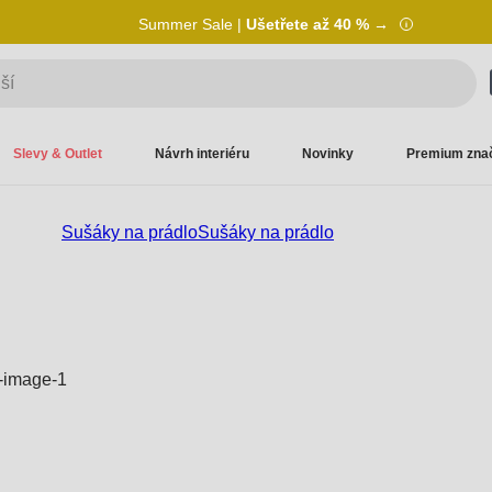
Summer Sale |
Ušetřete až 40 % →
Slevy & Outlet
Návrh interiéru
Novinky
Premium zna
Sušáky na prádlo
Sušáky na prádlo