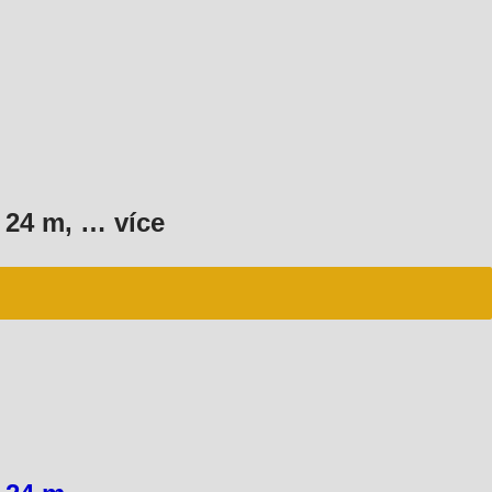
 24 m
, …
více