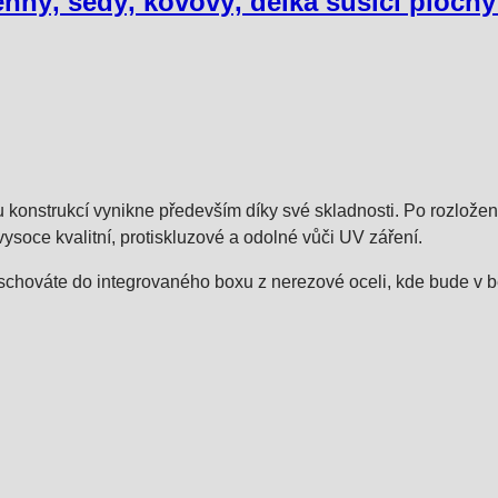
nný, šedý, kovový, délka sušicí plochy
konstrukcí vynikne především díky své skladnosti. Po rozložení,
vysoce kvalitní, protiskluzové a odolné vůči UV záření.
chováte do integrovaného boxu z nerezové oceli, kde bude v bez