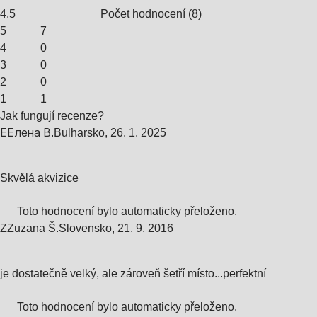
4.5
Počet hodnocení
(
8
)
5
7
4
0
3
0
2
0
1
1
Jak fungují recenze?
Е
Елена В.
Bulharsko
,
26. 1. 2025
Skvělá akvizice
Toto hodnocení bylo automaticky přeloženo.
Z
Zuzana Š.
Slovensko
,
21. 9. 2016
je dostatečně velký, ale zároveň šetří místo...perfektní
Toto hodnocení bylo automaticky přeloženo.