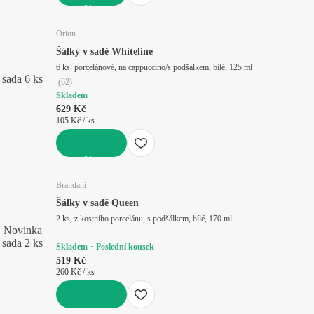
DO KOŠÍKU
Orion
Šálky v sadě Whiteline
6 ks, porcelánové, na cappuccino/s podšálkem, bílé, 125 ml
sada 6 ks
(
62
)
Skladem
629 Kč
105 Kč / ks
DO KOŠÍKU
Brandani
Šálky v sadě Queen
2 ks, z kostního porcelánu, s podšálkem, bílé, 170 ml
Novinka
sada 2 ks
Skladem
Poslední kousek
519 Kč
260 Kč / ks
DO KOŠÍKU