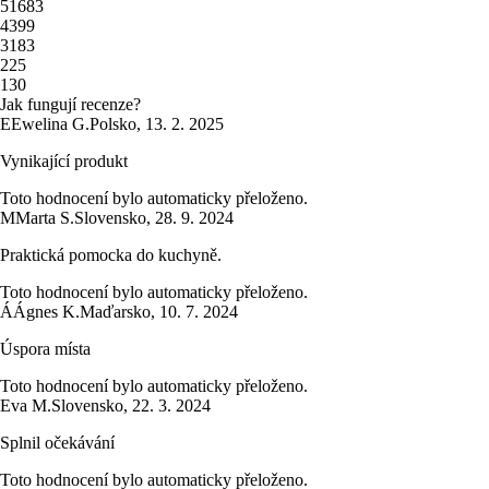
5
1683
4
399
3
183
2
25
1
30
Jak fungují recenze?
E
Ewelina G.
Polsko
,
13. 2. 2025
Vynikající produkt
Toto hodnocení bylo automaticky přeloženo.
M
Marta S.
Slovensko
,
28. 9. 2024
Praktická pomocka do kuchyně.
Toto hodnocení bylo automaticky přeloženo.
Á
Ágnes K.
Maďarsko
,
10. 7. 2024
Úspora místa
Toto hodnocení bylo automaticky přeloženo.
Eva M.
Slovensko
,
22. 3. 2024
Splnil očekávání
Toto hodnocení bylo automaticky přeloženo.