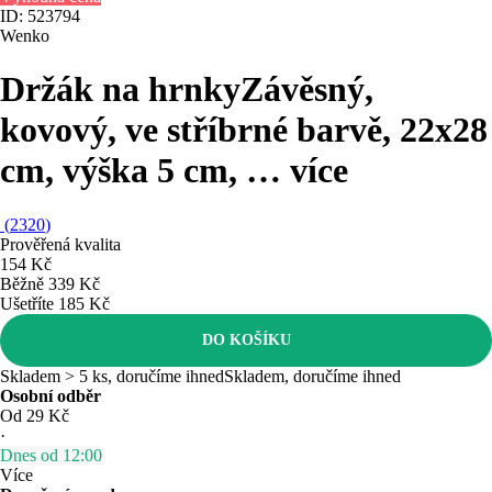
ID: 523794
Wenko
Držák na hrnky
Závěsný,
kovový, ve stříbrné barvě, 22x28
cm, výška 5 cm
, …
více
(
2320
)
Prověřená kvalita
154 Kč
Běžně 339 Kč
Ušetříte 185 Kč
DO KOŠÍKU
Skladem > 5 ks, doručíme ihned
Skladem, doručíme ihned
Osobní odběr
Od 29 Kč
·
Dnes od 12:00
Více