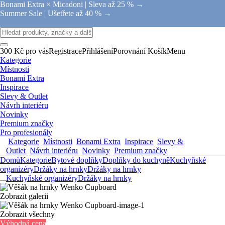
Bonami Extra × Micadoni |
Sleva až 25 % →
Summer Sale |
Ušetřete až 40 % →
300 Kč pro vás
Registrace
Přihlášení
Porovnání
Košík
Menu
Kategorie
Místnosti
Bonami Extra
Inspirace
Slevy & Outlet
Návrh interiéru
Novinky
Premium značky
Pro profesionály
Kategorie
Místnosti
Bonami Extra
Inspirace
Slevy &
Outlet
Návrh interiéru
Novinky
Premium značky
Domů
Kategorie
Bytové doplňky
Doplňky do kuchyně
Kuchyňské
organizéry
Držáky na hrnky
Držáky na hrnky
...
Kuchyňské organizéry
Držáky na hrnky
Zobrazit galerii
Zobrazit všechny
Výhodná cena