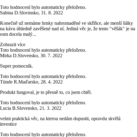
Toto hodnocení bylo automaticky přeloženo.
Sabina D.
Slovinsko
,
31. 8. 2022
Konečně už nemáme hrnky nahromaděné ve skříňce, ale menší šálky
na kávu úhledně zavěšené nad ní. Jediná věc je, že tento "věšák" je na
osm docela malý...
Zobrazit více
Toto hodnocení bylo automaticky přeloženo.
Mirka D.
Slovensko
,
30. 7. 2022
Super pomocník.
Toto hodnocení bylo automaticky přeloženo.
Tünde R.
Maďarsko
,
28. 4. 2022
Produkt fungoval, je to přesně to, co jsem chtěl.
Toto hodnocení bylo automaticky přeloženo.
Lucia B.
Slovensko
,
21. 3. 2022
velmi praktická věc, na kterou nedám dopustit, opravdu skvělá
investice
Toto hodnocení bylo automaticky přeloženo.