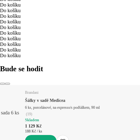
Do košíku
Do košíku
Do košíku
Do košíku
Do košíku
Do košíku
Do košíku
Do košíku
Do košíku
Do košíku
Bude se hodit
Brandani
Šálky v sadě Medicea
6 ks, porcelánové, na espresso/s podšálkem, 90 ml
sada 6 ks
(
19
)
Skladem
1 129 Kč
188 Kč / ks