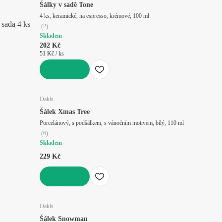
Šálky v sadě Tone
4 ks, keramické, na espresso, krémové, 100 ml
sada 4 ks
(
2
)
Skladem
202 Kč
51 Kč / ks
DO KOŠÍKU
Dakls
Šálek Xmas Tree
Porcelánový, s podšálkem, s vánočním motivem, bílý, 110 ml
(
6
)
Skladem
229 Kč
DO KOŠÍKU
Dakls
Šálek Snowman