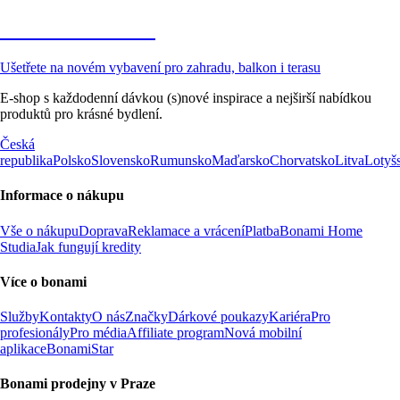
Zahrada ve slevě
Ušetřete na novém vybavení pro zahradu, balkon i terasu
E-shop s každodenní dávkou (s)nové inspirace a nejširší nabídkou
produktů pro krásné bydlení.
Česká
republika
Polsko
Slovensko
Rumunsko
Maďarsko
Chorvatsko
Litva
Lotyš
Informace o nákupu
Vše o nákupu
Doprava
Reklamace a vrácení
Platba
Bonami Home
Studia
Jak fungují kredity
Více o bonami
Služby
Kontakty
O nás
Značky
Dárkové poukazy
Kariéra
Pro
profesionály
Pro média
Affiliate program
Nová mobilní
aplikace
BonamiStar
Bonami prodejny v Praze