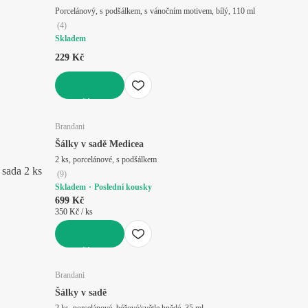
Porcelánový, s podšálkem, s vánočním motivem, bílý, 110 ml
(
4
)
Skladem
229 Kč
DO KOŠÍKU
Brandani
Šálky v sadě Medicea
2 ks, porcelánové, s podšálkem
sada 2 ks
(
9
)
Skladem
Poslední kousky
699 Kč
350 Kč / ks
DO KOŠÍKU
Brandani
Šálky v sadě
2 ks, porcelánové, béžové/světle hnědé, 35 ml