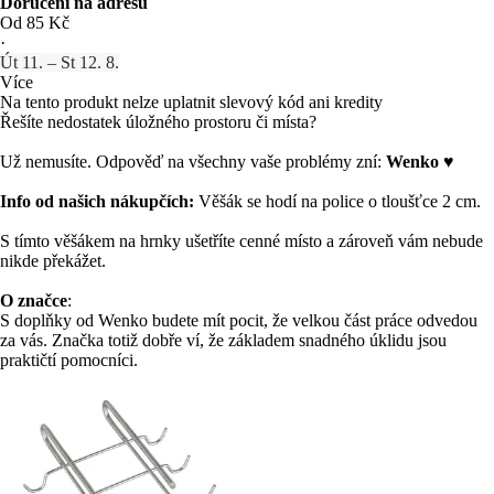
Doručení na adresu
Od 85 Kč
·
Út 11. – St 12. 8.
Více
Na tento produkt nelze uplatnit slevový kód ani kredity
Řešíte nedostatek úložného prostoru či místa?
Už nemusíte. Odpověď na všechny vaše problémy zní:
Wenko
♥
Info od našich nákupčích:
Věšák se hodí na police o tloušťce 2 cm.
S tímto věšákem na hrnky ušetříte cenné místo a zároveň vám nebude
nikde překážet.
O značce
:
S doplňky od Wenko budete mít pocit, že velkou část práce odvedou
za vás. Značka totiž dobře ví, že základem snadného úklidu jsou
praktičtí pomocníci.