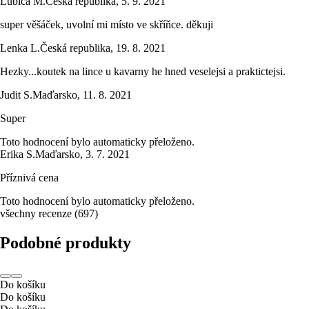
Lubica M.
Česká republika
,
5. 9. 2021
super věšáček, uvolní mi místo ve skříňce. děkuji
Lenka L.
Česká republika
,
19. 8. 2021
Hezky...koutek na lince u kavarny he hned veselejsi a praktictejsi.
Judit S.
Maďarsko
,
11. 8. 2021
Super
Toto hodnocení bylo automaticky přeloženo.
Erika S.
Maďarsko
,
3. 7. 2021
Příznivá cena
Toto hodnocení bylo automaticky přeloženo.
všechny recenze
(
697
)
Podobné produkty
Do košíku
Do košíku