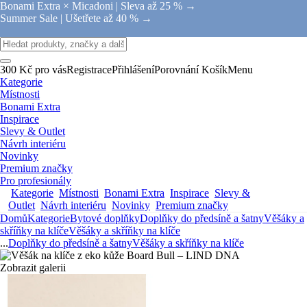
Bonami Extra × Micadoni |
Sleva až 25 % →
Summer Sale |
Ušetřete až 40 % →
300 Kč pro vás
Registrace
Přihlášení
Porovnání
Košík
Menu
Kategorie
Místnosti
Bonami Extra
Inspirace
Slevy & Outlet
Návrh interiéru
Novinky
Premium značky
Pro profesionály
Kategorie
Místnosti
Bonami Extra
Inspirace
Slevy &
Outlet
Návrh interiéru
Novinky
Premium značky
Domů
Kategorie
Bytové doplňky
Doplňky do předsíně a šatny
Věšáky a
skříňky na klíče
Věšáky a skříňky na klíče
...
Doplňky do předsíně a šatny
Věšáky a skříňky na klíče
Zobrazit galerii