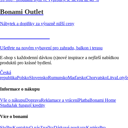
Bonami Outlet
Nábytek a doplňky za výrazně nižší ceny
Zahrada ve slevě
Ušetřete na novém vybavení pro zahradu, balkon i terasu
E-shop s každodenní dávkou (s)nové inspirace a nejširší nabídkou
produktů pro krásné bydlení.
Česká
republika
Polsko
Slovensko
Rumunsko
Maďarsko
Chorvatsko
Litva
Lotyš
Informace o nákupu
Vše o nákupu
Doprava
Reklamace a vrácení
Platba
Bonami Home
Studia
Jak fungují kredity
Více o bonami
Služby
Kontakty
O nás
Značky
Dárkové poukazy
Kariéra
Pro