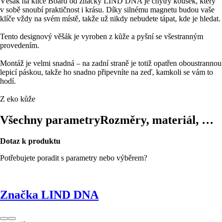
Věšák na klíče Board od značky LIND DNA je chytrý kousek, který
v sobě snoubí praktičnost i krásu. Díky silnému magnetu budou vaše
klíče vždy na svém místě, takže už nikdy nebudete tápat, kde je hledat.
Tento designový věšák je vyroben z kůže a pyšní se všestranným
provedením.
Montáž je velmi snadná – na zadní straně je totiž opatřen oboustrannou
lepicí páskou, takže ho snadno připevníte na zeď, kamkoli se vám to
hodí.
Z eko kůže
Všechny parametry
Rozměry, materiál, …
Dotaz k produktu
Potřebujete poradit s parametry nebo výběrem?
Značka LIND DNA