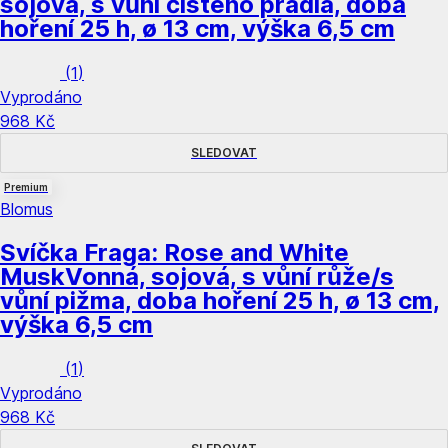
sojová, s vůní čistého prádla, doba
hoření 25 h, ø 13 cm, výška 6,5 cm
(
1
)
Vyprodáno
968 Kč
SLEDOVAT
Premium
Blomus
Svíčka Fraga: Rose and White
Musk
Vonná, sojová, s vůní růže/s
vůní pižma, doba hoření 25 h, ø 13 cm,
výška 6,5 cm
(
1
)
Vyprodáno
968 Kč