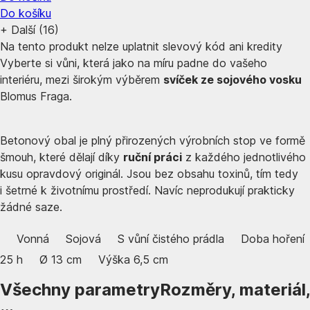
Do košíku
+
Další (16)
Na tento produkt nelze uplatnit slevový kód ani kredity
Vyberte si vůni, která jako na míru padne do vašeho
interiéru, mezi širokým výběrem
svíček ze sojového vosku
Blomus Fraga.
Betonový obal je plný přirozených výrobních stop ve formě
šmouh, které dělají díky
ruční práci
z každého jednotlivého
kusu opravdový originál. Jsou bez obsahu toxinů, tím tedy
i šetrné k životnímu prostředí. Navíc neprodukují prakticky
žádné saze.
Vonná
Sojová
S vůní čistého prádla
Doba hoření
25 h
Ø 13 cm
Výška 6,5 cm
Všechny parametry
Rozměry, materiál,
…