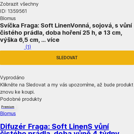
Zobrazit všechny
ID: 1359561
Blomus
Svíčka Fraga: Soft Linen
Vonná, sojová, s vůní
čistého prádla, doba hoření 25 h, ø 13 cm,
výška 6,5 cm
, …
více
(
1
)
SLEDOVAT
Vyprodáno
Klikněte na Sledovat a my vás upozorníme, až bude produkt
znovu ke koupi.
Podobné produkty
Premium
Blomus
Difuzér Fraga: Soft Linen
S vůní
čistého prádla, doba vůně 4 týdny,