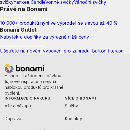
svíčky
Yankee Candle
Vonné svíčky
Vánoční svíčky
Právě na Bonami
Summer Sale až -40 %
10 000+ produktů nyní ve výprodeji se slevou až 40 %
Bonami Outlet
Nábytek a doplňky za výrazně nižší ceny
Zahrada ve slevě
Ušetřete na novém vybavení pro zahradu, balkon i terasu
E-shop s každodenní dávkou
(s)nové inspirace a nejširší
nabídkou produktů pro krásné
bydlení.
INFORMACE O NÁKUPU
VÍCE O BONAMI
Vše o nákupu
Služby
Doprava
Kontakty