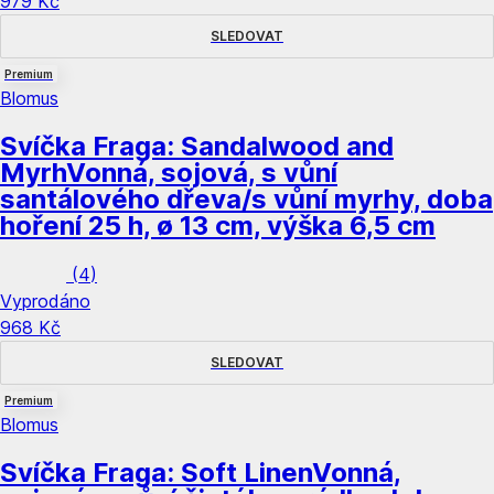
979 Kč
SLEDOVAT
Premium
Blomus
Svíčka Fraga: Sandalwood and
Myrh
Vonná, sojová, s vůní
santálového dřeva/s vůní myrhy, doba
hoření 25 h, ø 13 cm, výška 6,5 cm
(
4
)
Vyprodáno
968 Kč
SLEDOVAT
Premium
Blomus
Svíčka Fraga: Soft Linen
Vonná,