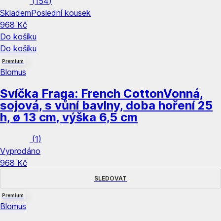
(
154
)
Skladem
Poslední kousek
968 Kč
Do košíku
Do košíku
Premium
Blomus
Svíčka Fraga: French Cotton
Vonná,
sojová, s vůní bavlny, doba hoření 25
h, ø 13 cm, výška 6,5 cm
(
1
)
Vyprodáno
968 Kč
SLEDOVAT
Premium
Blomus