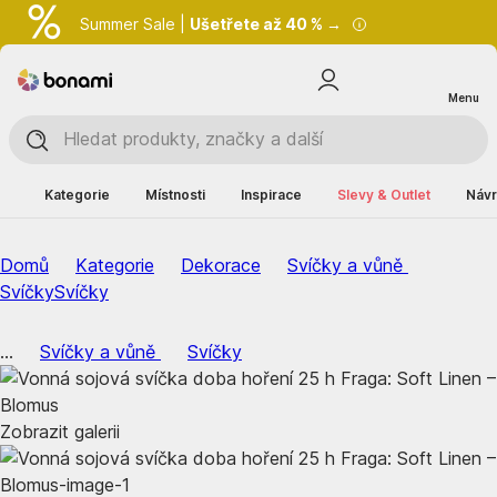
Summer Sale |
Ušetřete až 40 % →
Menu
Kategorie
Místnosti
Inspirace
Slevy & Outlet
Návr
Domů
Kategorie
Dekorace
Svíčky a vůně
Svíčky
Svíčky
...
Svíčky a vůně
Svíčky
Zobrazit galerii