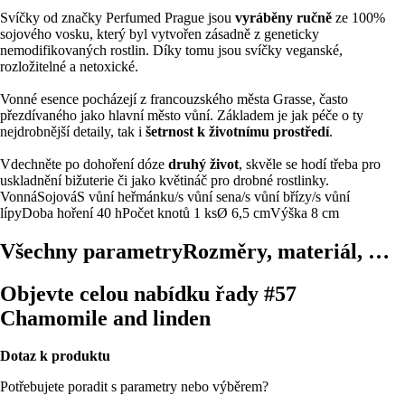
Svíčky od značky Perfumed Prague jsou
vyráběny ručně
ze 100%
sojového vosku, který byl vytvořen zásadně z geneticky
nemodifikovaných rostlin. Díky tomu jsou svíčky veganské,
rozložitelné a netoxické.
Vonné esence pocházejí z francouzského města Grasse, často
přezdívaného jako hlavní město vůní. Základem je jak péče o ty
nejdrobnější detaily, tak i
šetrnost k životnímu prostředí
.
Vdechněte po dohoření dóze
druhý život
, skvěle se hodí třeba pro
uskladnění bižuterie či jako květináč pro drobné rostlinky.
Vonná
Sojová
S vůní heřmánku/s vůní sena/s vůní břízy/s vůní
lípy
Doba hoření 40 h
Počet knotů 1 ks
Ø 6,5 cm
Výška 8 cm
Všechny parametry
Rozměry, materiál, …
Objevte celou nabídku řady #57
Chamomile and linden
Dotaz k produktu
Potřebujete poradit s parametry nebo výběrem?