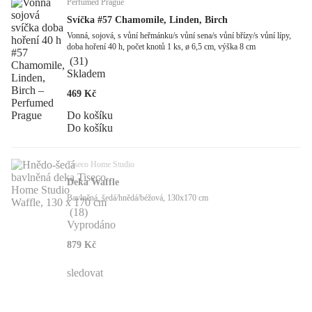
Perfumed Prague
Svíčka #57 Chamomile, Linden, Birch
Vonná, sojová, s vůní heřmánku/s vůní sena/s vůní břízy/s vůní lípy,
doba hoření 40 h, počet knotů 1 ks, ø 6,5 cm, výška 8 cm
(
31
)
Skladem
469 Kč
Do košíku
Do košíku
Tiseco Home Studio
Deka Waffle
Bavlněná, šedá/hnědá/béžová, 130x170 cm
(
18
)
Vyprodáno
879 Kč
sledovat