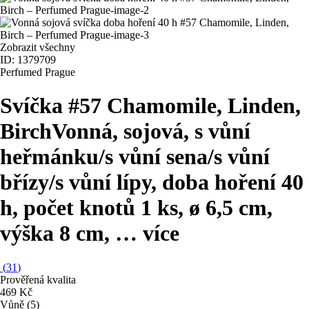
Zobrazit všechny
ID: 1379709
Perfumed Prague
Svíčka #57 Chamomile, Linden,
Birch
Vonná, sojová, s vůní
heřmánku/s vůní sena/s vůní
břízy/s vůní lípy, doba hoření 40
h, počet knotů 1 ks, ø 6,5 cm,
výška 8 cm
, …
více
(
31
)
Prověřená kvalita
469 Kč
Vůně (5)