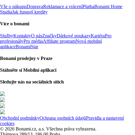
Vše o nákupu
Doprava
Reklamace a vrácení
Platba
Bonami Home
Studia
Jak fungují kredity
Více o bonami
Služby
Kontakty
O nás
Značky
Dárkové poukazy
Kariéra
Pro
profesionály
Pro média
Affiliate program
Nová mobilní
aplikace
BonamiStar
Bonami prodejny v Praze
Stáhněte si Mobilní aplikaci
Sledujte nás na sociálních sítích
Obchodní podmínky
Ochrana osobních údajů
Pravidla a nastavení
cookies
© 2026 Bonami.cz, a.s. Všechna práva vyhrazena.
Thámova 289/13, 186 00 Praha