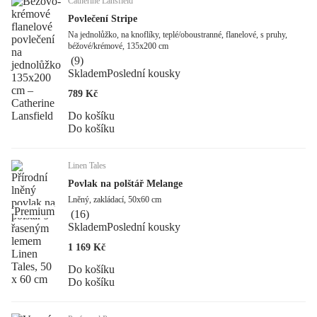
Catherine Lansfield
Povlečení Stripe
Na jednolůžko, na knoflíky, teplé/oboustranné, flanelové, s pruhy,
béžové/krémové, 135x200 cm
(
9
)
Skladem
Poslední kousky
789 Kč
Do košíku
Do košíku
Linen Tales
Povlak na polštář Melange
Lněný, zakládací, 50x60 cm
Premium
(
16
)
Skladem
Poslední kousky
1 169 Kč
Do košíku
Do košíku