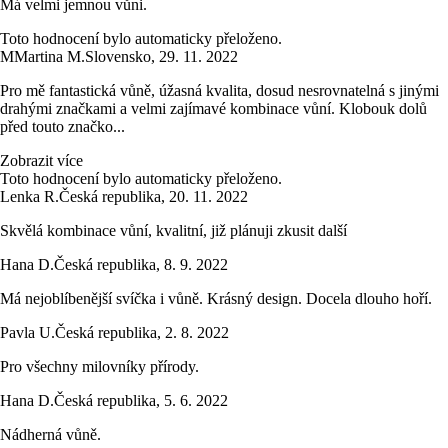
Má velmi jemnou vůni.
Toto hodnocení bylo automaticky přeloženo.
M
Martina M.
Slovensko
,
29. 11. 2022
Pro mě fantastická vůně, úžasná kvalita, dosud nesrovnatelná s jinými
drahými značkami a velmi zajímavé kombinace vůní. Klobouk dolů
před touto značko...
Zobrazit více
Toto hodnocení bylo automaticky přeloženo.
Lenka R.
Česká republika
,
20. 11. 2022
Skvělá kombinace vůní, kvalitní, již plánuji zkusit další
Hana D.
Česká republika
,
8. 9. 2022
Má nejoblíbenější svíčka i vůně. Krásný design. Docela dlouho hoří.
Pavla U.
Česká republika
,
2. 8. 2022
Pro všechny milovníky přírody.
Hana D.
Česká republika
,
5. 6. 2022
Nádherná vůně.