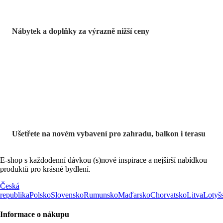
Nábytek a doplňky za výrazně nižší ceny
Zahrada ve slevě
Ušetřete na novém vybavení pro zahradu, balkon i terasu
E-shop s každodenní dávkou (s)nové inspirace a nejširší nabídkou
produktů pro krásné bydlení.
Česká
republika
Polsko
Slovensko
Rumunsko
Maďarsko
Chorvatsko
Litva
Lotyš
Informace o nákupu