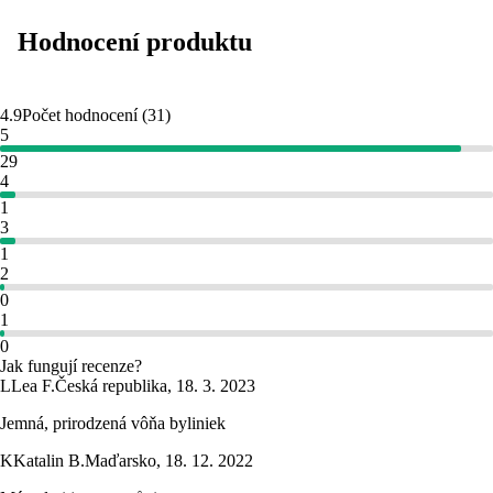
Hodnocení produktu
4.9
Počet hodnocení
(
31
)
5
29
4
1
3
1
2
0
1
0
Jak fungují recenze?
L
Lea F.
Česká republika
,
18. 3. 2023
Jemná, prirodzená vôňa byliniek
K
Katalin B.
Maďarsko
,
18. 12. 2022