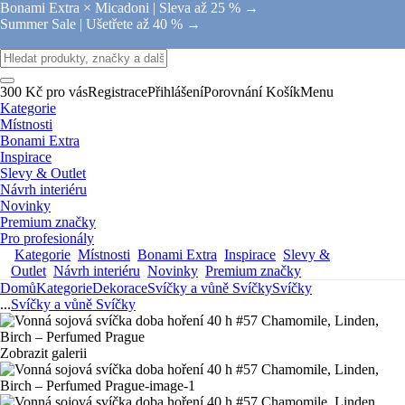
Bonami Extra × Micadoni |
Sleva až 25 % →
Summer Sale |
Ušetřete až 40 % →
300 Kč pro vás
Registrace
Přihlášení
Porovnání
Košík
Menu
Kategorie
Místnosti
Bonami Extra
Inspirace
Slevy & Outlet
Návrh interiéru
Novinky
Premium značky
Pro profesionály
Kategorie
Místnosti
Bonami Extra
Inspirace
Slevy &
Outlet
Návrh interiéru
Novinky
Premium značky
Domů
Kategorie
Dekorace
Svíčky a vůně
Svíčky
Svíčky
...
Svíčky a vůně
Svíčky
Zobrazit galerii