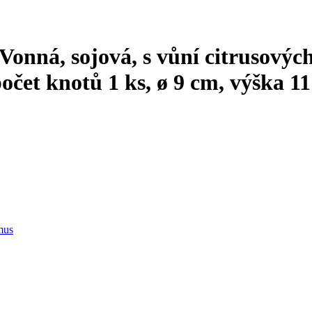
Vonná, sojová, s vůní citrusovýc
počet knotů 1 ks, ø 9 cm, výška 1
mus