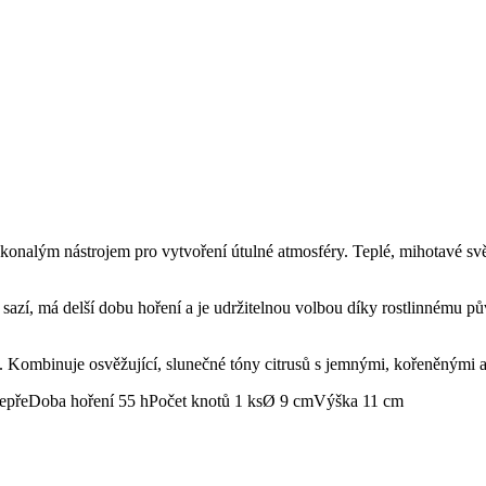
alým nástrojem pro vytvoření útulné atmosféry. Teplé, mihotavé světlo
sazí, má delší dobu hoření a je udržitelnou volbou díky rostlinnému p
 Kombinuje osvěžující, slunečné tóny citrusů s jemnými, kořeněnými a
pepře
Doba hoření 55 h
Počet knotů 1 ks
Ø 9 cm
Výška 11 cm