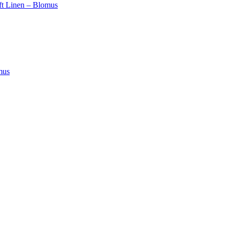
ft Linen – Blomus
mus