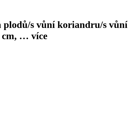
h plodů/s vůní koriandru/s vůní
1 cm
, …
více