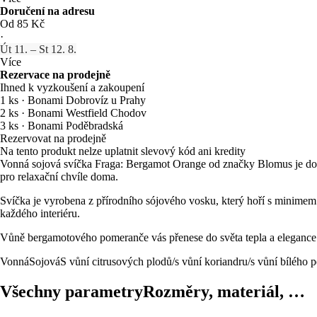
Doručení na adresu
Od 85 Kč
·
Út 11. – St 12. 8.
Více
Rezervace na prodejně
Ihned k vyzkoušení a zakoupení
1 ks
·
Bonami Dobrovíz u Prahy
2 ks
·
Bonami Westfield Chodov
3 ks
·
Bonami Poděbradská
Rezervovat na prodejně
Na tento produkt nelze uplatnit slevový kód ani kredity
Vonná sojová svíčka Fraga: Bergamot Orange od značky Blomus je dokon
pro relaxační chvíle doma.
Svíčka je vyrobena z přírodního sójového vosku, který hoří s minimem 
každého interiéru.
Vůně bergamotového pomeranče vás přenese do světa tepla a elegance.
Vonná
Sojová
S vůní citrusových plodů/s vůní koriandru/s vůní bílého 
Všechny parametry
Rozměry, materiál, …