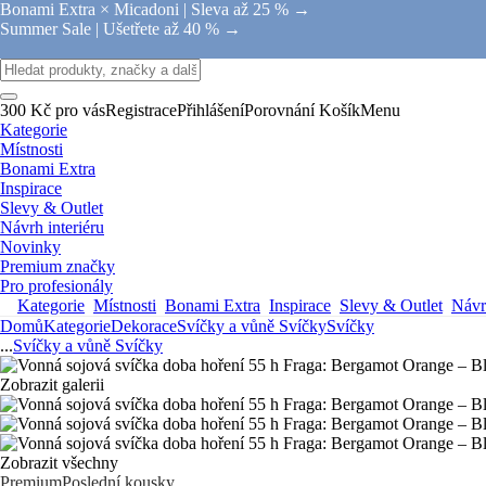
Bonami Extra × Micadoni |
Sleva až 25 % →
Summer Sale |
Ušetřete až 40 % →
300 Kč pro vás
Registrace
Přihlášení
Porovnání
Košík
Menu
Kategorie
Místnosti
Bonami Extra
Inspirace
Slevy & Outlet
Návrh interiéru
Novinky
Premium značky
Pro profesionály
Kategorie
Místnosti
Bonami Extra
Inspirace
Slevy & Outlet
Návrh
Domů
Kategorie
Dekorace
Svíčky a vůně
Svíčky
Svíčky
...
Svíčky a vůně
Svíčky
Zobrazit galerii
Zobrazit všechny
Premium
Poslední kousky