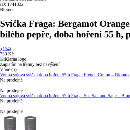
ID: 1741822
Blomus
Svíčka Fraga: Bergamot Orange
bílého pepře, doba hoření 55 h, 
(
154
)
739 Kč
Zaplatím na třetiny bez navýšení
Vůně (5)
Vonná sojová svíčka doba hoření 55 h Fraga: French Cotton – Blomus
Na prodejně
Na prodejně
Vonná sojová svíčka doba hoření 55 h Fraga: Sea Salt and Sage – Blo
Na prodejně
Na prodejně