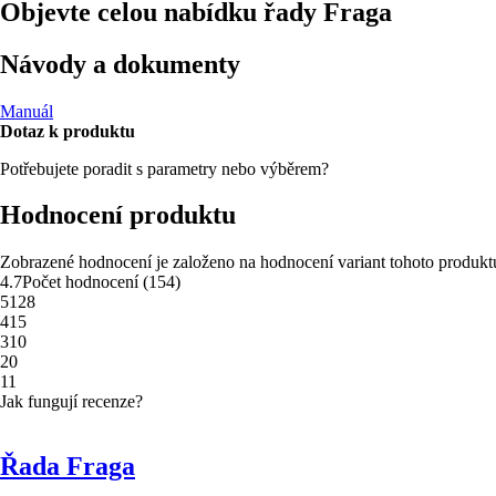
Objevte celou nabídku řady Fraga
Návody a dokumenty
Manuál
Dotaz k produktu
Potřebujete poradit s parametry nebo výběrem?
Hodnocení produktu
Zobrazené hodnocení je založeno na hodnocení variant tohoto produkt
4.7
Počet hodnocení
(
154
)
5
128
4
15
3
10
2
0
1
1
Jak fungují recenze?
Řada Fraga