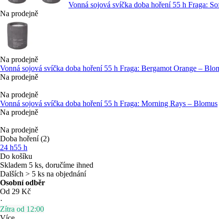
Vonná sojová svíčka doba hoření 55 h Fraga: So
Na prodejně
Na prodejně
Vonná sojová svíčka doba hoření 55 h Fraga: Bergamot Orange – Blo
Na prodejně
Na prodejně
Vonná sojová svíčka doba hoření 55 h Fraga: Morning Rays – Blomus
Na prodejně
Na prodejně
Doba hoření (2)
24 h
55 h
Do košíku
Skladem 5 ks, doručíme ihned
Dalších > 5 ks na objednání
Osobní odběr
Od 29 Kč
·
Zítra od 12:00
Více