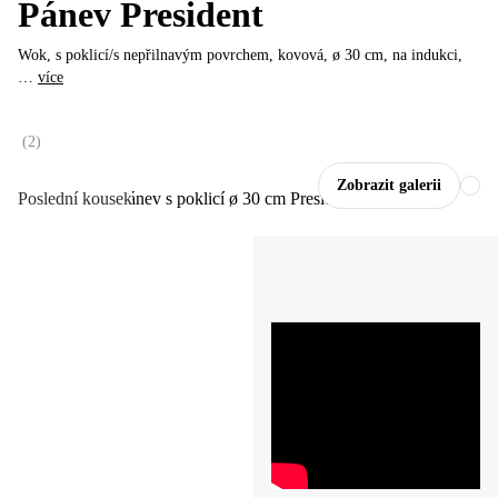
Pánev President
Wok, s poklicí/s nepřilnavým povrchem, kovová, ø 30 cm, na indukci
,
…
více
(
2
)
Zobrazit galerii
Poslední kousek