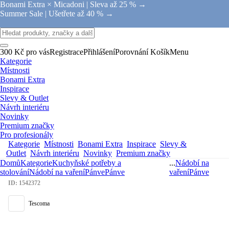
Bonami Extra × Micadoni |
Sleva až 25 % →
Summer Sale |
Ušetřete až 40 % →
300 Kč pro vás
Registrace
Přihlášení
Porovnání
Košík
Menu
Kategorie
Místnosti
Bonami Extra
Inspirace
Slevy & Outlet
Návrh interiéru
Novinky
Premium značky
Pro profesionály
Kategorie
Místnosti
Bonami Extra
Inspirace
Slevy &
Outlet
Návrh interiéru
Novinky
Premium značky
Domů
Kategorie
Kuchyňské potřeby a
...
Nádobí na
stolování
Nádobí na vaření
Pánve
Pánve
vaření
Pánve
ID: 1542372
Tescoma