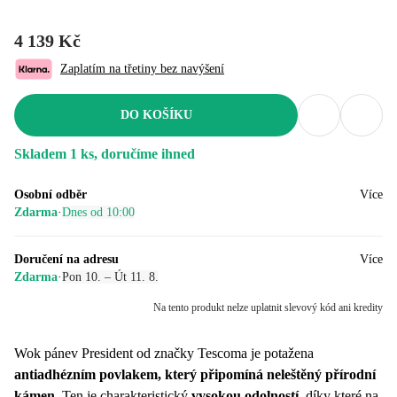
4 139 Kč
Zaplatím na třetiny bez navýšení
DO KOŠÍKU
Skladem 1 ks, doručíme ihned
Osobní odběr
Více
Zdarma
·
Dnes od 10:00
Doručení na adresu
Více
Zdarma
·
Pon 10. – Út 11. 8.
Na tento produkt nelze uplatnit slevový kód ani kredity
Wok pánev President od značky Tescoma je potažena
antiadhézním povlakem, který připomíná neleštěný přírodní
kámen
. Ten je charakteristický
vysokou odolností
, díky které na