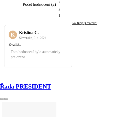
3
Počet hodnocení
(
2
)
2
1
Jak fungují recenze?
Kristína C.
K
Slovensko
,
9. 4. 2024
Kvalitka
Toto hodnocení bylo automaticky
přeloženo.
Řada PRESIDENT